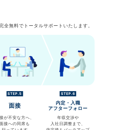
で完全無料でトータルサポートいたします。
STEP.5
STEP.6
内定・入職
面接
アフターフォロー
接が不安な方へ、
年収交渉や
面接への同席も
入社日調整まで、
行っています
内定後もバックアップ