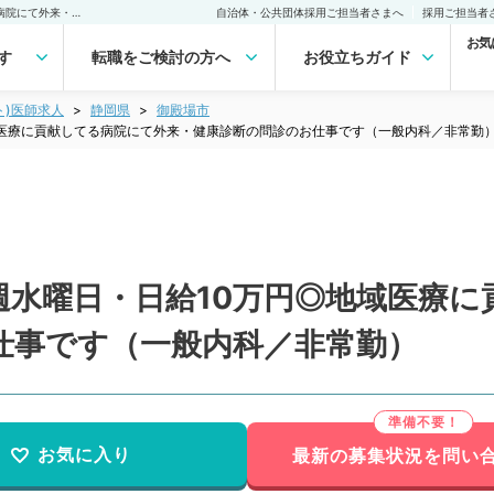
【静岡県／御殿場市】毎週水曜日・日給10万円◎地域医療に貢献してる病院にて外来・健康診断の問診のお仕事です（一般内科／非常勤）非常勤(アルバイト)の求人｜医師の求人・転職・アルバイトは【マイナビDOCTOR】
自治体・公共団体採用ご担当者さまへ
採用ご担当者
お気
す
転職をご検討の方へ
お役立ちガイド
ト)医師求人
静岡県
御殿場市
域医療に貢献してる病院にて外来・健康診断の問診のお仕事です（一般内科／非常勤
週水曜日・日給10万円◎地域医療に
仕事です（一般内科／非常勤）
お気に入り
最新の募集状況を問い