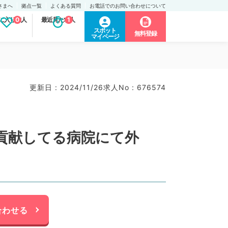
さまへ
拠点一覧
よくある質問
お電話でのお問い合わせについて
に入り求人
0
最近見た求人
1
スポット
無料登録
マイページ
）
更新日 : 2024/11/26
求人No : 676574
貢献してる病院にて外
合わせる