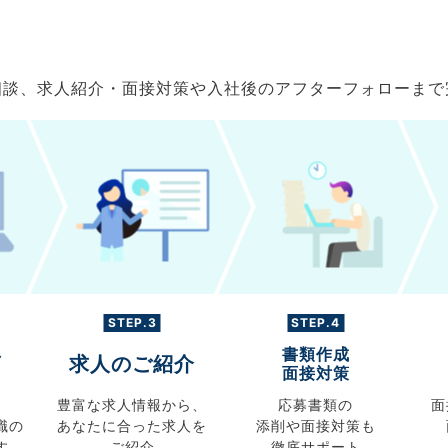
ご相談、求人紹介・面接対策や入社後のアフターフォローま
STEP.3
STEP.4
書類作成
グ
求人のご紹介
面接対策
豊富な求人情報から、
応募書類の
面
職の
あなたに合った求人を
添削や面接対策も
す
ご紹介
徹底サポート