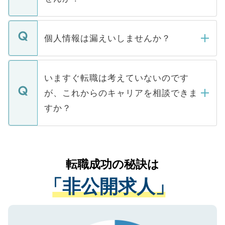
下記の理由によって、一般には公開してい
ません。
転職・入職を強要することは一切ありませ
ん。また、仮に応募先から内定をいただい
個人情報は漏えいしませんか？
■応募殺到を避けるため 人気のある医療機
たとしても、ご本人が納得しない限り、内
関を公にしてしまうと、応募が殺到する場
定を承諾する必要はありません。内定先へ
個人情報が漏えいすることはありませんの
合があります。 選考を効率よく行うため
の辞退の連絡はキャリアパートナーが行い
で、ご安心ください。当サイトからの登録
いますぐ転職は考えていないのです
に、医療機関が求める条件に合った人材の
ますので、ご安心ください。
などで収集したご登録者様の個人情報は、
が、これからのキャリアを相談できま
みを人材紹介会社に依頼するケースが増え
ご本人のキャリアアップおよび転職活動の
ています。
すか？
支援を目的に使用いたします。お預かりし
ているすべての個人データはご本人の許可
お気軽にご相談ください。先生専任のキャ
なく、医療機関側に開示したり、第三者に
リアパートナーが将来のご希望などをおう
提供することは一切ありません。また弊社
かがいして、現在の医療機関の状況や紹介
転職成功の秘訣は
は、個人情報の取り扱いについての厳密な
経験をまじえながら、適切なアドバイスを
管理基準を満たした事業者のみに付与され
「非公開求人」
させていただきます。すぐにご転職をされ
る、プライバシーマークを取得済みです。
ない方には、長期的なサポートが可能です
ご登録いただいた個人情報は、SSL（デー
ので、まずはご登録ください。
タ暗号化）によって保護されていますの