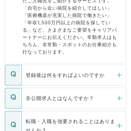
たご入職先をご紹介するサービスです。
「自宅から近い病院を紹介してほしい」
「医療機器が充実した病院で働きたい」
「年収1,500万円以上の病院を探してい
る」など、さまざまなご要望をキャリアパ
ートナーにお伝えください。常勤求人はも
ちろん、非常勤・スポットのお仕事紹介も
行なっております。
登録後は何をすればよいのですか
ご登録いただきましたら、弊社担当者がご
登録内容を確認し、その後メールもしくは
非公開求人とはなんですか？
お電話にて次のステップのご案内をいたし
ます。通常、5営業日以内にはご連絡をせて
マイナビDOCTORで取り扱っている求人の
いただきますので、しばらくお待ちくださ
うち約3割は、Webサイトからご覧いただ
転職・入職を強要されることはありま
い。
けない「非公開求人」です。非公開求人は
せんか？