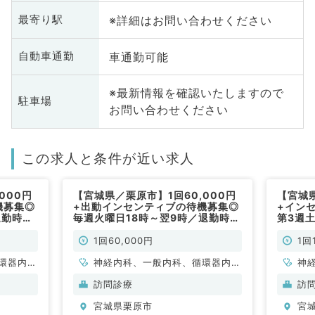
※詳細はお問い合わせください
最寄り駅
車通勤可能
自動車通勤
※最新情報を確認いたしますので
駐車場
お問い合わせください
この求人と条件が近い求人
000円
【宮城県／栗原市】1回60,000円
【宮城県
機募集◎
+出動インセンティブの待機募集◎
+イン
退勤時間
毎週火曜日18時～翌9時／退勤時間
第3週
常勤）
前倒しOK★（内科系／非常勤）
時★高
（内科
1回60,000円
1回
環器内
神経内科、一般内科、循環器内
神
内科、内
科、呼吸器内科、消化器内科、内
環
訪問診療
訪
科、老年
分泌・代謝内科、腎臓内科、老年
科
宮城県栗原市
宮
科
内科、血液内科、膠原病科