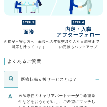
STEP.5
STEP.6
内定・入職
面接
アフターフォロー
面接が不安な方へ、
面接への
年収交渉や
入社日調整まで、
同席も
行っています
内定後もバックアップ
よくあるご質問
医療転職支援サービスとは？
医師専任のキャリアパートナーがご希望条
件などをおうかがいし、ご希望にマッチし