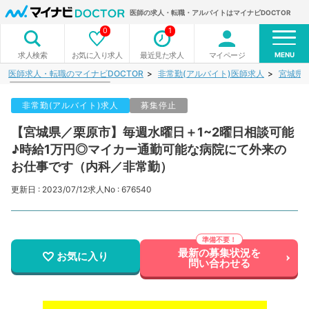
医師の求人・転職・アルバイトはマイナビDOCTOR
0
1
MENU
お気に入り求人
最近見た求人
マイページ
求人検索
医師求人・転職のマイナビDOCTOR
非常勤(アルバイト)医師求人
宮城県
非常勤(アルバイト)求人
募集停止
【宮城県／栗原市】毎週水曜日＋1~2曜日相談可能
♪時給1万円◎マイカー通勤可能な病院にて外来の
お仕事です（内科／非常勤）
更新日 : 2023/07/12
求人No : 676540
最新の募集状況を
お気に入り
問い合わせる