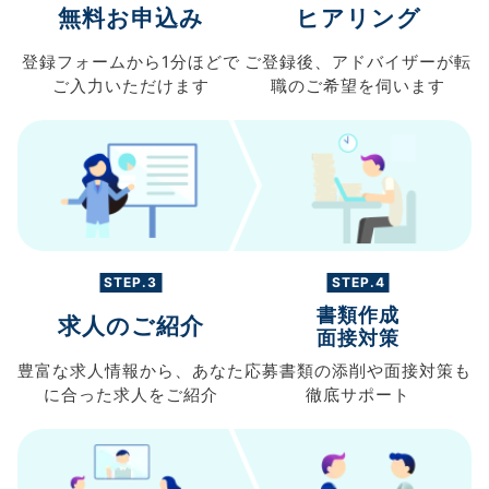
無料お申込み
ヒアリング
登録フォームから
1分ほどで
ご登録後、
アドバイザーが転
ご入力
いただけます
職の
ご希望を伺います
STEP.3
STEP.4
書類作成
求人のご紹介
面接対策
豊富な求人情報から、
あなた
応募書類の
添削や面接対策も
に合った求人を
ご紹介
徹底サポート