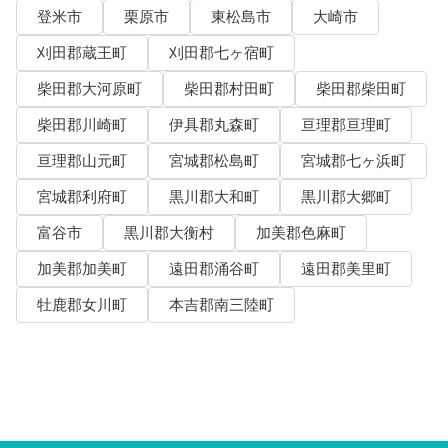
登米市
栗原市
東松島市
大崎市
刈田郡蔵王町
刈田郡七ヶ宿町
柴田郡大河原町
柴田郡村田町
柴田郡柴田町
柴田郡川崎町
伊具郡丸森町
亘理郡亘理町
亘理郡山元町
宮城郡松島町
宮城郡七ヶ浜町
宮城郡利府町
黒川郡大和町
黒川郡大郷町
富谷市
黒川郡大衡村
加美郡色麻町
加美郡加美町
遠田郡涌谷町
遠田郡美里町
牡鹿郡女川町
本吉郡南三陸町