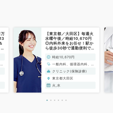
1万
【東京都／大田区】毎週火
13
水曜午後／時給10,670円
＆
◎内科外来をお任せ！駅か
ック
ら徒歩30秒で通勤便利です
科
♪（内科系／非常勤）
時給10,670円
謝内
一般内科、循環器内科、呼
吸器内科、消化器内科、内
クリニック(保険診療)
分泌・代謝内科、腎臓内科
東京都大田区
火,水