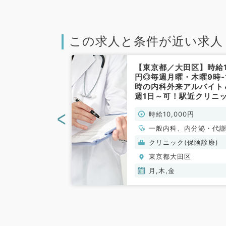
この求人と条件が近い求人
区】週1日～勤
【東京都／大田区】時給
・水・金／日給
円◎毎週月曜・木曜9時‐
！9時～18時で
時の内科外来アルバイト
お仕事です！
週1日～可！駅近クリニ
／非常勤）
で通勤便利です（一般内
<
00円
時給10,000円
／非常勤）
一般内科、内分泌・代
科
(保険診療)
クリニック(保険診療)
田区
東京都大田区
金
月,木,金