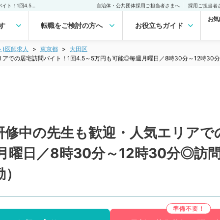
【東京都／大田区】後期研修中の先生も歓迎・人気エリアでの居宅訪問バイト！1回4.5～5万円も可能◎毎週月曜日／8時30分～12時30分◎訪問診療未経験の先生も相談可能です（内科系／非常勤）非常勤(アルバイト)の求人｜医師の求人・転職・アルバイトは【マイナビDOCTOR】
自治体・公共団体採用ご担当者さまへ
採用ご担当者
お気
す
転職をご検討の方へ
お役立ちガイド
ト)医師求人
東京都
大田区
アでの居宅訪問バイト！1回4.5～5万円も可能◎毎週月曜日／8時30分～12時3
研修中の先生も歓迎・人気エリアで
週月曜日／8時30分～12時30分◎
勤）