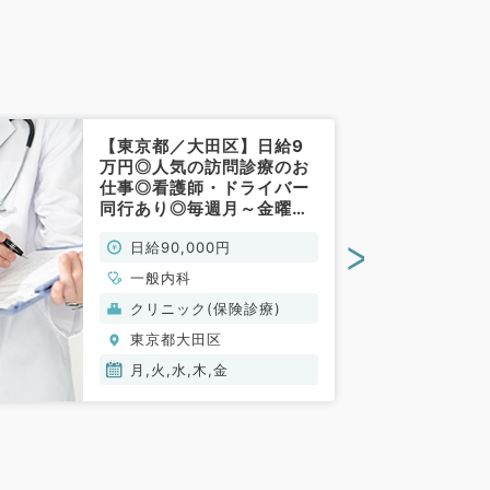
【東京都／大田区】日給9
万円◎人気の訪問診療のお
仕事◎看護師・ドライバー
同行あり◎毎週月～金曜日
でゆったりめのご勤務（一
>
日給90,000円
般内科／非常勤）
一般内科
クリニック(保険診療)
東京都大田区
月,火,水,木,金