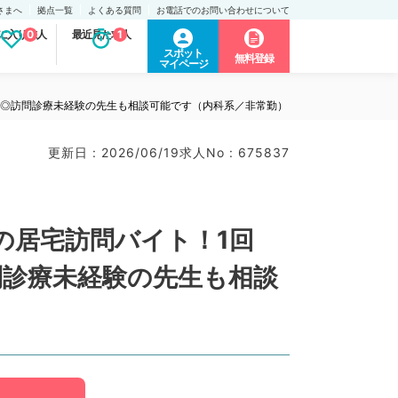
さまへ
拠点一覧
よくある質問
お電話でのお問い合わせについて
に入り求人
0
最近見た求人
1
スポット
無料登録
マイページ
0分◎訪問診療未経験の先生も相談可能です（内科系／非常勤）
更新日 : 2026/06/19
求人No : 675837
の居宅訪問バイト！1回
訪問診療未経験の先生も相談