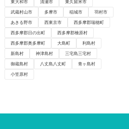
東大和市
清瀬市
東久留米市
武蔵村山市
多摩市
稲城市
羽村市
あきる野市
西東京市
西多摩郡瑞穂町
西多摩郡日の出町
西多摩郡檜原村
西多摩郡奥多摩町
大島町
利島村
新島村
神津島村
三宅島三宅村
御蔵島村
八丈島八丈町
青ヶ島村
小笠原村