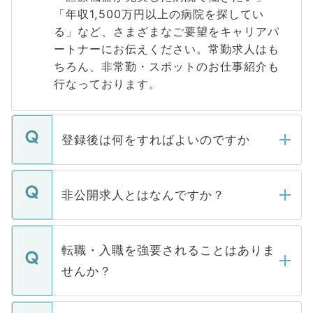
「年収1,500万円以上の病院を探してい
る」など、さまざまなご要望をキャリアパ
ートナーにお伝えください。常勤求人はも
ちろん、非常勤・スポットのお仕事紹介も
行なっております。
登録後は何をすればよいのですか
ご登録いただきましたら、弊社担当者がご
登録内容を確認し、その後メールもしくは
非公開求人とはなんですか？
お電話にて次のステップのご案内をいたし
ます。通常、5営業日以内にはご連絡をせて
マイナビDOCTORで取り扱っている求人の
いただきますので、しばらくお待ちくださ
うち約3割は、Webサイトからご覧いただ
転職・入職を強要されることはありま
い。
けない「非公開求人」です。非公開求人は
せんか？
下記の理由によって、一般には公開してい
ません。
転職・入職を強要することは一切ありませ