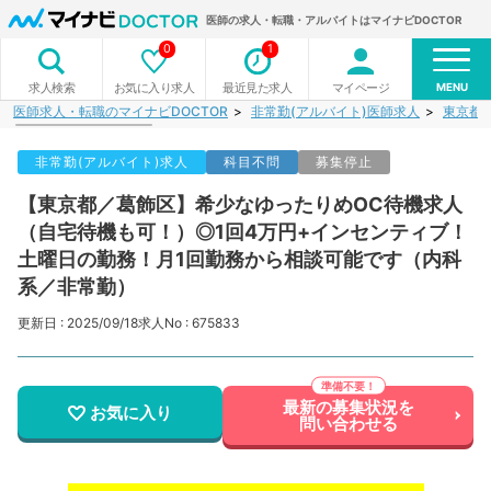
医師の求人・転職・アルバイトはマイナビDOCTOR
0
1
MENU
お気に入り求人
最近見た求人
マイページ
求人検索
医師求人・転職のマイナビDOCTOR
非常勤(アルバイト)医師求人
東京都
非常勤(アルバイト)求人
科目不問
募集停止
【東京都／葛飾区】希少なゆったりめOC待機求人
（自宅待機も可！）◎1回4万円+インセンティブ！
土曜日の勤務！月1回勤務から相談可能です（内科
系／非常勤）
更新日 : 2025/09/18
求人No : 675833
最新の募集状況を
お気に入り
問い合わせる