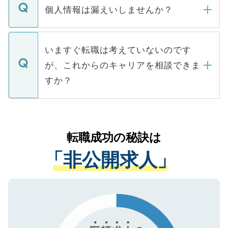
ん。また、仮に応募先から内定をいただい
個人情報は漏えいしませんか？
■応募殺到を避けるため 人気のある医療機
たとしても、ご本人が納得しない限り、内
関を公にしてしまうと、応募が殺到する場
定を承諾する必要はありません。内定先へ
個人情報が漏えいすることはありませんの
合があります。 選考を効率よく行うため
の辞退の連絡はキャリアパートナーが行い
で、ご安心ください。当サイトからの登録
いますぐ転職は考えていないのです
に、医療機関が求める条件に合った人材の
ますので、ご安心ください。
などで収集したご登録者様の個人情報は、
が、これからのキャリアを相談できま
みを人材紹介会社に依頼するケースが増え
ご本人のキャリアアップおよび転職活動の
ています。
すか？
支援を目的に使用いたします。お預かりし
ているすべての個人データはご本人の許可
お気軽にご相談ください。先生専任のキャ
なく、医療機関側に開示したり、第三者に
リアパートナーが将来のご希望などをおう
提供することは一切ありません。また弊社
かがいして、現在の医療機関の状況や紹介
転職成功の秘訣は
は、個人情報の取り扱いについての厳密な
経験をまじえながら、適切なアドバイスを
管理基準を満たした事業者のみに付与され
「非公開求人」
させていただきます。すぐにご転職をされ
る、プライバシーマークを取得済みです。
ない方には、長期的なサポートが可能です
ご登録いただいた個人情報は、SSL（デー
ので、まずはご登録ください。
タ暗号化）によって保護されていますの
で、機密保持に関してもご安心ください。