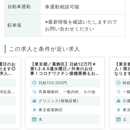
車通勤相談可能
自動車通勤
※最新情報を確認いたしますので
駐車場
お問い合わせください
この求人と条件が近い求人
曜日のお
【東京都／葛飾区】日給12万円★
【東京
けます◎
第1.2.4.5週水曜日／外来のお仕
人！第
診求人！
事！コロナワクチン接種業務もお任
なります
す～看護
せする場合もあります（耳鼻咽喉科
時給9,
（一般内
／非常勤）
勤）
日給120,000円
時給
消化器内
耳鼻咽喉科、一般内科、その他
一
クリニック(保険診療)
介
東京都葛飾区
東
水
土