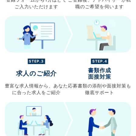
登録フォームから
1分ほどで
ご登録後、
アドバイザーが転
ご入力
いただけます
職の
ご希望を伺います
STEP.3
STEP.4
書類作成
求人のご紹介
面接対策
豊富な求人情報から、
あなた
応募書類の
添削や面接対策も
に合った求人を
ご紹介
徹底サポート