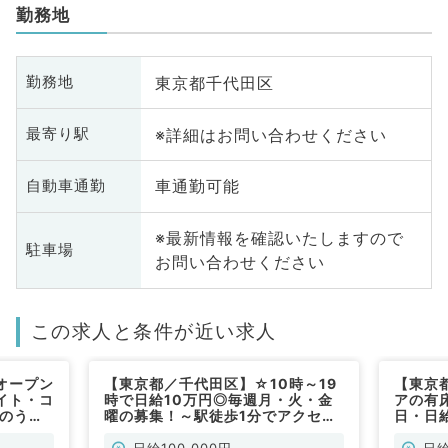
勤務地
東京都千代田区
勤務地
※詳細はお問い合わせください
最寄り駅
車通勤可能
自動車通勤
※最新情報を確認いたしますので
駐車場
お問い合わせください
この求人と条件が近い求人
オープン
【東京都／千代田区】☆10時～19
【東京
イト・コ
時で日給10万円◎毎週月・火・金
アの有
のうち1
曜の募集！～駅徒歩1分でアクセス
日・日給
問／非常
抜群～（整形外科／非常勤）
お仕事
日給100,000円
日給