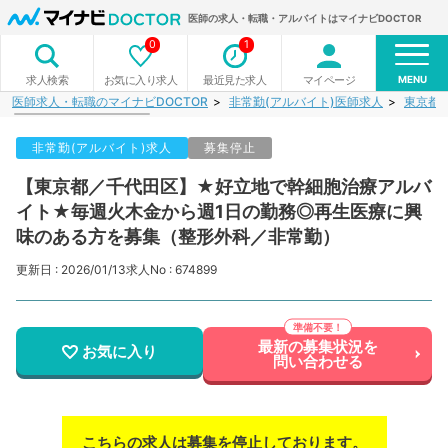
医師の求人・転職・アルバイトはマイナビDOCTOR
0
1
MENU
お気に入り求人
最近見た求人
マイページ
求人検索
医師求人・転職のマイナビDOCTOR
非常勤(アルバイト)医師求人
東京都
非常勤(アルバイト)求人
募集停止
【東京都／千代田区】★好立地で幹細胞治療アルバ
イト★毎週火木金から週1日の勤務◎再生医療に興
味のある方を募集（整形外科／非常勤）
更新日 : 2026/01/13
求人No : 674899
最新の募集状況を
お気に入り
問い合わせる
こちらの求人は募集を停止しております。