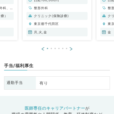
外科、脳
整形外科
整
、皮膚
診療）
クリニック(保険診療)
ク
科、放射
東京都千代田区
東
、循環器
器内科、
月,火,金
金
内科、血
般外科、
<
>
美容皮膚
手当/福利厚生
有り
通勤手当
医師専任のキャリアパートナー
が