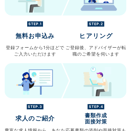
STEP.1
STEP.2
無料お申込み
ヒアリング
登録フォームから
1分ほどで
ご登録後、
アドバイザーが転
ご入力
いただけます
職の
ご希望を伺います
STEP.3
STEP.4
書類作成
求人のご紹介
面接対策
豊富な求人情報から、
あなた
応募書類の
添削や面接対策も