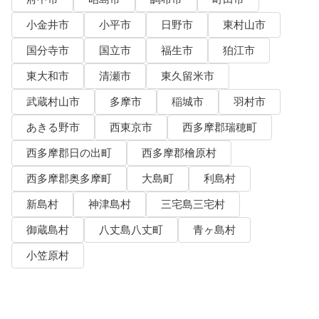
小金井市
小平市
日野市
東村山市
国分寺市
国立市
福生市
狛江市
東大和市
清瀬市
東久留米市
武蔵村山市
多摩市
稲城市
羽村市
あきる野市
西東京市
西多摩郡瑞穂町
西多摩郡日の出町
西多摩郡檜原村
西多摩郡奥多摩町
大島町
利島村
新島村
神津島村
三宅島三宅村
御蔵島村
八丈島八丈町
青ヶ島村
小笠原村