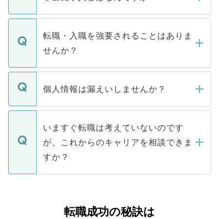
お電話にて次のステップのご案内をいたし
ます。通常、5営業日以内にはご連絡をせて
マイナビDOCTORで取り扱っている求人の
いただきますので、しばらくお待ちくださ
うち約3割は、Webサイトからご覧いただ
転職・入職を強要されることはありま
い。
けない「非公開求人」です。非公開求人は
せんか？
下記の理由によって、一般には公開してい
ません。
転職・入職を強要することは一切ありませ
ん。また、仮に応募先から内定をいただい
個人情報は漏えいしませんか？
■応募殺到を避けるため 人気のある医療機
たとしても、ご本人が納得しない限り、内
関を公にしてしまうと、応募が殺到する場
定を承諾する必要はありません。内定先へ
個人情報が漏えいすることはありませんの
合があります。 選考を効率よく行うため
の辞退の連絡はキャリアパートナーが行い
で、ご安心ください。当サイトからの登録
いますぐ転職は考えていないのです
に、医療機関が求める条件に合った人材の
ますので、ご安心ください。
などで収集したご登録者様の個人情報は、
が、これからのキャリアを相談できま
みを人材紹介会社に依頼するケースが増え
ご本人のキャリアアップおよび転職活動の
ています。
すか？
支援を目的に使用いたします。お預かりし
ているすべての個人データはご本人の許可
お気軽にご相談ください。先生専任のキャ
なく、医療機関側に開示したり、第三者に
リアパートナーが将来のご希望などをおう
提供することは一切ありません。また弊社
かがいして、現在の医療機関の状況や紹介
転職成功の秘訣は
は、個人情報の取り扱いについての厳密な
経験をまじえながら、適切なアドバイスを