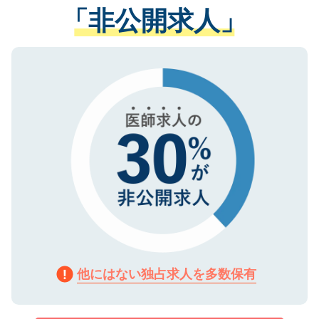
管理基準を満たした事業者のみに付与され
「非公開求人」
させていただきます。すぐにご転職をされ
る、プライバシーマークを取得済みです。
ない方には、長期的なサポートが可能です
ご登録いただいた個人情報は、SSL（デー
ので、まずはご登録ください。
タ暗号化）によって保護されていますの
で、機密保持に関してもご安心ください。
他にはない独占求人を多数保有