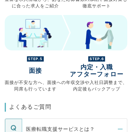
に合った求人を
ご紹介
徹底サポート
STEP.5
STEP.6
内定・入職
面接
アフターフォロー
面接が不安な方へ、
面接への
年収交渉や
入社日調整まで、
同席も
行っています
内定後もバックアップ
よくあるご質問
医療転職支援サービスとは？