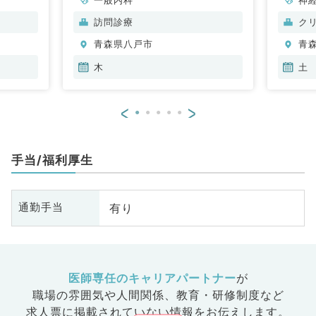
科
訪問診療
ク
分
青森県八戸市
青
内
木
土
<
>
手当/福利厚生
有り
通勤手当
医師専任のキャリアパートナー
が
職場の雰囲気や人間関係、
教育・研修制度など
求人票に掲載されていない情報をお伝えします。