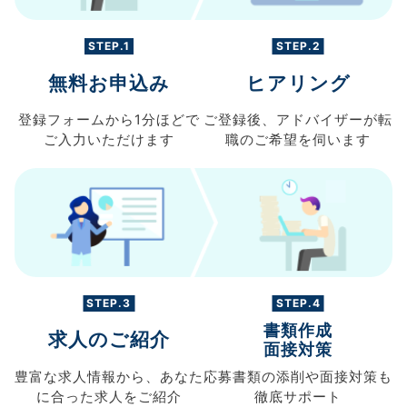
STEP.1
STEP.2
無料お申込み
ヒアリング
登録フォームから
1分ほどで
ご登録後、
アドバイザーが転
ご入力
いただけます
職の
ご希望を伺います
STEP.3
STEP.4
書類作成
求人のご紹介
面接対策
豊富な求人情報から、
あなた
応募書類の
添削や面接対策も
に合った求人を
ご紹介
徹底サポート