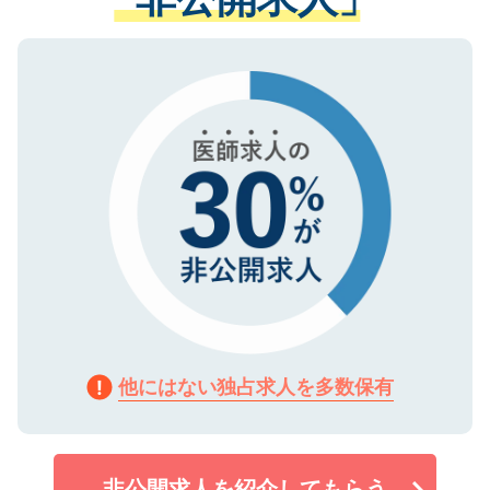
る、プライバシーマークを取得済みです。
ない方には、長期的なサポートが可能です
ご登録いただいた個人情報は、SSL（デー
ので、まずはご登録ください。
タ暗号化）によって保護されていますの
で、機密保持に関してもご安心ください。
他にはない独占求人を多数保有
非公開求人を紹介してもらう