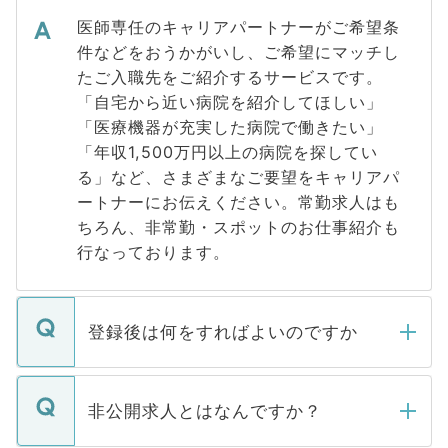
医師専任のキャリアパートナーがご希望条
件などをおうかがいし、ご希望にマッチし
たご入職先をご紹介するサービスです。
「自宅から近い病院を紹介してほしい」
「医療機器が充実した病院で働きたい」
「年収1,500万円以上の病院を探してい
る」など、さまざまなご要望をキャリアパ
ートナーにお伝えください。常勤求人はも
ちろん、非常勤・スポットのお仕事紹介も
行なっております。
登録後は何をすればよいのですか
ご登録いただきましたら、弊社担当者がご
登録内容を確認し、その後メールもしくは
非公開求人とはなんですか？
お電話にて次のステップのご案内をいたし