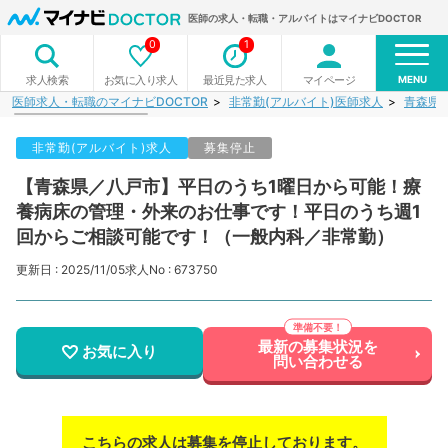
医師の求人・転職・アルバイトはマイナビDOCTOR
0
1
MENU
お気に入り求人
最近見た求人
マイページ
求人検索
医師求人・転職のマイナビDOCTOR
非常勤(アルバイト)医師求人
青森県
非常勤(アルバイト)求人
募集停止
【青森県／八戸市】平日のうち1曜日から可能！療
養病床の管理・外来のお仕事です！平日のうち週1
回からご相談可能です！（一般内科／非常勤）
更新日 : 2025/11/05
求人No : 673750
最新の募集状況を
お気に入り
問い合わせる
こちらの求人は募集を停止しております。