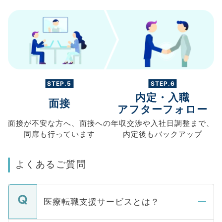
STEP.5
STEP.6
内定・入職
面接
アフターフォロー
面接が不安な方へ、
面接への
年収交渉や
入社日調整まで、
同席も
行っています
内定後もバックアップ
よくあるご質問
医療転職支援サービスとは？