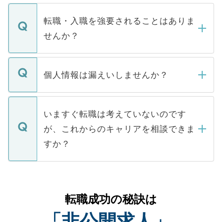
ます。通常、5営業日以内にはご連絡をせて
マイナビDOCTORで取り扱っている求人の
いただきますので、しばらくお待ちくださ
うち約3割は、Webサイトからご覧いただ
転職・入職を強要されることはありま
い。
けない「非公開求人」です。非公開求人は
せんか？
下記の理由によって、一般には公開してい
ません。
転職・入職を強要することは一切ありませ
ん。また、仮に応募先から内定をいただい
個人情報は漏えいしませんか？
■応募殺到を避けるため 人気のある医療機
たとしても、ご本人が納得しない限り、内
関を公にしてしまうと、応募が殺到する場
定を承諾する必要はありません。内定先へ
個人情報が漏えいすることはありませんの
合があります。 選考を効率よく行うため
の辞退の連絡はキャリアパートナーが行い
で、ご安心ください。当サイトからの登録
いますぐ転職は考えていないのです
に、医療機関が求める条件に合った人材の
ますので、ご安心ください。
などで収集したご登録者様の個人情報は、
が、これからのキャリアを相談できま
みを人材紹介会社に依頼するケースが増え
ご本人のキャリアアップおよび転職活動の
ています。
すか？
支援を目的に使用いたします。お預かりし
ているすべての個人データはご本人の許可
お気軽にご相談ください。先生専任のキャ
なく、医療機関側に開示したり、第三者に
リアパートナーが将来のご希望などをおう
提供することは一切ありません。また弊社
かがいして、現在の医療機関の状況や紹介
転職成功の秘訣は
は、個人情報の取り扱いについての厳密な
経験をまじえながら、適切なアドバイスを
管理基準を満たした事業者のみに付与され
「非公開求人」
させていただきます。すぐにご転職をされ