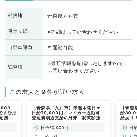
青森県八戸市
勤務地
※詳細はお問い合わせください
最寄り駅
車通勤可能
自動車通勤
※最新情報を確認いたしますので
駐車場
お問い合わせください
この求人と条件が近い求人
000
【青森県／八戸市】毎週木曜日★
【青森
です◎月
日給70,000円／マイカー通勤可・
給30,
日勤務★
交通費別途支給の外来・訪問診療の
給あり
一般内科
お仕事◎（一般内科／非常勤）
す(内科
日給70,000円
日給
一般内科
神