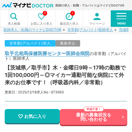
医師の求人・転職・アルバイトはマイナビDOCTOR
0
1
MENU
お気に入り求人
最近見た求人
マイページ
求人検索
医師求人・転職のマイナビDOCTOR
非常勤(アルバイト)医師求人
茨城県
非常勤(アルバイト)求人
募集停止
取手北相馬保健医療センター医師会病院
の非常勤（アルバイ
ト）医師求人
【茨城県／取手市】木・金曜日9時～17時の勤務で
1回100,000円～◎マイカー通勤可能な病院にて外
来のお仕事です！（呼吸器内科／非常勤）
更新日 : 2025/12/18
求人No : 673693
最新の募集状況を
お気に入り
問い合わせる