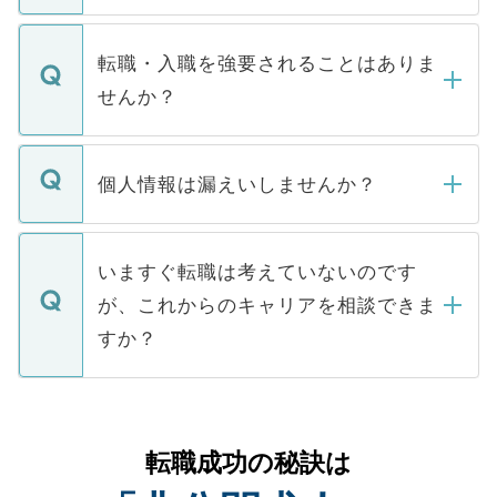
ます。通常、5営業日以内にはご連絡をせて
マイナビDOCTORで取り扱っている求人の
いただきますので、しばらくお待ちくださ
うち約3割は、Webサイトからご覧いただ
転職・入職を強要されることはありま
い。
けない「非公開求人」です。非公開求人は
せんか？
下記の理由によって、一般には公開してい
ません。
転職・入職を強要することは一切ありませ
ん。また、仮に応募先から内定をいただい
個人情報は漏えいしませんか？
■応募殺到を避けるため 人気のある医療機
たとしても、ご本人が納得しない限り、内
関を公にしてしまうと、応募が殺到する場
定を承諾する必要はありません。内定先へ
個人情報が漏えいすることはありませんの
合があります。 選考を効率よく行うため
の辞退の連絡はキャリアパートナーが行い
で、ご安心ください。当サイトからの登録
いますぐ転職は考えていないのです
に、医療機関が求める条件に合った人材の
ますので、ご安心ください。
などで収集したご登録者様の個人情報は、
が、これからのキャリアを相談できま
みを人材紹介会社に依頼するケースが増え
ご本人のキャリアアップおよび転職活動の
ています。
すか？
支援を目的に使用いたします。お預かりし
ているすべての個人データはご本人の許可
お気軽にご相談ください。先生専任のキャ
なく、医療機関側に開示したり、第三者に
リアパートナーが将来のご希望などをおう
提供することは一切ありません。また弊社
かがいして、現在の医療機関の状況や紹介
転職成功の秘訣は
は、個人情報の取り扱いについての厳密な
経験をまじえながら、適切なアドバイスを
管理基準を満たした事業者のみに付与され