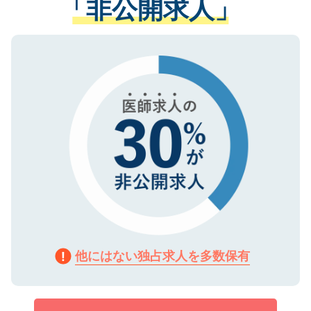
「非公開求人」
させていただきます。すぐにご転職をされ
る、プライバシーマークを取得済みです。
ない方には、長期的なサポートが可能です
ご登録いただいた個人情報は、SSL（デー
ので、まずはご登録ください。
タ暗号化）によって保護されていますの
で、機密保持に関してもご安心ください。
他にはない独占求人を多数保有