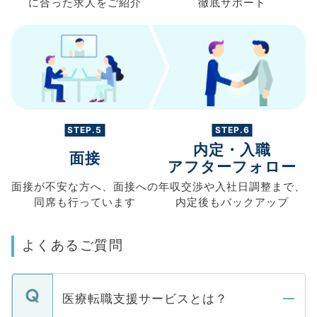
に合った求人を
ご紹介
徹底サポート
STEP.5
STEP.6
内定・入職
面接
アフターフォロー
面接が不安な方へ、
面接への
年収交渉や
入社日調整まで、
同席も
行っています
内定後もバックアップ
よくあるご質問
医療転職支援サービスとは？