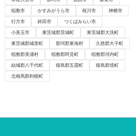
稲敷市
かすみがうら市
桜川市
神栖市
行方市
鉾田市
つくばみらい市
小美玉市
東茨城郡茨城町
東茨城郡大洗町
東茨城郡城里町
那珂郡東海村
久慈郡大子町
稲敷郡美浦村
稲敷郡阿見町
稲敷郡河内町
結城郡八千代町
猿島郡五霞町
猿島郡境町
北相馬郡利根町