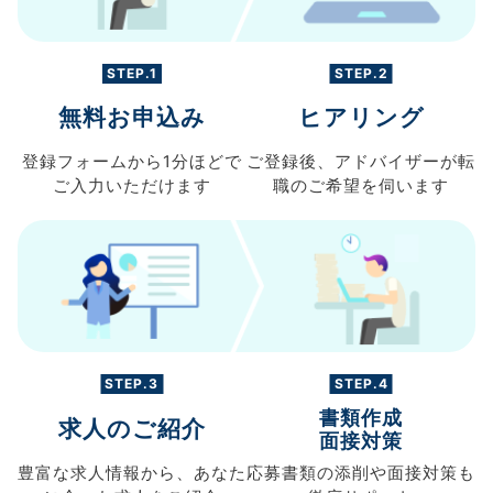
STEP.1
STEP.2
無料お申込み
ヒアリング
登録フォームから
1分ほどで
ご登録後、
アドバイザーが転
ご入力
いただけます
職の
ご希望を伺います
STEP.3
STEP.4
書類作成
求人のご紹介
面接対策
豊富な求人情報から、
あなた
応募書類の
添削や面接対策も