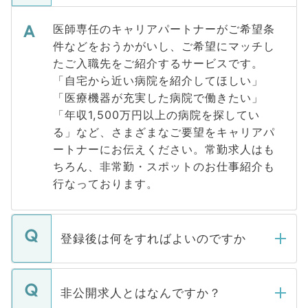
医師専任のキャリアパートナーがご希望条
件などをおうかがいし、ご希望にマッチし
たご入職先をご紹介するサービスです。
「自宅から近い病院を紹介してほしい」
「医療機器が充実した病院で働きたい」
「年収1,500万円以上の病院を探してい
る」など、さまざまなご要望をキャリアパ
ートナーにお伝えください。常勤求人はも
ちろん、非常勤・スポットのお仕事紹介も
行なっております。
登録後は何をすればよいのですか
ご登録いただきましたら、弊社担当者がご
登録内容を確認し、その後メールもしくは
非公開求人とはなんですか？
お電話にて次のステップのご案内をいたし