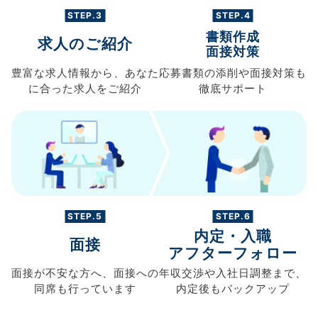
STEP.3
STEP.4
書類作成
求人のご紹介
面接対策
豊富な求人情報から、
あなた
応募書類の
添削や面接対策も
に合った求人を
ご紹介
徹底サポート
STEP.5
STEP.6
内定・入職
面接
アフターフォロー
面接が不安な方へ、
面接への
年収交渉や
入社日調整まで、
同席も
行っています
内定後もバックアップ