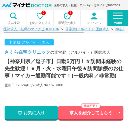
医師の求人・転職・アルバイトはマイナビDOCTOR
0
1
MENU
お気に入り求人
最近見た求人
マイページ
求人検索
医師求人・転職のマイナビDOCTOR
非常勤(アルバイト)医師求人
神奈川
非常勤(アルバイト)求人
さくら在宅クリニック
の非常勤（アルバイト）医師求人
【神奈川県／逗子市】日勤5万円！☆訪問未経験の
先生歓迎！★月・火・水曜日午後★訪問診療のお仕
事！マイカー通勤可能です！(一般内科／非常勤)
更新日 : 2024/05/28
求人No : 673088
お気に入り
求人を紹介してもらう