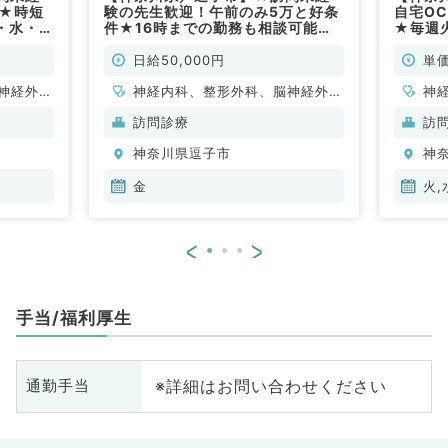
円★時短
験の先生歓迎！午前のみ5万と好条
自宅O
・水・金
件★16時までの勤務も相談可能！
★毎週
内科系・
毎週金曜AMの募集です◎(内科系
◎1回
／非常勤)
系／非
日給50,000円
単価
神経外
神経内科、整形外科、脳神経外
神
内科、循
科、心臓血管外科、一般内科、循
科
訪問診療
訪
消化器内
環器内科、呼吸器内科、消化器内
環
神奈川県逗子市
神
腎臓内
科、内分泌・代謝内科、腎臓内
科
、外科系
科、老年内科、血液内科、外科系
科
金
火,
外科
全般、一般外科、消化器外科
全
<
>
手当/福利厚生
※詳細はお問い合わせください
通勤手当