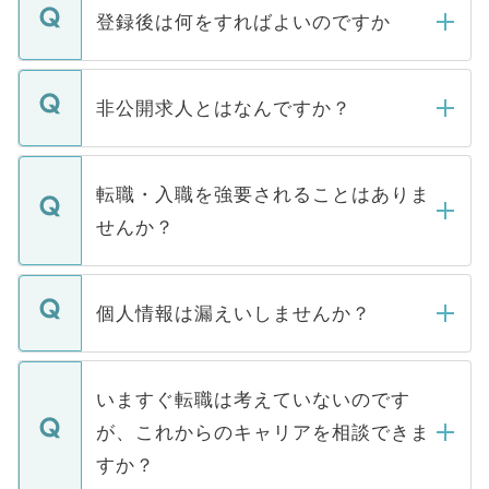
登録後は何をすればよいのですか
ご登録いただきましたら、弊社担当者がご
登録内容を確認し、その後メールもしくは
非公開求人とはなんですか？
お電話にて次のステップのご案内をいたし
ます。通常、5営業日以内にはご連絡をせて
マイナビDOCTORで取り扱っている求人の
いただきますので、しばらくお待ちくださ
うち約3割は、Webサイトからご覧いただ
転職・入職を強要されることはありま
い。
けない「非公開求人」です。非公開求人は
せんか？
下記の理由によって、一般には公開してい
ません。
転職・入職を強要することは一切ありませ
ん。また、仮に応募先から内定をいただい
個人情報は漏えいしませんか？
■応募殺到を避けるため 人気のある医療機
たとしても、ご本人が納得しない限り、内
関を公にしてしまうと、応募が殺到する場
定を承諾する必要はありません。内定先へ
個人情報が漏えいすることはありませんの
合があります。 選考を効率よく行うため
の辞退の連絡はキャリアパートナーが行い
で、ご安心ください。当サイトからの登録
いますぐ転職は考えていないのです
に、医療機関が求める条件に合った人材の
ますので、ご安心ください。
などで収集したご登録者様の個人情報は、
が、これからのキャリアを相談できま
みを人材紹介会社に依頼するケースが増え
ご本人のキャリアアップおよび転職活動の
ています。
すか？
支援を目的に使用いたします。お預かりし