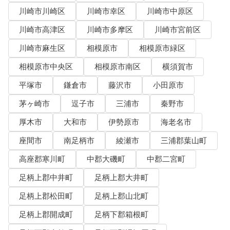
川崎市川崎区
川崎市幸区
川崎市中原区
川崎市高津区
川崎市多摩区
川崎市宮前区
川崎市麻生区
相模原市
相模原市緑区
相模原市中央区
相模原市南区
横須賀市
平塚市
鎌倉市
藤沢市
小田原市
茅ヶ崎市
逗子市
三浦市
秦野市
厚木市
大和市
伊勢原市
海老名市
座間市
南足柄市
綾瀬市
三浦郡葉山町
高座郡寒川町
中郡大磯町
中郡二宮町
足柄上郡中井町
足柄上郡大井町
足柄上郡松田町
足柄上郡山北町
足柄上郡開成町
足柄下郡箱根町