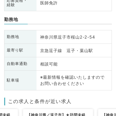
応募資格・
医師免許
経験
勤務地
神奈川県逗子市桜山2-2-54
勤務地
京急逗子線 逗子・葉山駅
最寄り駅
相談可能
自動車通勤
※最新情報を確認いたしますので
駐車場
お問い合わせください
この求人と条件が近い求人
問未経
【神奈川県／逗子市】★訪問未経
【神奈