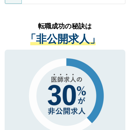
ているすべての個人データはご本人の許可
お気軽にご相談ください。先生専任のキャ
なく、医療機関側に開示したり、第三者に
リアパートナーが将来のご希望などをおう
提供することは一切ありません。また弊社
かがいして、現在の医療機関の状況や紹介
転職成功の秘訣は
は、個人情報の取り扱いについての厳密な
経験をまじえながら、適切なアドバイスを
管理基準を満たした事業者のみに付与され
「非公開求人」
させていただきます。すぐにご転職をされ
る、プライバシーマークを取得済みです。
ない方には、長期的なサポートが可能です
ご登録いただいた個人情報は、SSL（デー
ので、まずはご登録ください。
タ暗号化）によって保護されていますの
で、機密保持に関してもご安心ください。