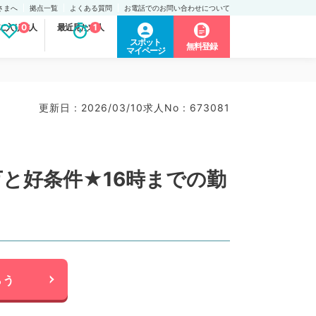
さまへ
拠点一覧
よくある質問
お電話でのお問い合わせについて
に入り求人
0
最近見た求人
1
スポット
無料登録
マイページ
更新日 : 2026/03/10
求人No : 673081
と好条件★16時までの勤
らう