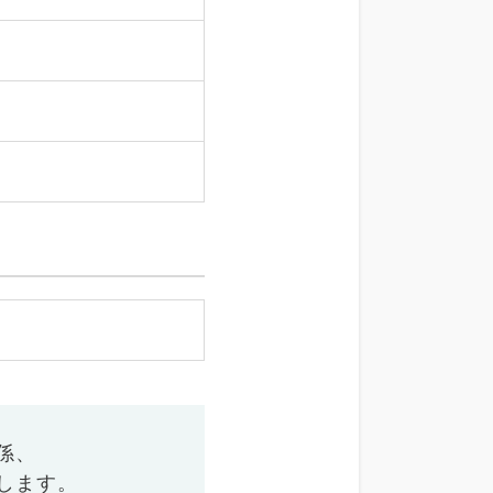
係、
します。