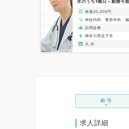
水のうち1曜日～勤務可
◎1回3万円のご勤務(内
単価30,000円
系・外科系／非常勤)
神経内科、整形外科、
経外科、心臓血管外科
訪問診療
般内科、循環器内科、
神奈川県逗子市
器内科、消化器内科、
泌・代謝内科、腎臓内
火,水
老年内科、血液内科、
系全般、一般外科、消
外科
給与
求人詳細