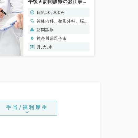
午後★訪問診療のお仕事！
マイカー通勤可能です！(一
日給50,000円
般内科／非常勤)
神経内科、整形外科、脳神
経外科、心臓血管外科、一
訪問診療
般内科、循環器内科、呼吸
神奈川県逗子市
器内科、消化器内科、内分
泌・代謝内科、腎臓内科、
月,火,水
老年内科、血液内科、外科
系全般、一般外科、消化器
外科
手当/福利厚生