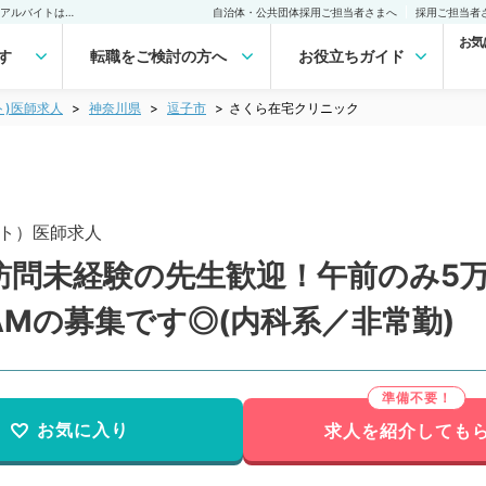
さくら在宅クリニック(非常勤(アルバイト))の求人｜医師の求人・転職・アルバイトは【マイナビDOCTOR】
自治体・公共団体採用ご担当者さまへ
採用ご担当者
お気
す
転職をご検討の方へ
お役立ちガイド
ト)医師求人
神奈川県
逗子市
さくら在宅クリニック
ト）医師求人
訪問未経験の先生歓迎！午前のみ5万
Mの募集です◎(内科系／非常勤)
お気に入り
求人を紹介しても