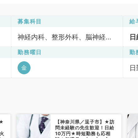
募集科目
給
神経内科、整形外科、脳神経外
日
科、心臓血管外科、一般内科、
勤務曜日
勤
循環器内科、呼吸器内科、消化
器内科、内分泌・代謝内科、腎
日
金
臓内科、老年内科、血液内科、
外科系全般、一般外科、消化器
外科
★
【神奈川県／逗子市】★訪
問未経験の先生歓迎！日給
火
10万円★時短勤務も応相