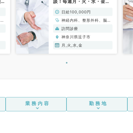
能
談！毎週月・火・水・金曜
科
日のうち週1日～の勤務(内
日給100,000円
科系・外科系／非常勤)
脳神
神経内科、整形外科、脳神
、一
経外科、心臓血管外科、一
訪問診療
呼吸
般内科、循環器内科、呼吸
神奈川県逗子市
内分
器内科、消化器内科、内分
科、
泌・代謝内科、腎臓内科、
月,火,水,金
外科
老年内科、血液内科、外科
化器
系全般、一般外科、消化器
外科
業務内容
勤務地