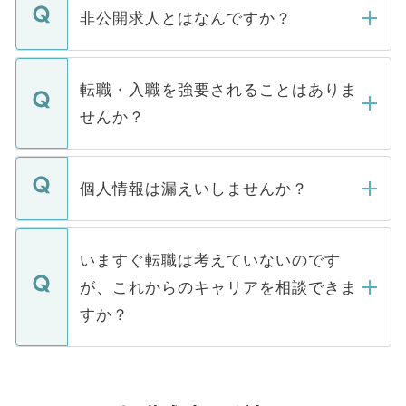
登録内容を確認し、その後メールもしくは
非公開求人とはなんですか？
お電話にて次のステップのご案内をいたし
ます。通常、5営業日以内にはご連絡をせて
マイナビDOCTORで取り扱っている求人の
いただきますので、しばらくお待ちくださ
うち約3割は、Webサイトからご覧いただ
転職・入職を強要されることはありま
い。
けない「非公開求人」です。非公開求人は
せんか？
下記の理由によって、一般には公開してい
ません。
転職・入職を強要することは一切ありませ
ん。また、仮に応募先から内定をいただい
個人情報は漏えいしませんか？
■応募殺到を避けるため 人気のある医療機
たとしても、ご本人が納得しない限り、内
関を公にしてしまうと、応募が殺到する場
定を承諾する必要はありません。内定先へ
個人情報が漏えいすることはありませんの
合があります。 選考を効率よく行うため
の辞退の連絡はキャリアパートナーが行い
で、ご安心ください。当サイトからの登録
いますぐ転職は考えていないのです
に、医療機関が求める条件に合った人材の
ますので、ご安心ください。
などで収集したご登録者様の個人情報は、
が、これからのキャリアを相談できま
みを人材紹介会社に依頼するケースが増え
ご本人のキャリアアップおよび転職活動の
ています。
すか？
支援を目的に使用いたします。お預かりし
ているすべての個人データはご本人の許可
お気軽にご相談ください。先生専任のキャ
なく、医療機関側に開示したり、第三者に
リアパートナーが将来のご希望などをおう
提供することは一切ありません。また弊社
かがいして、現在の医療機関の状況や紹介