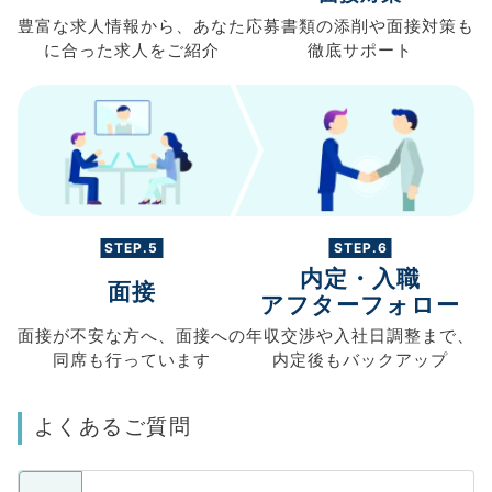
豊富な求人情報から、
あなた
応募書類の
添削や面接対策も
に合った求人を
ご紹介
徹底サポート
STEP.5
STEP.6
内定・入職
面接
アフターフォロー
面接が不安な方へ、
面接への
年収交渉や
入社日調整まで、
同席も
行っています
内定後もバックアップ
よくあるご質問