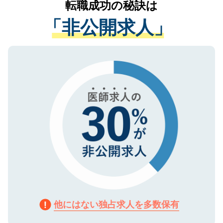
転職成功の秘訣は
は、個人情報の取り扱いについての厳密な
経験をまじえながら、適切なアドバイスを
管理基準を満たした事業者のみに付与され
「非公開求人」
させていただきます。すぐにご転職をされ
る、プライバシーマークを取得済みです。
ない方には、長期的なサポートが可能です
ご登録いただいた個人情報は、SSL（デー
ので、まずはご登録ください。
タ暗号化）によって保護されていますの
で、機密保持に関してもご安心ください。
他にはない独占求人を多数保有