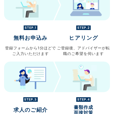
STEP.1
STEP.2
無料お申込み
ヒアリング
登録フォームから
1分ほどで
ご登録後、
アドバイザーが転
ご入力
いただけます
職の
ご希望を伺います
STEP.3
STEP.4
書類作成
求人のご紹介
面接対策