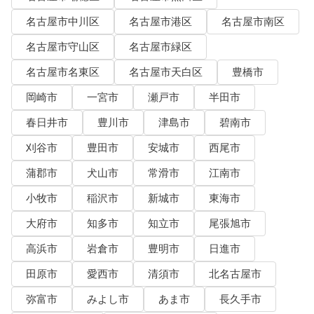
名古屋市中川区
名古屋市港区
名古屋市南区
名古屋市守山区
名古屋市緑区
名古屋市名東区
名古屋市天白区
豊橋市
岡崎市
一宮市
瀬戸市
半田市
春日井市
豊川市
津島市
碧南市
刈谷市
豊田市
安城市
西尾市
蒲郡市
犬山市
常滑市
江南市
小牧市
稲沢市
新城市
東海市
大府市
知多市
知立市
尾張旭市
高浜市
岩倉市
豊明市
日進市
田原市
愛西市
清須市
北名古屋市
弥富市
みよし市
あま市
長久手市