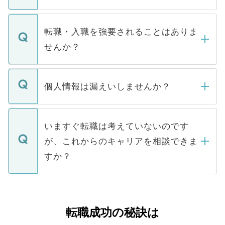
お電話にて次のステップのご案内をいたし
ます。通常、5営業日以内にはご連絡をせて
マイナビDOCTORで取り扱っている求人の
いただきますので、しばらくお待ちくださ
うち約3割は、Webサイトからご覧いただ
転職・入職を強要されることはありま
い。
けない「非公開求人」です。非公開求人は
せんか？
下記の理由によって、一般には公開してい
ません。
転職・入職を強要することは一切ありませ
ん。また、仮に応募先から内定をいただい
個人情報は漏えいしませんか？
■応募殺到を避けるため 人気のある医療機
たとしても、ご本人が納得しない限り、内
関を公にしてしまうと、応募が殺到する場
定を承諾する必要はありません。内定先へ
個人情報が漏えいすることはありませんの
合があります。 選考を効率よく行うため
の辞退の連絡はキャリアパートナーが行い
で、ご安心ください。当サイトからの登録
いますぐ転職は考えていないのです
に、医療機関が求める条件に合った人材の
ますので、ご安心ください。
などで収集したご登録者様の個人情報は、
が、これからのキャリアを相談できま
みを人材紹介会社に依頼するケースが増え
ご本人のキャリアアップおよび転職活動の
ています。
すか？
支援を目的に使用いたします。お預かりし
ているすべての個人データはご本人の許可
お気軽にご相談ください。先生専任のキャ
なく、医療機関側に開示したり、第三者に
リアパートナーが将来のご希望などをおう
提供することは一切ありません。また弊社
かがいして、現在の医療機関の状況や紹介
転職成功の秘訣は
は、個人情報の取り扱いについての厳密な
経験をまじえながら、適切なアドバイスを
管理基準を満たした事業者のみに付与され