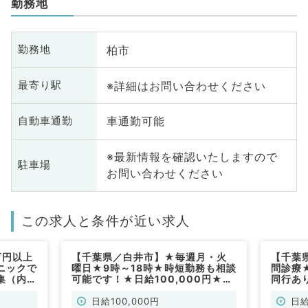
勤務地
柏市
勤務地
※詳細はお問い合わせください
最寄り駅
車通勤可能
自動車通勤
※最新情報を確認いたしますので
駐車場
お問い合わせください
この求人と条件が近い求人
万円以上
【千葉県／白井市】★毎週月・火
【千葉
ニックで
曜日★9時～18時★時短勤務も相談
問診療
集（内科
可能です！★日給100,000円★ク
同行あ
リニックの訪問診療のお仕事です！
問！◎
(神経内科／非常勤)
／非常
日給100,000円
日給