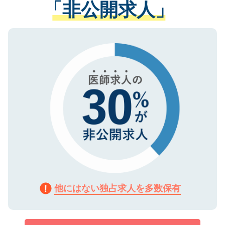
「非公開求人」
させていただきます。すぐにご転職をされ
る、プライバシーマークを取得済みです。
ない方には、長期的なサポートが可能です
ご登録いただいた個人情報は、SSL（デー
ので、まずはご登録ください。
タ暗号化）によって保護されていますの
で、機密保持に関してもご安心ください。
他にはない独占求人を多数保有