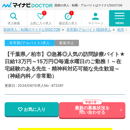
医師の求人・転職・アルバイトはマイナビDOCTOR
0
1
MENU
お気に入り求人
最近見た求人
マイページ
求人検索
医師求人・転職のマイナビDOCTOR
非常勤(アルバイト)医師求人
柏市
非常勤(アルバイト)求人
募集停止
【千葉県／柏市】◎急募◎人気の訪問診療バイト★
日給13万円～15万円◎毎週水曜日のご勤務！～在
宅経験のある先生・精神科対応可能な先生歓迎～
（神経内科／非常勤）
更新日 : 2024/06/10
求人No : 672361
最新の募集状況を
お気に入り
問い合わせる