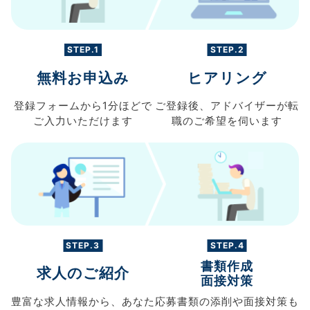
STEP.1
STEP.2
無料お申込み
ヒアリング
登録フォームから
1分ほどで
ご登録後、
アドバイザーが転
ご入力
いただけます
職の
ご希望を伺います
STEP.3
STEP.4
書類作成
求人のご紹介
面接対策
豊富な求人情報から、
あなた
応募書類の
添削や面接対策も