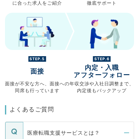
に合った求人を
ご紹介
徹底サポート
STEP.5
STEP.6
内定・入職
面接
アフターフォロー
面接が不安な方へ、
面接への
年収交渉や
入社日調整まで、
同席も
行っています
内定後もバックアップ
よくあるご質問
医療転職支援サービスとは？