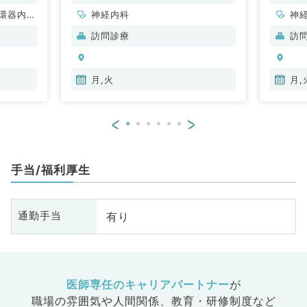
環器内
神経内科
神
内科、内
科
訪問診療
訪
科、血液
分
内
月,火
月,
<
>
手当/福利厚生
有り
通勤手当
医師専任のキャリアパートナー
が
職場の雰囲気や人間関係、
教育・研修制度など