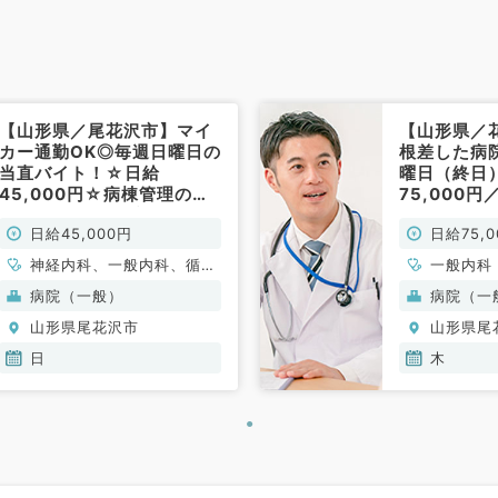
【山形県／尾花沢市】マイ
【山形県／
カー通勤OK◎毎週日曜日の
根差した病
当直バイト！☆日給
曜日（終日
45,000円☆病棟管理のお
75,000
仕事です（内科系／非常
般内科／非
日給45,000円
日給75,0
勤）
神経内科、一般内科、循環
一般内科
器内科、呼吸器内科、消化
病院（一般）
病院（一
器内科、内分泌・代謝内
山形県尾花沢市
山形県尾
科、腎臓内科、老年内科、
血液内科、膠原病科
日
木