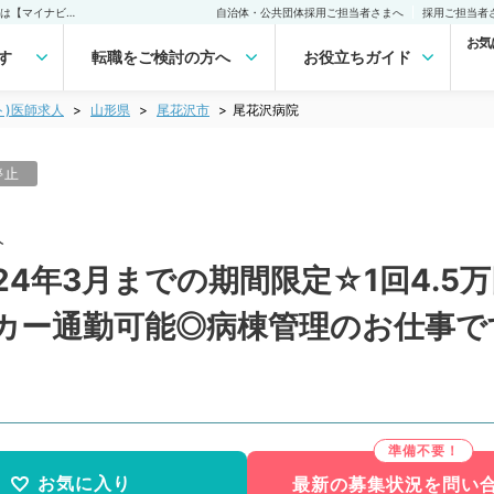
尾花沢病院(非常勤(アルバイト))の求人｜医師の求人・転職・アルバイトは【マイナビDOCTOR】
自治体・公共団体採用ご担当者さまへ
採用ご担当者
お気
す
転職をご検討の方へ
お役立ちガイド
ト)医師求人
山形県
尾花沢市
尾花沢病院
停止
人
24年3月までの期間限定☆1回4.5
カー通勤可能◎病棟管理のお仕事で
お気に入り
最新の募集状況を問い