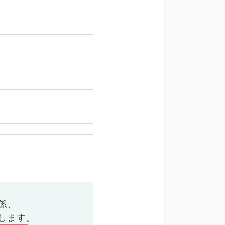
係、
します。