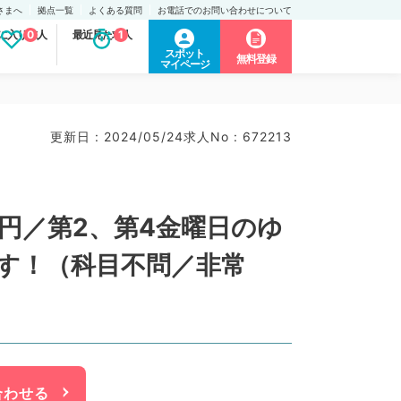
さまへ
拠点一覧
よくある質問
お電話でのお問い合わせについて
に入り求人
0
最近見た求人
1
スポット
無料登録
マイページ
更新日 : 2024/05/24
求人No : 672213
万円／第2、第4金曜日のゆ
す！（科目不問／非常
合わせる