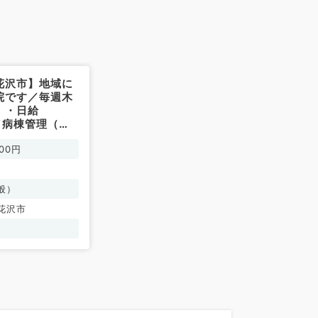
花沢市】地域に
院です／毎週木
）・日給
円／病棟管理（一
常勤）
00円
般）
花沢市