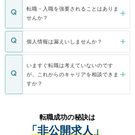
いただきますので、しばらくお待ちくださ
うち約3割は、Webサイトからご覧いただ
転職・入職を強要されることはありま
い。
けない「非公開求人」です。非公開求人は
せんか？
下記の理由によって、一般には公開してい
ません。
転職・入職を強要することは一切ありませ
ん。また、仮に応募先から内定をいただい
個人情報は漏えいしませんか？
■応募殺到を避けるため 人気のある医療機
たとしても、ご本人が納得しない限り、内
関を公にしてしまうと、応募が殺到する場
定を承諾する必要はありません。内定先へ
個人情報が漏えいすることはありませんの
合があります。 選考を効率よく行うため
の辞退の連絡はキャリアパートナーが行い
で、ご安心ください。当サイトからの登録
いますぐ転職は考えていないのです
に、医療機関が求める条件に合った人材の
ますので、ご安心ください。
などで収集したご登録者様の個人情報は、
が、これからのキャリアを相談できま
みを人材紹介会社に依頼するケースが増え
ご本人のキャリアアップおよび転職活動の
ています。
すか？
支援を目的に使用いたします。お預かりし
ているすべての個人データはご本人の許可
お気軽にご相談ください。先生専任のキャ
なく、医療機関側に開示したり、第三者に
リアパートナーが将来のご希望などをおう
提供することは一切ありません。また弊社
かがいして、現在の医療機関の状況や紹介
転職成功の秘訣は
は、個人情報の取り扱いについての厳密な
経験をまじえながら、適切なアドバイスを
管理基準を満たした事業者のみに付与され
「非公開求人」
させていただきます。すぐにご転職をされ
る、プライバシーマークを取得済みです。