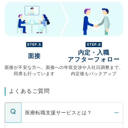
STEP.5
STEP.6
内定・入職
面接
アフターフォロー
面接が不安な方へ、
面接への
年収交渉や
入社日調整まで、
同席も
行っています
内定後もバックアップ
よくあるご質問
医療転職支援サービスとは？