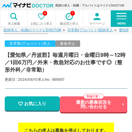
医師の求人・転職・アルバイトはマイナビDOCTOR
0
1
MENU
お気に入り求人
最近見た求人
マイページ
求人検索
医師求人・転職のマイナビDOCTOR
非常勤(アルバイト)医師求人
愛知県
非常勤(アルバイト)求人
募集停止
【愛知県／丹波郡】毎週月曜日・金曜日9時～12時
／1回6万円／外来・救急対応のお仕事です◎（整
形外科／非常勤）
更新日 : 2024/06/10
求人No : 669567
最新の募集状況を
お気に入り
問い合わせる
こちらの求人は募集を停止しております。