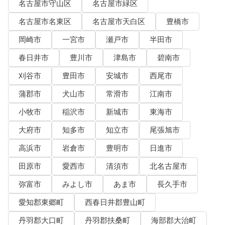
名古屋市守山区
名古屋市緑区
名古屋市名東区
名古屋市天白区
豊橋市
岡崎市
一宮市
瀬戸市
半田市
春日井市
豊川市
津島市
碧南市
刈谷市
豊田市
安城市
西尾市
蒲郡市
犬山市
常滑市
江南市
小牧市
稲沢市
新城市
東海市
大府市
知多市
知立市
尾張旭市
高浜市
岩倉市
豊明市
日進市
田原市
愛西市
清須市
北名古屋市
弥富市
みよし市
あま市
長久手市
愛知郡東郷町
西春日井郡豊山町
丹羽郡大口町
丹羽郡扶桑町
海部郡大治町