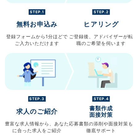
STEP.1
STEP.2
無料お申込み
ヒアリング
登録フォームから
1分ほどで
ご登録後、
アドバイザーが転
ご入力
いただけます
職の
ご希望を伺います
STEP.3
STEP.4
書類作成
求人のご紹介
面接対策
豊富な求人情報から、
あなた
応募書類の
添削や面接対策も
に合った求人を
ご紹介
徹底サポート