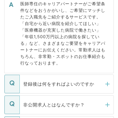
医師専任のキャリアパートナーがご希望条
件などをおうかがいし、ご希望にマッチし
たご入職先をご紹介するサービスです。
「自宅から近い病院を紹介してほしい」
「医療機器が充実した病院で働きたい」
「年収1,500万円以上の病院を探してい
る」など、さまざまなご要望をキャリアパ
ートナーにお伝えください。常勤求人はも
ちろん、非常勤・スポットのお仕事紹介も
行なっております。
登録後は何をすればよいのですか
ご登録いただきましたら、弊社担当者がご
登録内容を確認し、その後メールもしくは
非公開求人とはなんですか？
お電話にて次のステップのご案内をいたし
ます。通常、5営業日以内にはご連絡をせて
マイナビDOCTORで取り扱っている求人の