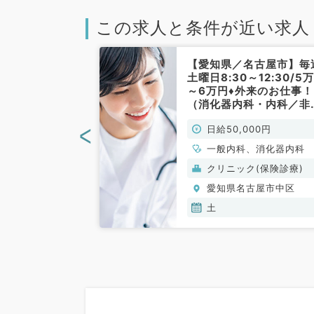
この求人と条件が近い求人
古屋市】1コマ
【愛知県／名古屋市】毎
～☆第2、4週金
土曜日8:30～12:30/5
勤務／入り時間
～6万円♦外来のお仕事！
一般内科／非常
（消化器内科・内科／非
勤）
<
00円
日給50,000円
科、一般内科、循
一般内科、消化器内科
、消化器内科、外
般）
クリニック(保険診療)
、一般外科、消化
古屋市中区
愛知県名古屋市中区
土