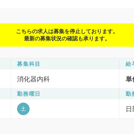
こちらの求人は募集を停止しております。
最新の募集状況の確認も承ります。
募集科目
給
消化器内科
単
勤務曜日
勤
Ｇ
日
土
）
日