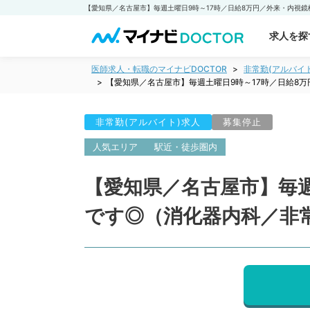
求人を探
医師求人・転職のマイナビDOCTOR
非常勤(アルバイ
【愛知県／名古屋市】毎週土曜日9時～17時／日給8
非常勤(アルバイト)求人
募集停止
人気エリア
駅近・徒歩圏内
【愛知県／名古屋市】毎週
です◎（消化器内科／非