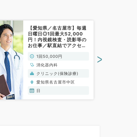
【愛知県／名古屋市】毎週
日曜日◎1回最大52,000
円！内視鏡検査・読影等の
お仕事／駅直結でアクセス
便利♪（消化器内科／非常
>
1回50,000円
勤）
消化器内科
クリニック(保険診療)
愛知県名古屋市中区
日