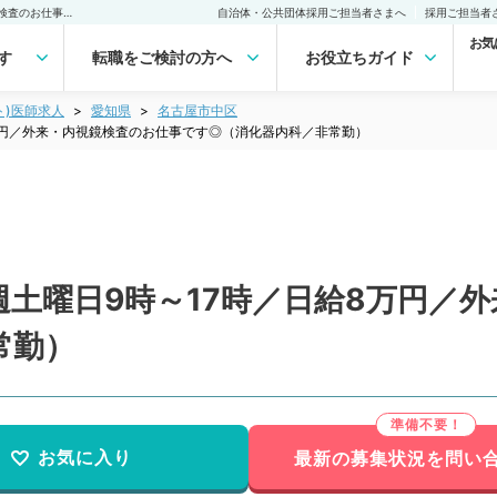
【愛知県／名古屋市】毎週土曜日9時～17時／日給8万円／外来・内視鏡検査のお仕事です◎（消化器内科／非常勤）非常勤(アルバイト)の求人｜医師の求人・転職・アルバイトは【マイナビDOCTOR】
自治体・公共団体採用ご担当者さまへ
採用ご担当者
お気
す
転職をご検討の方へ
お役立ちガイド
ト)医師求人
愛知県
名古屋市中区
万円／外来・内視鏡検査のお仕事です◎（消化器内科／非常勤）
土曜日9時～17時／日給8万円／
常勤）
お気に入り
最新の募集状況を問い