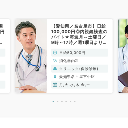
週
【愛知県／名古屋市】日給
万円
100,000円◎内視鏡検査の
バイト★毎週月～土曜日／
常
9時～17時／週1曜日より可
◎半日勤務もご相談くださ
日給50,000円
い♪（消化器内科／非常
勤）
消化器内科
クリニック(保険診療)
愛知県名古屋市中区
月,火,水,木,金,土