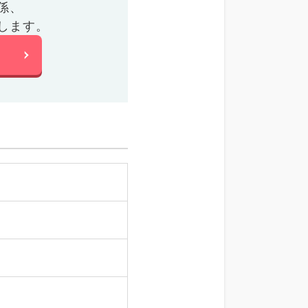
係、
します。