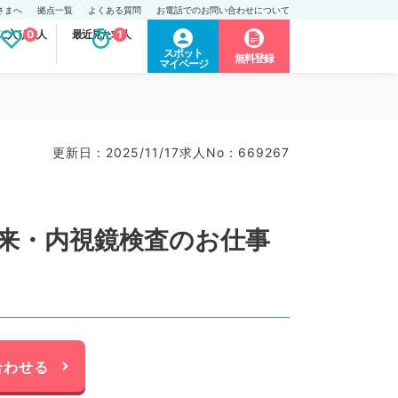
さまへ
拠点一覧
よくある質問
お電話でのお問い合わせについて
に入り求人
0
最近見た求人
1
スポット
無料登録
マイページ
更新日 : 2025/11/17
求人No : 669267
外来・内視鏡検査のお仕事
合わせる