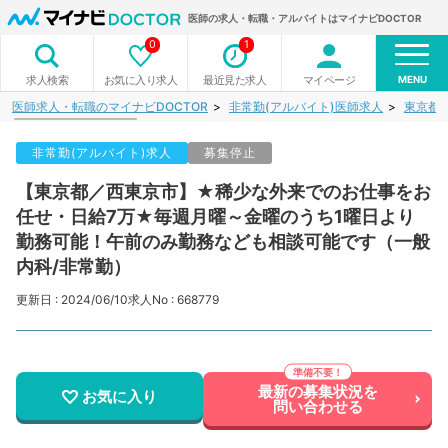
医師の求人・転職・アルバイトはマイナビDOCTOR
0
1
MENU
お気に入り求人
最近見た求人
マイページ
求人検索
医師求人・転職のマイナビDOCTOR
非常勤(アルバイト)医師求人
東京都
非常勤(アルバイト)求人
募集停止
【東京都／西東京市】★稀少な外来でのお仕事をお
任せ・日給7万★毎週月曜～金曜のうち1曜日より
勤務可能！午前のみ勤務なども相談可能です（一般
内科/非常勤）
更新日 : 2024/06/10
求人No : 668779
最新の募集状況を
お気に入り
問い合わせる