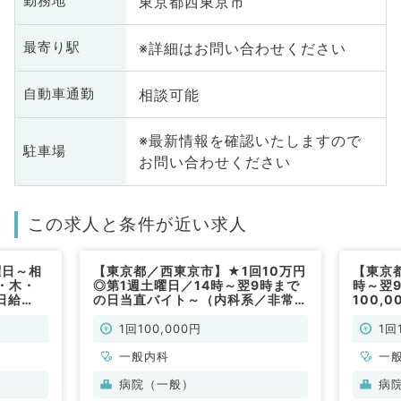
東京都西東京市
勤務地
※詳細はお問い合わせください
最寄り駅
相談可能
自動車通勤
※最新情報を確認いたしますので
駐車場
お問い合わせください
この求人と条件が近い求人
曜日～相
【東京都／西東京市】★1回10万円
【東京都
・木・
◎第1週土曜日／14時～翌9時まで
時～翌
日給
の日当直バイト～（内科系／非常
100,
／訪問診療
勤）
1回100,000円
1回
一般内科
一
病院（一般）
病