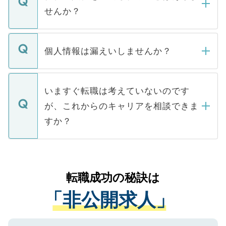
い。
けない「非公開求人」です。非公開求人は
せんか？
下記の理由によって、一般には公開してい
ません。
転職・入職を強要することは一切ありませ
ん。また、仮に応募先から内定をいただい
個人情報は漏えいしませんか？
■応募殺到を避けるため 人気のある医療機
たとしても、ご本人が納得しない限り、内
関を公にしてしまうと、応募が殺到する場
定を承諾する必要はありません。内定先へ
個人情報が漏えいすることはありませんの
合があります。 選考を効率よく行うため
の辞退の連絡はキャリアパートナーが行い
で、ご安心ください。当サイトからの登録
いますぐ転職は考えていないのです
に、医療機関が求める条件に合った人材の
ますので、ご安心ください。
などで収集したご登録者様の個人情報は、
が、これからのキャリアを相談できま
みを人材紹介会社に依頼するケースが増え
ご本人のキャリアアップおよび転職活動の
ています。
すか？
支援を目的に使用いたします。お預かりし
ているすべての個人データはご本人の許可
お気軽にご相談ください。先生専任のキャ
なく、医療機関側に開示したり、第三者に
リアパートナーが将来のご希望などをおう
提供することは一切ありません。また弊社
かがいして、現在の医療機関の状況や紹介
転職成功の秘訣は
は、個人情報の取り扱いについての厳密な
経験をまじえながら、適切なアドバイスを
管理基準を満たした事業者のみに付与され
「非公開求人」
させていただきます。すぐにご転職をされ
る、プライバシーマークを取得済みです。
ない方には、長期的なサポートが可能です
ご登録いただいた個人情報は、SSL（デー
ので、まずはご登録ください。