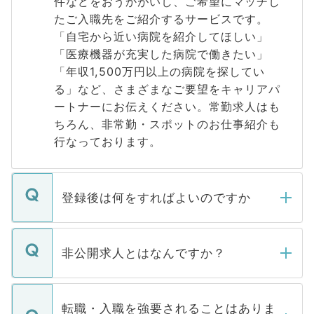
件などをおうかがいし、ご希望にマッチし
たご入職先をご紹介するサービスです。
「自宅から近い病院を紹介してほしい」
「医療機器が充実した病院で働きたい」
「年収1,500万円以上の病院を探してい
る」など、さまざまなご要望をキャリアパ
ートナーにお伝えください。常勤求人はも
ちろん、非常勤・スポットのお仕事紹介も
行なっております。
登録後は何をすればよいのですか
ご登録いただきましたら、弊社担当者がご
登録内容を確認し、その後メールもしくは
非公開求人とはなんですか？
お電話にて次のステップのご案内をいたし
ます。通常、5営業日以内にはご連絡をせて
マイナビDOCTORで取り扱っている求人の
いただきますので、しばらくお待ちくださ
うち約3割は、Webサイトからご覧いただ
転職・入職を強要されることはありま