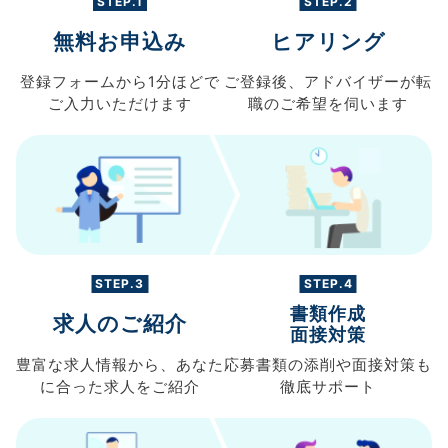
STEP.1
STEP.2
無料お申込み
ヒアリング
登録フォームから
1分ほどで
ご登録後、
アドバイザーが転
ご入力
いただけます
職の
ご希望を伺います
STEP.3
STEP.4
書類作成
求人のご紹介
面接対策
豊富な求人情報から、
あなた
応募書類の
添削や面接対策も
に合った求人を
ご紹介
徹底サポート