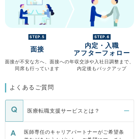
STEP.5
STEP.6
内定・入職
面接
アフターフォロー
面接が不安な方へ、
面接への
年収交渉や
入社日調整まで、
同席も
行っています
内定後もバックアップ
よくあるご質問
医療転職支援サービスとは？
医師専任のキャリアパートナーがご希望条