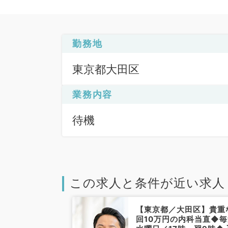
勤務地
東京都大田区
業務内容
待機
この求人と条件が近い求人
大田区】日給9
【東京都／大田区】貴重
4週木曜日・ク
回10万円の内科当直◆毎