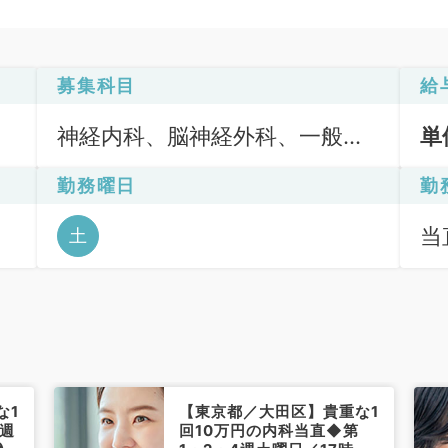
募集科目
給
神経内科、脳神経外科、一般内
単
科、老年内科、外科系全般、一
勤務曜日
勤
般外科、科目不問
当直
土
な1
【東京都／大田区】貴重な1
週
回10万円の内科当直◆第