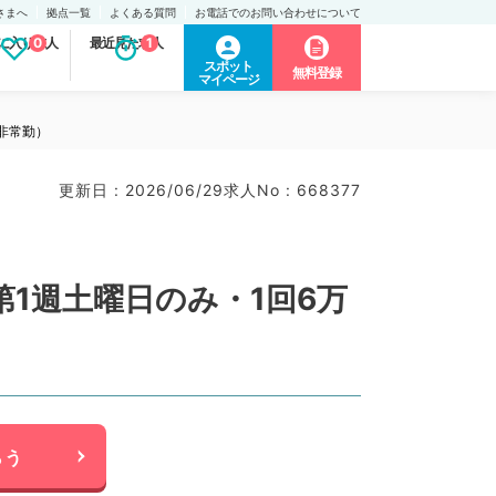
さまへ
拠点一覧
よくある質問
お電話でのお問い合わせについて
に入り求人
0
最近見た求人
1
スポット
無料登録
マイページ
非常勤）
更新日 : 2026/06/29
求人No : 668377
1週土曜日のみ・1回6万
らう