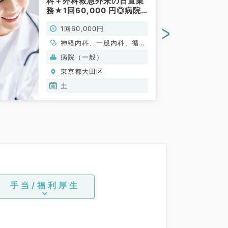
科＋外科救急外来の日直業
務★1回60,000 円◎病院
での病棟管理・救急対応の
>
1回60,000円
お仕事です◆（内科系／非
常勤）
神経内科、一般内科、循環
器内科、呼吸器内科、消化
病院（一般）
器内科、内分泌・代謝内
東京都大田区
科、腎臓内科、老年内科、
血液内科、救急科・ＩＣ
土
Ｕ、膠原病科
手当/福利厚生