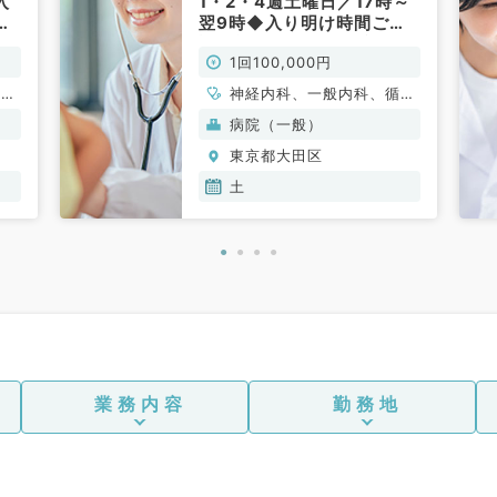
入
1・2・4週土曜日／17時～
救
翌9時◆入り明け時間ご相
い
談可能◎救急外来、病棟管
1回100,000円
理をお願いします！（内科
系／非常勤）
循環
神経内科、一般内科、循環
消化
器内科、呼吸器内科、消化
病院（一般）
内科
器内科、内分泌・代謝内
東京都大田区
科、腎臓内科、老年内科、
血液内科、膠原病科
土
業務内容
勤務地