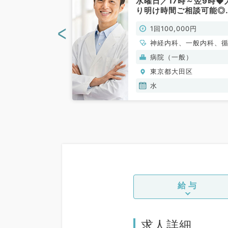
往診バイト～駅
水曜日／17時～翌9時◆
般内科／非常
り明け時間ご相談可能◎
急外来、病棟管理をお願
<
00円
1回100,000円
します！（内科系／非常
勤）
、脳神経外科、一
神経内科、一般内科、
老年内科、外科系
器内科、呼吸器内科、
(保険診療)
病院（一般）
般外科
器内科、内分泌・代謝
田区
東京都大田区
水
給与
求人詳細