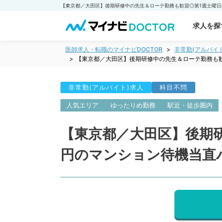
求人を探
医師求人・転職のマイナビDOCTOR
非常勤(アルバイ
【東京都／大田区】後期研修中の先生＆ローテ勤務も歓
非常勤(アルバイト)求人
科目不問
人気エリア
ゆったりめ勤務
駅近・徒歩圏内
【東京都／大田区】後期
円のマンション待機当直