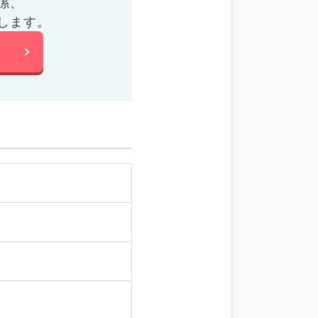
係、
します。