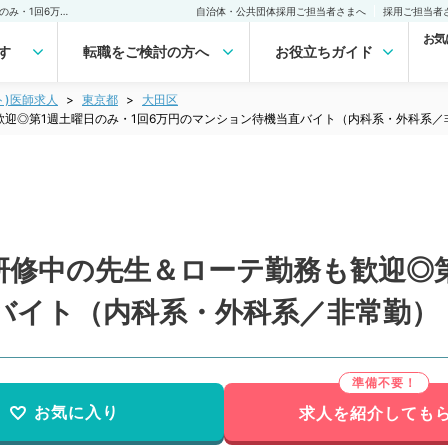
【東京都／大田区】後期研修中の先生＆ローテ勤務も歓迎◎第1週土曜日のみ・1回6万円のマンション待機当直バイト（内科系・外科系／非常勤）非常勤(アルバイト)の求人｜医師の求人・転職・アルバイトは【マイナビDOCTOR】
自治体・公共団体採用ご担当者さまへ
採用ご担当者
お気
す
転職をご検討の方へ
お役立ちガイド
ト)医師求人
東京都
大田区
迎◎第1週土曜日のみ・1回6万円のマンション待機当直バイト（内科系・外科系／
研修中の先生＆ローテ勤務も歓迎◎第
バイト（内科系・外科系／非常勤）
お気に入り
求人を紹介しても