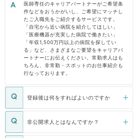
医師専任のキャリアパートナーがご希望条
件などをおうかがいし、ご希望にマッチし
たご入職先をご紹介するサービスです。
「自宅から近い病院を紹介してほしい」
「医療機器が充実した病院で働きたい」
「年収1,500万円以上の病院を探してい
る」など、さまざまなご要望をキャリアパ
ートナーにお伝えください。常勤求人はも
ちろん、非常勤・スポットのお仕事紹介も
行なっております。
登録後は何をすればよいのですか
ご登録いただきましたら、弊社担当者がご
登録内容を確認し、その後メールもしくは
非公開求人とはなんですか？
お電話にて次のステップのご案内をいたし
ます。通常、5営業日以内にはご連絡をせて
マイナビDOCTORで取り扱っている求人の