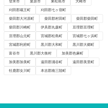
登米市
栗原市
東松島市
大崎市
刈田郡蔵王町
刈田郡七ヶ宿町
柴田郡大河原町
柴田郡村田町
柴田郡柴田町
柴田郡川崎町
伊具郡丸森町
亘理郡亘理町
亘理郡山元町
宮城郡松島町
宮城郡七ヶ浜町
宮城郡利府町
黒川郡大和町
黒川郡大郷町
富谷市
黒川郡大衡村
加美郡色麻町
加美郡加美町
遠田郡涌谷町
遠田郡美里町
牡鹿郡女川町
本吉郡南三陸町