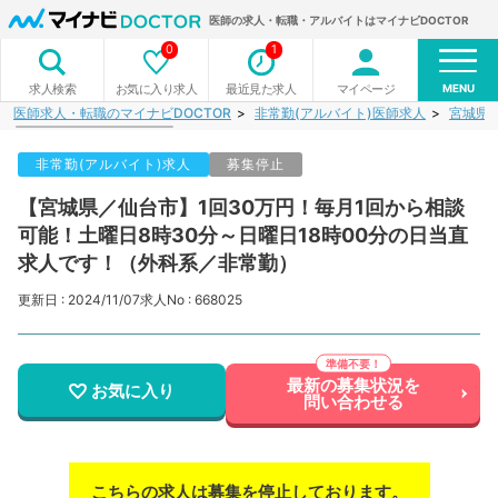
医師の求人・転職・アルバイトはマイナビDOCTOR
0
1
MENU
お気に入り求人
最近見た求人
マイページ
求人検索
医師求人・転職のマイナビDOCTOR
非常勤(アルバイト)医師求人
宮城県
非常勤(アルバイト)求人
募集停止
【宮城県／仙台市】1回30万円！毎月1回から相談
可能！土曜日8時30分～日曜日18時00分の日当直
求人です！（外科系／非常勤）
更新日 : 2024/11/07
求人No : 668025
最新の募集状況を
お気に入り
問い合わせる
こちらの求人は募集を停止しております。