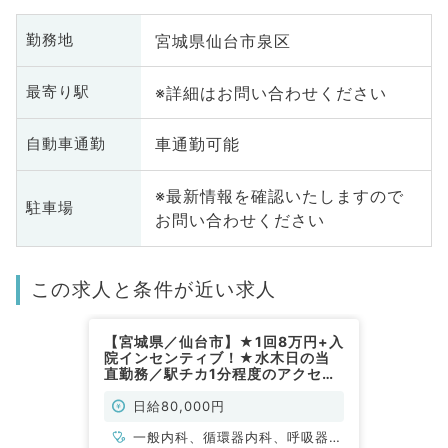
宮城県仙台市泉区
勤務地
※詳細はお問い合わせください
最寄り駅
車通勤可能
自動車通勤
※最新情報を確認いたしますので
駐車場
お問い合わせください
この求人と条件が近い求人
【宮城県／仙台市】★1回8万円+入
院インセンティブ！★水木日の当
直勤務／駅チカ1分程度のアクセス
良し◎常勤医のオンコール体制も整
っている病院です（内科系／非常
日給80,000円
勤）
一般内科、循環器内科、呼吸器内