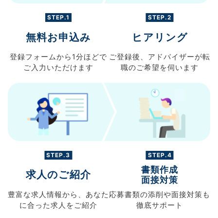
STEP.1
STEP.2
無料お申込み
ヒアリング
登録フォームから
1分ほどで
ご登録後、
アドバイザーが転
ご入力
いただけます
職の
ご希望を伺います
STEP.3
STEP.4
書類作成
求人のご紹介
面接対策
豊富な求人情報から、
あなた
応募書類の
添削や面接対策も
に合った求人を
ご紹介
徹底サポート