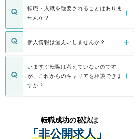
いただきますので、しばらくお待ちくださ
うち約3割は、Webサイトからご覧いただ
転職・入職を強要されることはありま
い。
けない「非公開求人」です。非公開求人は
せんか？
下記の理由によって、一般には公開してい
ません。
転職・入職を強要することは一切ありませ
ん。また、仮に応募先から内定をいただい
個人情報は漏えいしませんか？
■応募殺到を避けるため 人気のある医療機
たとしても、ご本人が納得しない限り、内
関を公にしてしまうと、応募が殺到する場
定を承諾する必要はありません。内定先へ
個人情報が漏えいすることはありませんの
合があります。 選考を効率よく行うため
の辞退の連絡はキャリアパートナーが行い
で、ご安心ください。当サイトからの登録
いますぐ転職は考えていないのです
に、医療機関が求める条件に合った人材の
ますので、ご安心ください。
などで収集したご登録者様の個人情報は、
が、これからのキャリアを相談できま
みを人材紹介会社に依頼するケースが増え
ご本人のキャリアアップおよび転職活動の
ています。
すか？
支援を目的に使用いたします。お預かりし
ているすべての個人データはご本人の許可
お気軽にご相談ください。先生専任のキャ
なく、医療機関側に開示したり、第三者に
リアパートナーが将来のご希望などをおう
提供することは一切ありません。また弊社
かがいして、現在の医療機関の状況や紹介
転職成功の秘訣は
は、個人情報の取り扱いについての厳密な
経験をまじえながら、適切なアドバイスを
管理基準を満たした事業者のみに付与され
「非公開求人」
させていただきます。すぐにご転職をされ
る、プライバシーマークを取得済みです。