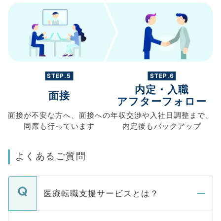
STEP.5
STEP.6
内定・入職
面接
アフターフォロー
面接が不安な方へ、
面接への
年収交渉や
入社日調整まで、
同席も
行っています
内定後もバックアップ
よくあるご質問
医療転職支援サービスとは？