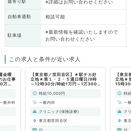
※詳細はお問い合わせください
最寄り駅
相談可能
自動車通勤
※最新情報を確認いたしますので
駐車場
お問い合わせください
この求人と条件が近い求人
週金曜
【東京都／世田谷区】★駅チカ好
【東京
のお仕事
立地★第１・２・５週日曜日/9時
立地★
0万
～12時30分/時給1万円～1万3000
15時3
円◎一般外来業務メイン（内科系／
◎一般
非常勤）
常勤）
時給10,000円
時給
一般外科
一般内科
一
クリニック(保険診療)
ク
東京都世田谷区
東
日
日