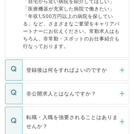
「自宅から近い病院を紹介してほしい」
「医療機器が充実した病院で働きたい」
「年収1,500万円以上の病院を探してい
る」など、さまざまなご要望をキャリアパ
ートナーにお伝えください。常勤求人はも
ちろん、非常勤・スポットのお仕事紹介も
行なっております。
登録後は何をすればよいのですか
ご登録いただきましたら、弊社担当者がご
登録内容を確認し、その後メールもしくは
非公開求人とはなんですか？
お電話にて次のステップのご案内をいたし
ます。通常、5営業日以内にはご連絡をせて
マイナビDOCTORで取り扱っている求人の
いただきますので、しばらくお待ちくださ
うち約3割は、Webサイトからご覧いただ
転職・入職を強要されることはありま
い。
けない「非公開求人」です。非公開求人は
せんか？
下記の理由によって、一般には公開してい