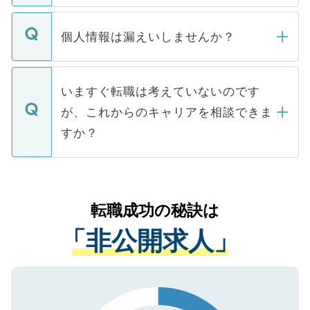
ません。
転職・入職を強要することは一切ありませ
ん。また、仮に応募先から内定をいただい
個人情報は漏えいしませんか？
■応募殺到を避けるため 人気のある医療機
たとしても、ご本人が納得しない限り、内
関を公にしてしまうと、応募が殺到する場
定を承諾する必要はありません。内定先へ
個人情報が漏えいすることはありませんの
合があります。 選考を効率よく行うため
の辞退の連絡はキャリアパートナーが行い
で、ご安心ください。当サイトからの登録
いますぐ転職は考えていないのです
に、医療機関が求める条件に合った人材の
ますので、ご安心ください。
などで収集したご登録者様の個人情報は、
が、これからのキャリアを相談できま
みを人材紹介会社に依頼するケースが増え
ご本人のキャリアアップおよび転職活動の
ています。
すか？
支援を目的に使用いたします。お預かりし
ているすべての個人データはご本人の許可
お気軽にご相談ください。先生専任のキャ
なく、医療機関側に開示したり、第三者に
リアパートナーが将来のご希望などをおう
提供することは一切ありません。また弊社
かがいして、現在の医療機関の状況や紹介
転職成功の秘訣は
は、個人情報の取り扱いについての厳密な
経験をまじえながら、適切なアドバイスを
管理基準を満たした事業者のみに付与され
「非公開求人」
させていただきます。すぐにご転職をされ
る、プライバシーマークを取得済みです。
ない方には、長期的なサポートが可能です
ご登録いただいた個人情報は、SSL（デー
ので、まずはご登録ください。
タ暗号化）によって保護されていますの
で、機密保持に関してもご安心ください。