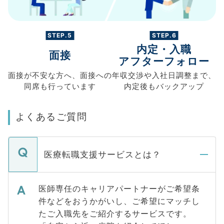
STEP.5
STEP.6
内定・入職
面接
アフターフォロー
面接が不安な方へ、
面接への
年収交渉や
入社日調整まで、
同席も
行っています
内定後もバックアップ
よくあるご質問
医療転職支援サービスとは？
医師専任のキャリアパートナーがご希望条
件などをおうかがいし、ご希望にマッチし
たご入職先をご紹介するサービスです。