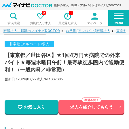
医師の求人・転職・アルバイトはマイナビDOCTOR
0
1
MENU
お気に入り求人
最近見た求人
マイページ
求人検索
医師求人・転職のマイナビDOCTOR
非常勤(アルバイト)医師求人
東京都
非常勤(アルバイト)求人
【東京都／世田谷区】★1回4万円★病院での外来
バイト★毎週木曜日午前！最寄駅徒歩圏内で通勤便
利！（一般内科／非常勤）
更新日 : 2026/07/27
求人No : 667685
お気に入り
求人を紹介してもらう