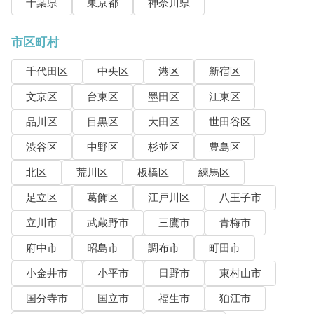
千葉県
東京都
神奈川県
市区町村
千代田区
中央区
港区
新宿区
文京区
台東区
墨田区
江東区
品川区
目黒区
大田区
世田谷区
渋谷区
中野区
杉並区
豊島区
北区
荒川区
板橋区
練馬区
足立区
葛飾区
江戸川区
八王子市
立川市
武蔵野市
三鷹市
青梅市
府中市
昭島市
調布市
町田市
小金井市
小平市
日野市
東村山市
国分寺市
国立市
福生市
狛江市