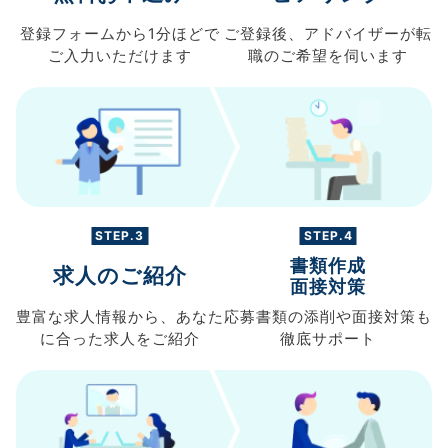
登録フォームから
1分ほどで
ご登録後、
アドバイザーが転
ご入力
いただけます
職の
ご希望を伺います
STEP.3
STEP.4
書類作成
求人のご紹介
面接対策
豊富な求人情報から、
あなた
応募書類の
添削や面接対策も
に合った求人を
ご紹介
徹底サポート