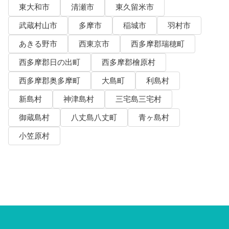
東大和市
清瀬市
東久留米市
武蔵村山市
多摩市
稲城市
羽村市
あきる野市
西東京市
西多摩郡瑞穂町
西多摩郡日の出町
西多摩郡檜原村
西多摩郡奥多摩町
大島町
利島村
新島村
神津島村
三宅島三宅村
御蔵島村
八丈島八丈町
青ヶ島村
小笠原村