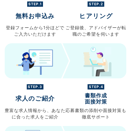
STEP.1
STEP.2
無料お申込み
ヒアリング
登録フォームから
1分ほどで
ご登録後、
アドバイザーが転
ご入力
いただけます
職の
ご希望を伺います
STEP.3
STEP.4
書類作成
求人のご紹介
面接対策
豊富な求人情報から、
あなた
応募書類の
添削や面接対策も
に合った求人を
ご紹介
徹底サポート