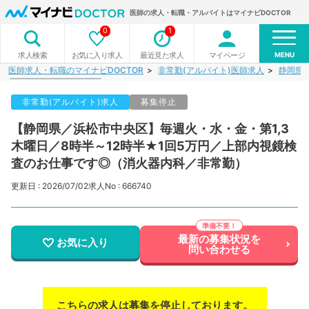
医師の求人・転職・アルバイトはマイナビDOCTOR
0
1
MENU
お気に入り求人
最近見た求人
マイページ
求人検索
医師求人・転職のマイナビDOCTOR
非常勤(アルバイト)医師求人
静岡県
非常勤(アルバイト)求人
募集停止
【静岡県／浜松市中央区】毎週火・水・金・第1,3
木曜日／8時半～12時半★1回5万円／上部内視鏡検
査のお仕事です◎（消火器内科／非常勤）
更新日 : 2026/07/02
求人No : 666740
最新の募集状況を
お気に入り
問い合わせる
こちらの求人は募集を停止しております。