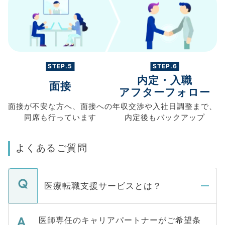
STEP.5
STEP.6
内定・入職
面接
アフターフォロー
面接が不安な方へ、
面接への
年収交渉や
入社日調整まで、
同席も
行っています
内定後もバックアップ
よくあるご質問
医療転職支援サービスとは？
医師専任のキャリアパートナーがご希望条