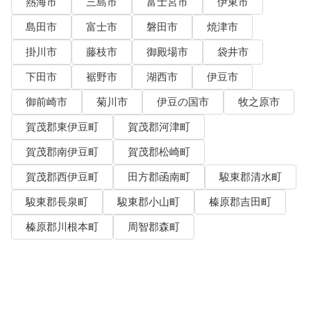
熱海市
三島市
富士宮市
伊東市
島田市
富士市
磐田市
焼津市
掛川市
藤枝市
御殿場市
袋井市
下田市
裾野市
湖西市
伊豆市
御前崎市
菊川市
伊豆の国市
牧之原市
賀茂郡東伊豆町
賀茂郡河津町
賀茂郡南伊豆町
賀茂郡松崎町
賀茂郡西伊豆町
田方郡函南町
駿東郡清水町
駿東郡長泉町
駿東郡小山町
榛原郡吉田町
榛原郡川根本町
周智郡森町