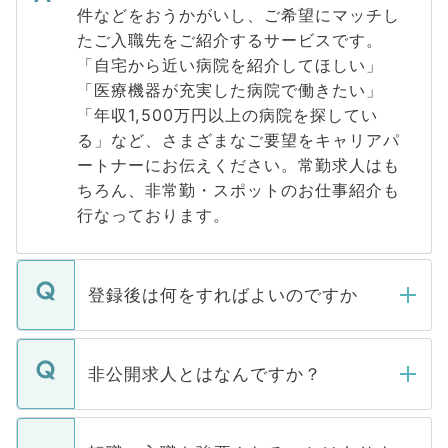
件などをおうかがいし、ご希望にマッチし
たご入職先をご紹介するサービスです。
「自宅から近い病院を紹介してほしい」
「医療機器が充実した病院で働きたい」
「年収1,500万円以上の病院を探してい
る」など、さまざまなご要望をキャリアパ
ートナーにお伝えください。常勤求人はも
ちろん、非常勤・スポットのお仕事紹介も
行なっております。
登録後は何をすればよいのですか
ご登録いただきましたら、弊社担当者がご
登録内容を確認し、その後メールもしくは
非公開求人とはなんですか？
お電話にて次のステップのご案内をいたし
ます。通常、5営業日以内にはご連絡をせて
マイナビDOCTORで取り扱っている求人の
いただきますので、しばらくお待ちくださ