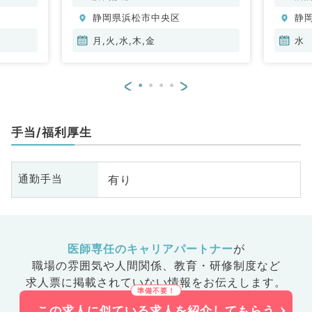
環器内科、呼吸器内科、消化器内
静岡県浜松市中央区
静
科、腎臓内科、老年内科、外科系
全般、一般外科、消化器外科
月,火,水,木,金
水
<
>
手当/福利厚生
有り
通勤手当
医師専任のキャリアパートナー
が
職場の雰囲気や人間関係、
教育・研修制度など
求人票に掲載されていない情報をお伝えします。
この求人に似ている求人を紹介してもらう