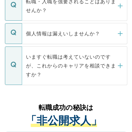
うち約3割は、Webサイトからご覧いただ
転職・入職を強要されることはありま
い。
けない「非公開求人」です。非公開求人は
せんか？
下記の理由によって、一般には公開してい
ません。
転職・入職を強要することは一切ありませ
ん。また、仮に応募先から内定をいただい
個人情報は漏えいしませんか？
■応募殺到を避けるため 人気のある医療機
たとしても、ご本人が納得しない限り、内
関を公にしてしまうと、応募が殺到する場
定を承諾する必要はありません。内定先へ
個人情報が漏えいすることはありませんの
合があります。 選考を効率よく行うため
の辞退の連絡はキャリアパートナーが行い
で、ご安心ください。当サイトからの登録
いますぐ転職は考えていないのです
に、医療機関が求める条件に合った人材の
ますので、ご安心ください。
などで収集したご登録者様の個人情報は、
が、これからのキャリアを相談できま
みを人材紹介会社に依頼するケースが増え
ご本人のキャリアアップおよび転職活動の
ています。
すか？
支援を目的に使用いたします。お預かりし
ているすべての個人データはご本人の許可
お気軽にご相談ください。先生専任のキャ
なく、医療機関側に開示したり、第三者に
リアパートナーが将来のご希望などをおう
提供することは一切ありません。また弊社
かがいして、現在の医療機関の状況や紹介
転職成功の秘訣は
は、個人情報の取り扱いについての厳密な
経験をまじえながら、適切なアドバイスを
管理基準を満たした事業者のみに付与され
「非公開求人」
させていただきます。すぐにご転職をされ
る、プライバシーマークを取得済みです。
ない方には、長期的なサポートが可能です
ご登録いただいた個人情報は、SSL（デー