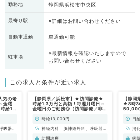
静岡県浜松市中央区
勤務地
※詳細はお問い合わせください
最寄り駅
車通勤可能
自動車通勤
※最新情報を確認いたしますので
駐車場
お問い合わせください
この求人と条件が近い求人
人気の老
【静岡県／浜松市】★訪問診療★
【静岡
～金曜
時給1.3万円と高額！毎週月曜日～
★8時3
時給1
金曜日のご勤務◎（訪問診療／非常
50,0
能～（内
勤）
査のお
常勤)
時給13,000円
日給
呼吸器内
神経内科、脳神経外科、呼吸器外
消
科
科、心臓血管外科、一般内科、循
訪問診療
病