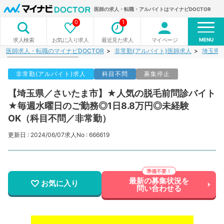
医師の求人・転職・アルバイトはマイナビDOCTOR
0
1
MENU
お気に入り求人
最近見た求人
マイページ
求人検索
医師求人・転職のマイナビDOCTOR
非常勤(アルバイト)医師求人
埼玉県
非常勤(アルバイト)求人
科目不問
募集停止
【埼玉県／さいたま市】★人気の脱毛前問診バイト
★毎週水曜日のご勤務◎1日8.8万円◎未経験
OK（科目不問／非常勤）
更新日 : 2024/06/07
求人No : 666619
最新の募集状況を
お気に入り
問い合わせる