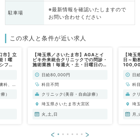
※最新情報を確認いたしますので
駐車場
お問い合わせください
この求人と条件が近い求人
口市】立
【埼玉県／さいたま市】AGAとイ
【埼玉
能！曜
ビキ外来統合クリニックでの問診・
日～勤務
◎シフト
施術業務！毎週火・土・日曜日のご
100,
円（科目
勤務！時給1万円・11:00～20:00
仕事で
の勤務です◎（科目不問／非常勤）
日給80,000円
日給
膚科、一
科目不問
科
般外科、
診療）
クリニック(美容・自由診療）
ク
埼玉県さいたま市大宮区
埼
火,土,日
月,
<
>