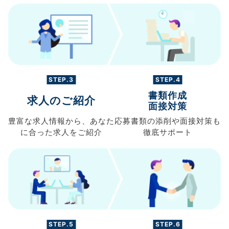
STEP.3
STEP.4
書類作成
求人のご紹介
面接対策
豊富な求人情報から、
あなた
応募書類の
添削や面接対策も
に合った求人を
ご紹介
徹底サポート
STEP.5
STEP.6