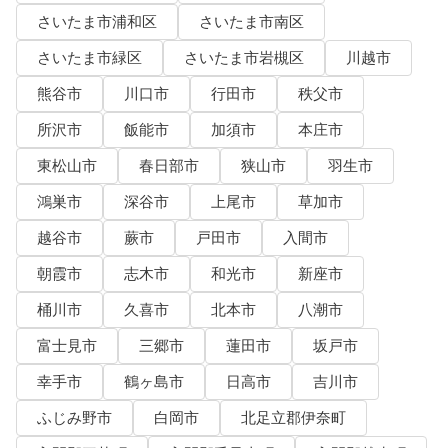
さいたま市浦和区
さいたま市南区
さいたま市緑区
さいたま市岩槻区
川越市
熊谷市
川口市
行田市
秩父市
所沢市
飯能市
加須市
本庄市
東松山市
春日部市
狭山市
羽生市
鴻巣市
深谷市
上尾市
草加市
越谷市
蕨市
戸田市
入間市
朝霞市
志木市
和光市
新座市
桶川市
久喜市
北本市
八潮市
富士見市
三郷市
蓮田市
坂戸市
幸手市
鶴ヶ島市
日高市
吉川市
ふじみ野市
白岡市
北足立郡伊奈町