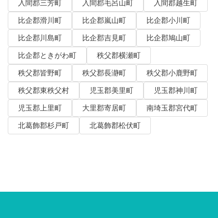
入間郡三芳町
入間郡毛呂山町
入間郡越生町
比企郡滑川町
比企郡嵐山町
比企郡小川町
比企郡川島町
比企郡吉見町
比企郡鳩山町
比企郡ときがわ町
秩父郡横瀬町
秩父郡皆野町
秩父郡長瀞町
秩父郡小鹿野町
秩父郡東秩父村
児玉郡美里町
児玉郡神川町
児玉郡上里町
大里郡寄居町
南埼玉郡宮代町
北葛飾郡杉戸町
北葛飾郡松伏町