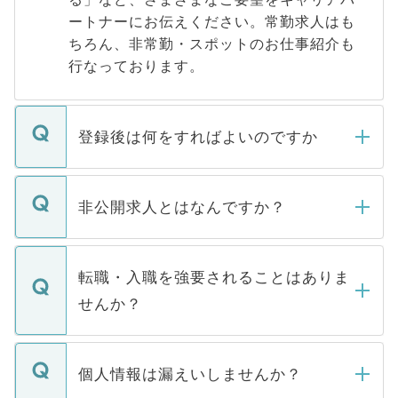
ートナーにお伝えください。常勤求人はも
ちろん、非常勤・スポットのお仕事紹介も
行なっております。
登録後は何をすればよいのですか
ご登録いただきましたら、弊社担当者がご
登録内容を確認し、その後メールもしくは
非公開求人とはなんですか？
お電話にて次のステップのご案内をいたし
ます。通常、5営業日以内にはご連絡をせて
マイナビDOCTORで取り扱っている求人の
いただきますので、しばらくお待ちくださ
うち約3割は、Webサイトからご覧いただ
転職・入職を強要されることはありま
い。
けない「非公開求人」です。非公開求人は
せんか？
下記の理由によって、一般には公開してい
ません。
転職・入職を強要することは一切ありませ
ん。また、仮に応募先から内定をいただい
個人情報は漏えいしませんか？
■応募殺到を避けるため 人気のある医療機
たとしても、ご本人が納得しない限り、内