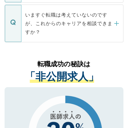
関を公にしてしまうと、応募が殺到する場
定を承諾する必要はありません。内定先へ
個人情報が漏えいすることはありませんの
合があります。 選考を効率よく行うため
の辞退の連絡はキャリアパートナーが行い
で、ご安心ください。当サイトからの登録
いますぐ転職は考えていないのです
に、医療機関が求める条件に合った人材の
ますので、ご安心ください。
などで収集したご登録者様の個人情報は、
が、これからのキャリアを相談できま
みを人材紹介会社に依頼するケースが増え
ご本人のキャリアアップおよび転職活動の
ています。
すか？
支援を目的に使用いたします。お預かりし
ているすべての個人データはご本人の許可
お気軽にご相談ください。先生専任のキャ
なく、医療機関側に開示したり、第三者に
リアパートナーが将来のご希望などをおう
提供することは一切ありません。また弊社
かがいして、現在の医療機関の状況や紹介
転職成功の秘訣は
は、個人情報の取り扱いについての厳密な
経験をまじえながら、適切なアドバイスを
管理基準を満たした事業者のみに付与され
「非公開求人」
させていただきます。すぐにご転職をされ
る、プライバシーマークを取得済みです。
ない方には、長期的なサポートが可能です
ご登録いただいた個人情報は、SSL（デー
ので、まずはご登録ください。
タ暗号化）によって保護されていますの
で、機密保持に関してもご安心ください。