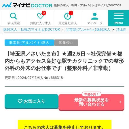
医師の求人・転職・アルバイトはマイナビDOCTOR
0
1
MENU
お気に入り求人
最近見た求人
マイページ
求人検索
医師求人・転職のマイナビDOCTOR
非常勤(アルバイト)医師求人
埼玉県
非常勤(アルバイト)求人
募集停止
【埼玉県／さいたま市】★週2.5日～社保完備★都
内からもアクセス良好な駅チカクリニックでの整形
外科の外来のお仕事です（整形外科／非常勤）
更新日 : 2024/07/17
求人No : 666318
最新の募集状況を
お気に入り
問い合わせる
こちらの求人は募集を停止しております。