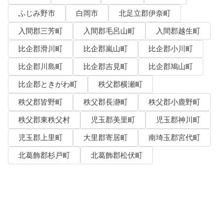
ふじみ野市
白岡市
北足立郡伊奈町
入間郡三芳町
入間郡毛呂山町
入間郡越生町
比企郡滑川町
比企郡嵐山町
比企郡小川町
比企郡川島町
比企郡吉見町
比企郡鳩山町
比企郡ときがわ町
秩父郡横瀬町
秩父郡皆野町
秩父郡長瀞町
秩父郡小鹿野町
秩父郡東秩父村
児玉郡美里町
児玉郡神川町
児玉郡上里町
大里郡寄居町
南埼玉郡宮代町
北葛飾郡杉戸町
北葛飾郡松伏町