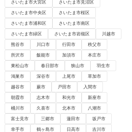
さいたま市大宮区
さいたま市見沼区
さいたま市中央区
さいたま市桜区
さいたま市浦和区
さいたま市南区
さいたま市緑区
さいたま市岩槻区
川越市
熊谷市
川口市
行田市
秩父市
所沢市
飯能市
加須市
本庄市
東松山市
春日部市
狭山市
羽生市
鴻巣市
深谷市
上尾市
草加市
越谷市
蕨市
戸田市
入間市
朝霞市
志木市
和光市
新座市
桶川市
久喜市
北本市
八潮市
富士見市
三郷市
蓮田市
坂戸市
幸手市
鶴ヶ島市
日高市
吉川市