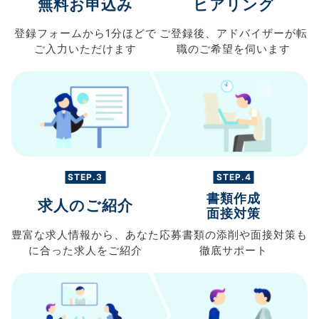
無料お申込み
ヒアリング
登録フォームから
1分ほどで
ご登録後、
アドバイザーが転
ご入力
いただけます
職の
ご希望を伺います
STEP.3
STEP.4
書類作成
求人のご紹介
面接対策
豊富な求人情報から、
あなた
応募書類の
添削や面接対策も
に合った求人を
ご紹介
徹底サポート