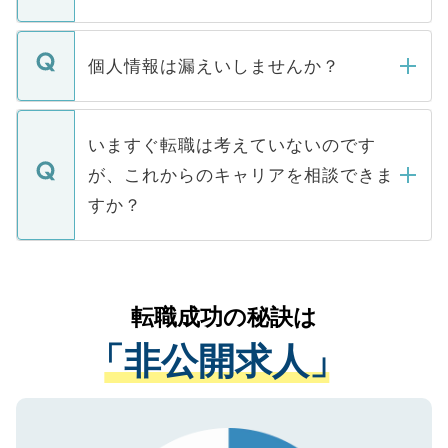
下記の理由によって、一般には公開してい
ません。
転職・入職を強要することは一切ありませ
ん。また、仮に応募先から内定をいただい
個人情報は漏えいしませんか？
■応募殺到を避けるため 人気のある医療機
たとしても、ご本人が納得しない限り、内
関を公にしてしまうと、応募が殺到する場
定を承諾する必要はありません。内定先へ
個人情報が漏えいすることはありませんの
合があります。 選考を効率よく行うため
の辞退の連絡はキャリアパートナーが行い
で、ご安心ください。当サイトからの登録
いますぐ転職は考えていないのです
に、医療機関が求める条件に合った人材の
ますので、ご安心ください。
などで収集したご登録者様の個人情報は、
が、これからのキャリアを相談できま
みを人材紹介会社に依頼するケースが増え
ご本人のキャリアアップおよび転職活動の
ています。
すか？
支援を目的に使用いたします。お預かりし
ているすべての個人データはご本人の許可
お気軽にご相談ください。先生専任のキャ
なく、医療機関側に開示したり、第三者に
リアパートナーが将来のご希望などをおう
提供することは一切ありません。また弊社
かがいして、現在の医療機関の状況や紹介
転職成功の秘訣は
は、個人情報の取り扱いについての厳密な
経験をまじえながら、適切なアドバイスを
管理基準を満たした事業者のみに付与され
「非公開求人」
させていただきます。すぐにご転職をされ
る、プライバシーマークを取得済みです。
ない方には、長期的なサポートが可能です
ご登録いただいた個人情報は、SSL（デー
ので、まずはご登録ください。
タ暗号化）によって保護されていますの
で、機密保持に関してもご安心ください。