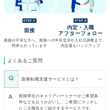
STEP.5
STEP.6
内定・入職
面接
アフターフォロー
面接が不安な方へ、
面接への
年収交渉や
入社日調整まで、
同席も
行っています
内定後もバックアップ
よくあるご質問
医療転職支援サービスとは？
医師専任のキャリアパートナーがご希望条
件などをおうかがいし、ご希望にマッチし
たご入職先をご紹介するサービスです。