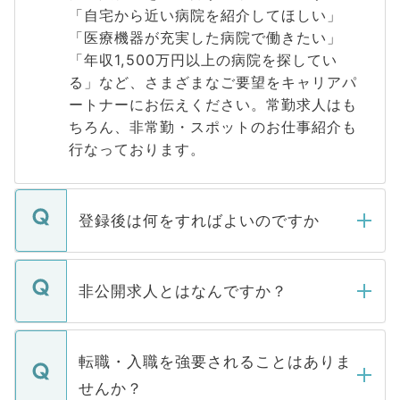
「自宅から近い病院を紹介してほしい」
「医療機器が充実した病院で働きたい」
「年収1,500万円以上の病院を探してい
る」など、さまざまなご要望をキャリアパ
ートナーにお伝えください。常勤求人はも
ちろん、非常勤・スポットのお仕事紹介も
行なっております。
登録後は何をすればよいのですか
ご登録いただきましたら、弊社担当者がご
登録内容を確認し、その後メールもしくは
非公開求人とはなんですか？
お電話にて次のステップのご案内をいたし
ます。通常、5営業日以内にはご連絡をせて
マイナビDOCTORで取り扱っている求人の
いただきますので、しばらくお待ちくださ
うち約3割は、Webサイトからご覧いただ
転職・入職を強要されることはありま
い。
けない「非公開求人」です。非公開求人は
せんか？