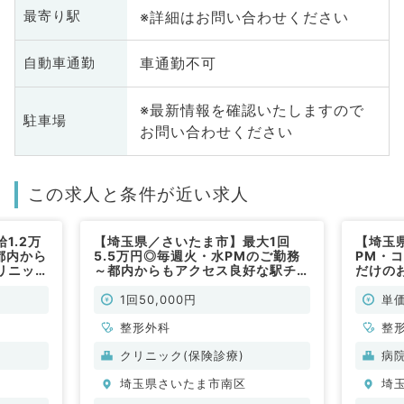
※詳細はお問い合わせください
最寄り駅
車通勤不可
自動車通勤
※最新情報を確認いたしますので
駐車場
お問い合わせください
この求人と条件が近い求人
1.2万
【埼玉県／さいたま市】最大1回
【埼玉
都内から
5.5万円◎毎週火・水PMのご勤務
PM・コ
リニック
～都内からもアクセス良好な駅チカ
だけの
事です
クリニック！2診制の外来求人です
勤）
（整形外科／非常勤）
1回50,000円
単価
整形外科
整
クリニック(保険診療)
病
埼玉県さいたま市南区
埼