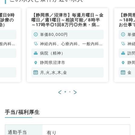
曜日9時
【静岡県／沼津市】毎週月曜日～金
【静岡
問診療の
曜日／週1曜日～相談可能／8時半
～18
勤）
～17時半◎1回8万円◎外来・病棟
お仕事
管理をご担当いただきます（内科系
／非常勤）
単価80,000円
単価
般内科、
神経内科、心療内科、一般内科、
神
、消化器
循環器内科、呼吸器内科、消化器
循
病院（精神）
訪
、腎臓内
内科、内分泌・代謝内科、腎臓内
内
静岡県沼津市
静
、膠原病
科、老年内科、血液内科、膠原病
科
科
科
月,火,水,木,金
金
<
>
手当/福利厚生
有り
通勤手当