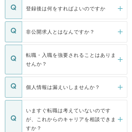
登録後は何をすればよいのですか
ご登録いただきましたら、弊社担当者がご
登録内容を確認し、その後メールもしくは
非公開求人とはなんですか？
お電話にて次のステップのご案内をいたし
ます。通常、5営業日以内にはご連絡をせて
マイナビDOCTORで取り扱っている求人の
いただきますので、しばらくお待ちくださ
うち約3割は、Webサイトからご覧いただ
転職・入職を強要されることはありま
い。
けない「非公開求人」です。非公開求人は
せんか？
下記の理由によって、一般には公開してい
ません。
転職・入職を強要することは一切ありませ
ん。また、仮に応募先から内定をいただい
個人情報は漏えいしませんか？
■応募殺到を避けるため 人気のある医療機
たとしても、ご本人が納得しない限り、内
関を公にしてしまうと、応募が殺到する場
定を承諾する必要はありません。内定先へ
個人情報が漏えいすることはありませんの
合があります。 選考を効率よく行うため
の辞退の連絡はキャリアパートナーが行い
で、ご安心ください。当サイトからの登録
いますぐ転職は考えていないのです
に、医療機関が求める条件に合った人材の
ますので、ご安心ください。
などで収集したご登録者様の個人情報は、
が、これからのキャリアを相談できま
みを人材紹介会社に依頼するケースが増え
ご本人のキャリアアップおよび転職活動の
ています。
すか？
支援を目的に使用いたします。お預かりし