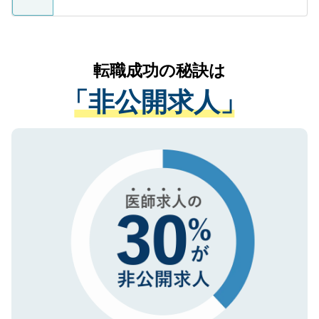
ているすべての個人データはご本人の許可
お気軽にご相談ください。先生専任のキャ
なく、医療機関側に開示したり、第三者に
リアパートナーが将来のご希望などをおう
提供することは一切ありません。また弊社
かがいして、現在の医療機関の状況や紹介
転職成功の秘訣は
は、個人情報の取り扱いについての厳密な
経験をまじえながら、適切なアドバイスを
管理基準を満たした事業者のみに付与され
「非公開求人」
させていただきます。すぐにご転職をされ
る、プライバシーマークを取得済みです。
ない方には、長期的なサポートが可能です
ご登録いただいた個人情報は、SSL（デー
ので、まずはご登録ください。
タ暗号化）によって保護されていますの
で、機密保持に関してもご安心ください。