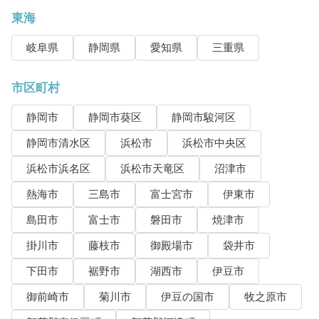
東海
岐阜県
静岡県
愛知県
三重県
市区町村
静岡市
静岡市葵区
静岡市駿河区
静岡市清水区
浜松市
浜松市中央区
浜松市浜名区
浜松市天竜区
沼津市
熱海市
三島市
富士宮市
伊東市
島田市
富士市
磐田市
焼津市
掛川市
藤枝市
御殿場市
袋井市
下田市
裾野市
湖西市
伊豆市
御前崎市
菊川市
伊豆の国市
牧之原市