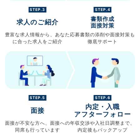
STEP.3
STEP.4
書類作成
求人のご紹介
面接対策
豊富な求人情報から、
あなた
応募書類の
添削や面接対策も
に合った求人を
ご紹介
徹底サポート
STEP.5
STEP.6
内定・入職
面接
アフターフォロー
面接が不安な方へ、
面接への
年収交渉や
入社日調整まで、
同席も
行っています
内定後もバックアップ