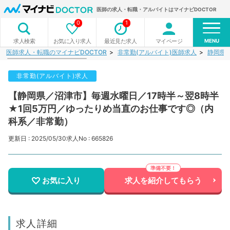
医師の求人・転職・アルバイトはマイナビDOCTOR
0
1
MENU
お気に入り求人
最近見た求人
マイページ
求人検索
医師求人・転職のマイナビDOCTOR
非常勤(アルバイト)医師求人
静岡県
非常勤(アルバイト)求人
【静岡県／沼津市】毎週水曜日／17時半～翌8時半
★1回5万円／ゆったりめ当直のお仕事です◎（内
科系／非常勤）
更新日 : 2025/05/30
求人No : 665826
お気に入り
求人を紹介してもらう
求人詳細