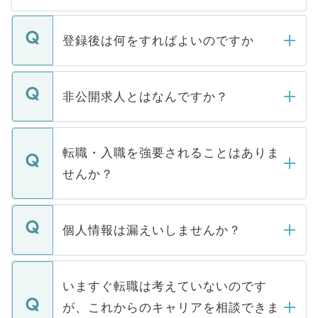
登録後は何をすればよいのですか
ご登録いただきましたら、弊社担当者がご
登録内容を確認し、その後メールもしくは
非公開求人とはなんですか？
お電話にて次のステップのご案内をいたし
ます。通常、5営業日以内にはご連絡をせて
マイナビDOCTORで取り扱っている求人の
いただきますので、しばらくお待ちくださ
うち約3割は、Webサイトからご覧いただ
転職・入職を強要されることはありま
い。
けない「非公開求人」です。非公開求人は
せんか？
下記の理由によって、一般には公開してい
ません。
転職・入職を強要することは一切ありませ
ん。また、仮に応募先から内定をいただい
個人情報は漏えいしませんか？
■応募殺到を避けるため 人気のある医療機
たとしても、ご本人が納得しない限り、内
関を公にしてしまうと、応募が殺到する場
定を承諾する必要はありません。内定先へ
個人情報が漏えいすることはありませんの
合があります。 選考を効率よく行うため
の辞退の連絡はキャリアパートナーが行い
で、ご安心ください。当サイトからの登録
いますぐ転職は考えていないのです
に、医療機関が求める条件に合った人材の
ますので、ご安心ください。
などで収集したご登録者様の個人情報は、
が、これからのキャリアを相談できま
みを人材紹介会社に依頼するケースが増え