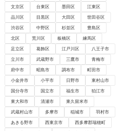
文京区
台東区
墨田区
江東区
品川区
目黒区
大田区
世田谷区
渋谷区
中野区
杉並区
豊島区
北区
荒川区
板橋区
練馬区
足立区
葛飾区
江戸川区
八王子市
立川市
武蔵野市
三鷹市
青梅市
府中市
昭島市
調布市
町田市
小金井市
小平市
日野市
東村山市
国分寺市
国立市
福生市
狛江市
東大和市
清瀬市
東久留米市
武蔵村山市
多摩市
稲城市
羽村市
あきる野市
西東京市
西多摩郡瑞穂町