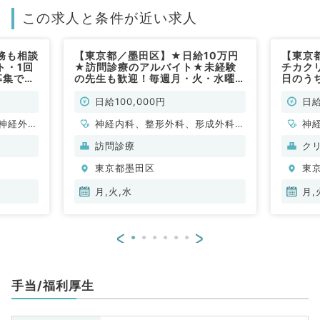
この求人と条件が近い求人
務も相談
【東京都／墨田区】★日給10万円
【東京
ト・1回
★訪問診療のアルバイト★未経験
チカク
募集です
の先生も歓迎！毎週月・火・水曜日
日のう
／週1日～曜日応相談◎駅チカのク
曜勤務
リニック♪（内科系,外科系／非常
非常勤
日給100,000円
日給
勤）
神経外
神経内科、整形外科、形成外科、
神
管外科、
脳神経外科、呼吸器外科、心臓血
科
訪問診療
ク
呼吸器内
管外科、一般内科、循環器内科、
化
東京都墨田区
東
・代謝内
呼吸器内科、消化器内科、内分
臓
、血液内
泌・代謝内科、腎臓内科、老年内
科
月,火,水
月,
科、消化
科、血液内科、外科系全般、一般
外科、消化器外科、乳腺外科、膠
<
>
原病科
手当/福利厚生