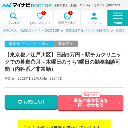
医師の求人・転職・アルバイトはマイナビDOCTOR
0
1
MENU
お気に入り求人
最近見た求人
マイページ
求人検索
医師求人・転職のマイナビDOCTOR
非常勤(アルバイト)医師求人
東京都
非常勤(アルバイト)求人
募集停止
【東京都／江戸川区】日給9万円・駅チカクリニッ
クでの募集◎月～木曜日のうち1曜日の勤務相談可
能（内科系／非常勤）
更新日 : 2025/11/25
求人No : 665475
最新の募集状況を
お気に入り
問い合わせる
こちらの求人は募集を停止しております。