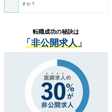
ご本人のキャリアアップおよび転職活動の
ています。
すか？
支援を目的に使用いたします。お預かりし
ているすべての個人データはご本人の許可
お気軽にご相談ください。先生専任のキャ
なく、医療機関側に開示したり、第三者に
リアパートナーが将来のご希望などをおう
提供することは一切ありません。また弊社
かがいして、現在の医療機関の状況や紹介
転職成功の秘訣は
は、個人情報の取り扱いについての厳密な
経験をまじえながら、適切なアドバイスを
管理基準を満たした事業者のみに付与され
「非公開求人」
させていただきます。すぐにご転職をされ
る、プライバシーマークを取得済みです。
ない方には、長期的なサポートが可能です
ご登録いただいた個人情報は、SSL（デー
ので、まずはご登録ください。
タ暗号化）によって保護されていますの
で、機密保持に関してもご安心ください。