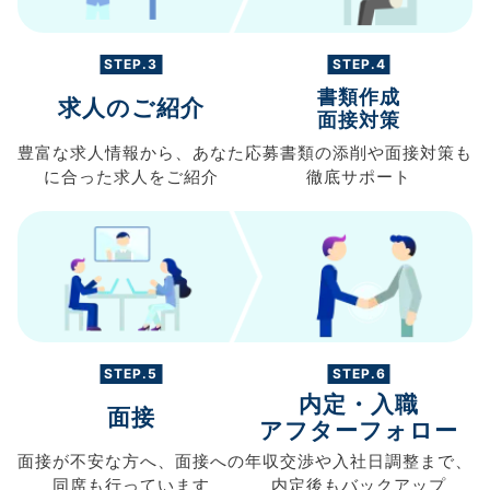
STEP.3
STEP.4
書類作成
求人のご紹介
面接対策
豊富な求人情報から、
あなた
応募書類の
添削や面接対策も
に合った求人を
ご紹介
徹底サポート
STEP.5
STEP.6
内定・入職
面接
アフターフォロー
面接が不安な方へ、
面接への
年収交渉や
入社日調整まで、
同席も
行っています
内定後もバックアップ