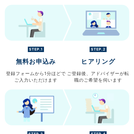
STEP.1
STEP.2
無料お申込み
ヒアリング
登録フォームから
1分ほどで
ご登録後、
アドバイザーが転
ご入力
いただけます
職の
ご希望を伺います
STEP.3
STEP.4