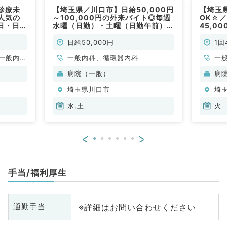
診療未
【埼玉県／川口市】日給50,000円
【埼玉
人気の
～100,000円の外来バイト◎毎週
OK☆
日・日給
水曜（日勤）・土曜（日勤午前）勤
45,0
系／非常
務◇マイカー通勤可（一般内科・
非常勤
循環器内科／非常勤）
日給50,000円
1回
一般内
一般内科、循環器内科
一
内科、消
病院（一般）
病
内科、腎
埼玉県川口市
埼
系全般、
水,土
火
<
>
手当/福利厚生
※詳細はお問い合わせください
通勤手当