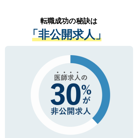
お気軽にご相談ください。先生専任のキャ
なく、医療機関側に開示したり、第三者に
リアパートナーが将来のご希望などをおう
提供することは一切ありません。また弊社
かがいして、現在の医療機関の状況や紹介
転職成功の秘訣は
は、個人情報の取り扱いについての厳密な
経験をまじえながら、適切なアドバイスを
管理基準を満たした事業者のみに付与され
「非公開求人」
させていただきます。すぐにご転職をされ
る、プライバシーマークを取得済みです。
ない方には、長期的なサポートが可能です
ご登録いただいた個人情報は、SSL（デー
ので、まずはご登録ください。
タ暗号化）によって保護されていますの
で、機密保持に関してもご安心ください。