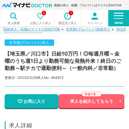
医師の求人・転職・アルバイトはマイナビDOCTOR
0
1
MENU
お気に入り求人
最近見た求人
マイページ
求人検索
医師求人・転職のマイナビDOCTOR
非常勤(アルバイト)医師求人
埼玉県
非常勤(アルバイト)求人
【埼玉県／川口市】日給10万円！◎毎週月曜～金
曜のうち週1日より勤務可能な発熱外来！終日のご
勤務～駅チカで通勤便利～（一般内科／非常勤）
更新日 : 2023/03/29
求人No : 664872
お気に入り
求人を紹介してもらう
求人詳細