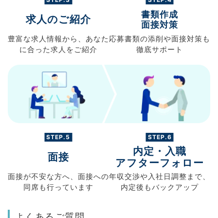
書類作成
求人のご紹介
面接対策
豊富な求人情報から、
あなた
応募書類の
添削や面接対策も
に合った求人を
ご紹介
徹底サポート
STEP.5
STEP.6
内定・入職
面接
アフターフォロー
面接が不安な方へ、
面接への
年収交渉や
入社日調整まで、
同席も
行っています
内定後もバックアップ
よくあるご質問