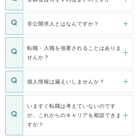
ご登録いただきましたら、弊社担当者がご
登録内容を確認し、その後メールもしくは
非公開求人とはなんですか？
お電話にて次のステップのご案内をいたし
ます。通常、5営業日以内にはご連絡をせて
マイナビDOCTORで取り扱っている求人の
いただきますので、しばらくお待ちくださ
うち約3割は、Webサイトからご覧いただ
転職・入職を強要されることはありま
い。
けない「非公開求人」です。非公開求人は
せんか？
下記の理由によって、一般には公開してい
ません。
転職・入職を強要することは一切ありませ
ん。また、仮に応募先から内定をいただい
個人情報は漏えいしませんか？
■応募殺到を避けるため 人気のある医療機
たとしても、ご本人が納得しない限り、内
関を公にしてしまうと、応募が殺到する場
定を承諾する必要はありません。内定先へ
個人情報が漏えいすることはありませんの
合があります。 選考を効率よく行うため
の辞退の連絡はキャリアパートナーが行い
で、ご安心ください。当サイトからの登録
いますぐ転職は考えていないのです
に、医療機関が求める条件に合った人材の
ますので、ご安心ください。
などで収集したご登録者様の個人情報は、
が、これからのキャリアを相談できま
みを人材紹介会社に依頼するケースが増え
ご本人のキャリアアップおよび転職活動の
ています。
すか？
支援を目的に使用いたします。お預かりし
ているすべての個人データはご本人の許可