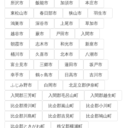
所沢市
飯能市
加須市
本庄市
東松山市
春日部市
狭山市
羽生市
鴻巣市
深谷市
上尾市
草加市
越谷市
蕨市
戸田市
入間市
朝霞市
志木市
和光市
新座市
桶川市
久喜市
北本市
八潮市
富士見市
三郷市
蓮田市
坂戸市
幸手市
鶴ヶ島市
日高市
吉川市
ふじみ野市
白岡市
北足立郡伊奈町
入間郡三芳町
入間郡毛呂山町
入間郡越生町
比企郡滑川町
比企郡嵐山町
比企郡小川町
比企郡川島町
比企郡吉見町
比企郡鳩山町
比企郡ときがわ町
秩父郡横瀬町