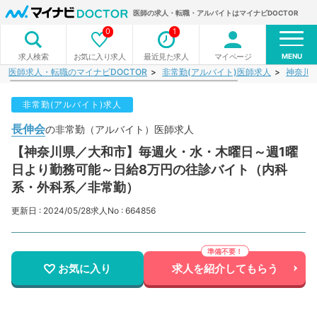
医師の求人・転職・アルバイトはマイナビDOCTOR
0
1
MENU
お気に入り求人
最近見た求人
マイページ
求人検索
医師求人・転職のマイナビDOCTOR
非常勤(アルバイト)医師求人
神奈川
非常勤(アルバイト)求人
長伸会
の非常勤（アルバイト）医師求人
【神奈川県／大和市】毎週火・水・木曜日～週1曜
日より勤務可能～日給8万円の往診バイト（内科
系・外科系／非常勤）
更新日 : 2024/05/28
求人No : 664856
お気に入り
求人を紹介してもらう