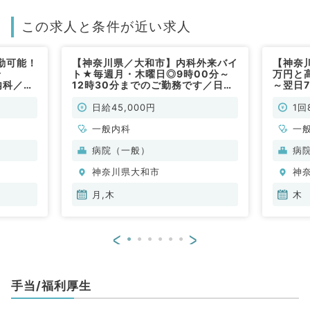
この求人と条件が近い求人
勤可能！
【神奈川県／大和市】内科外来バイ
【神奈川
給
ト★毎週月・木曜日◎9時00分～
万円と高
内科／非
12時30分までのご勤務です／日給
～翌日
4.5万円◎通勤便利な病院でのご勤
救急対
務です（一般内科／非常勤）
徒歩2
日給45,000円
1回
◇（外
一般内科
一
病院（一般）
病
神奈川県大和市
神
月,木
木
<
>
手当/福利厚生