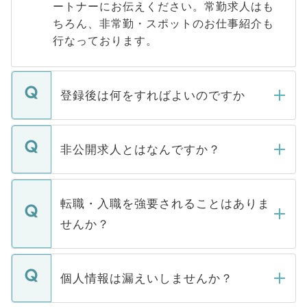
ートナーにお伝えください。常勤求人はも
ちろん、非常勤・スポットのお仕事紹介も
行なっております。
登録後は何をすればよいのですか
ご登録いただきましたら、弊社担当者がご
登録内容を確認し、その後メールもしくは
非公開求人とはなんですか？
お電話にて次のステップのご案内をいたし
ます。通常、5営業日以内にはご連絡をせて
マイナビDOCTORで取り扱っている求人の
いただきますので、しばらくお待ちくださ
うち約3割は、Webサイトからご覧いただ
転職・入職を強要されることはありま
い。
けない「非公開求人」です。非公開求人は
せんか？
下記の理由によって、一般には公開してい
ません。
転職・入職を強要することは一切ありませ
ん。また、仮に応募先から内定をいただい
個人情報は漏えいしませんか？
■応募殺到を避けるため 人気のある医療機
たとしても、ご本人が納得しない限り、内
関を公にしてしまうと、応募が殺到する場