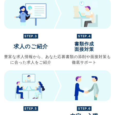
STEP.3
STEP.4
書類作成
求人のご紹介
面接対策
豊富な求人情報から、
あなた
応募書類の
添削や面接対策も
に合った求人を
ご紹介
徹底サポート
STEP.5
STEP.6