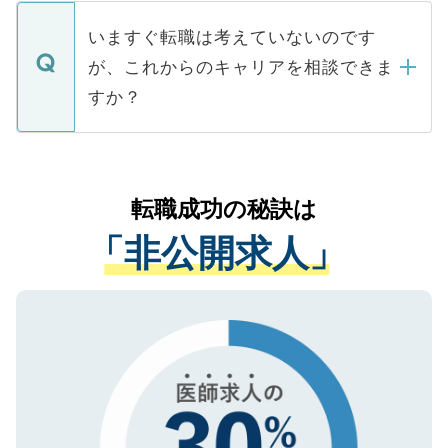
定を承諾する必要はありません。内定先へ
個人情報が漏えいすることはありませんの
合があります。 選考を効率よく行うため
の辞退の連絡はキャリアパートナーが行い
で、ご安心ください。当サイトからの登録
いますぐ転職は考えていないのです
に、医療機関が求める条件に合った人材の
ますので、ご安心ください。
などで収集したご登録者様の個人情報は、
が、これからのキャリアを相談できま
みを人材紹介会社に依頼するケースが増え
ご本人のキャリアアップおよび転職活動の
ています。
すか？
支援を目的に使用いたします。お預かりし
ているすべての個人データはご本人の許可
お気軽にご相談ください。先生専任のキャ
なく、医療機関側に開示したり、第三者に
リアパートナーが将来のご希望などをおう
提供することは一切ありません。また弊社
かがいして、現在の医療機関の状況や紹介
転職成功の秘訣は
は、個人情報の取り扱いについての厳密な
経験をまじえながら、適切なアドバイスを
管理基準を満たした事業者のみに付与され
「非公開求人」
させていただきます。すぐにご転職をされ
る、プライバシーマークを取得済みです。
ない方には、長期的なサポートが可能です
ご登録いただいた個人情報は、SSL（デー
ので、まずはご登録ください。
タ暗号化）によって保護されていますの
で、機密保持に関してもご安心ください。