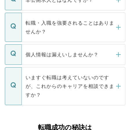
非公開求人とはなんですか？
お電話にて次のステップのご案内をいたし
ます。通常、5営業日以内にはご連絡をせて
マイナビDOCTORで取り扱っている求人の
いただきますので、しばらくお待ちくださ
うち約3割は、Webサイトからご覧いただ
転職・入職を強要されることはありま
い。
けない「非公開求人」です。非公開求人は
せんか？
下記の理由によって、一般には公開してい
ません。
転職・入職を強要することは一切ありませ
ん。また、仮に応募先から内定をいただい
個人情報は漏えいしませんか？
■応募殺到を避けるため 人気のある医療機
たとしても、ご本人が納得しない限り、内
関を公にしてしまうと、応募が殺到する場
定を承諾する必要はありません。内定先へ
個人情報が漏えいすることはありませんの
合があります。 選考を効率よく行うため
の辞退の連絡はキャリアパートナーが行い
で、ご安心ください。当サイトからの登録
いますぐ転職は考えていないのです
に、医療機関が求める条件に合った人材の
ますので、ご安心ください。
などで収集したご登録者様の個人情報は、
が、これからのキャリアを相談できま
みを人材紹介会社に依頼するケースが増え
ご本人のキャリアアップおよび転職活動の
ています。
すか？
支援を目的に使用いたします。お預かりし
ているすべての個人データはご本人の許可
お気軽にご相談ください。先生専任のキャ
なく、医療機関側に開示したり、第三者に
リアパートナーが将来のご希望などをおう
提供することは一切ありません。また弊社
かがいして、現在の医療機関の状況や紹介
転職成功の秘訣は
は、個人情報の取り扱いについての厳密な