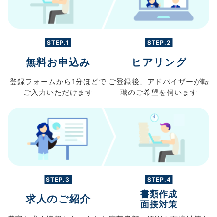
STEP.1
STEP.2
無料お申込み
ヒアリング
登録フォームから
1分ほどで
ご登録後、
アドバイザーが転
ご入力
いただけます
職の
ご希望を伺います
STEP.3
STEP.4
書類作成
求人のご紹介
面接対策