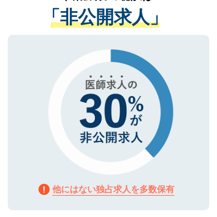
経験をまじえながら、適切なアドバイスを
管理基準を満たした事業者のみに付与され
「非公開求人」
させていただきます。すぐにご転職をされ
る、プライバシーマークを取得済みです。
ない方には、長期的なサポートが可能です
ご登録いただいた個人情報は、SSL（デー
ので、まずはご登録ください。
タ暗号化）によって保護されていますの
で、機密保持に関してもご安心ください。
他にはない独占求人を多数保有