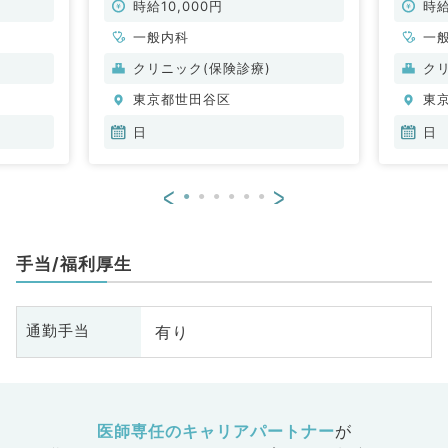
非常勤）
常勤）
時給10,000円
時給
一般内科
一
クリニック(保険診療)
ク
東京都世田谷区
東
日
日
<
>
手当/福利厚生
有り
通勤手当
医師専任のキャリアパートナー
が