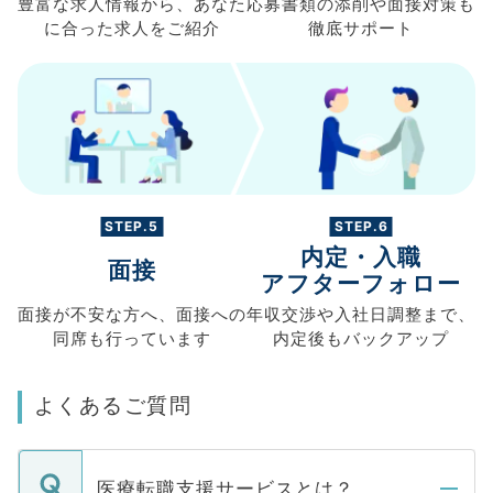
豊富な求人情報から、
あなた
応募書類の
添削や面接対策も
に合った求人を
ご紹介
徹底サポート
STEP.5
STEP.6
内定・入職
面接
アフターフォロー
面接が不安な方へ、
面接への
年収交渉や
入社日調整まで、
同席も
行っています
内定後もバックアップ
よくあるご質問
医療転職支援サービスとは？