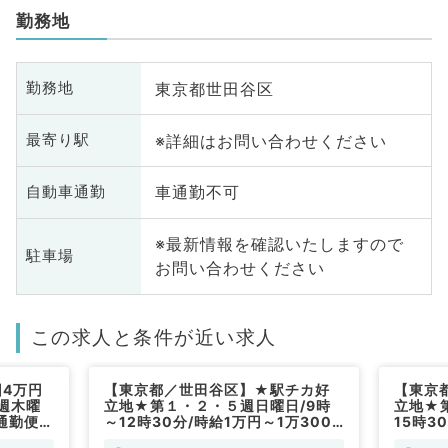
勤務地
東京都世田谷区
勤務地
※詳細はお問い合わせください
最寄り駅
車通勤不可
自動車通勤
※最新情報を確認いたしますので
駐車場
お問い合わせください
この求人と条件が近い求人
回4万円
【東京都／世田谷区】★駅チカ好
【東京
週木曜
立地★第１・２・５週日曜日/9時
立地★
通勤便
～12時30分/時給1万円～1万3000
15時3
円◎一般外来業務メイン（内科系／
◎一般