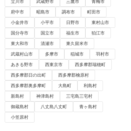
立川市
武蔵野市
三鷹市
青梅市
府中市
昭島市
調布市
町田市
小金井市
小平市
日野市
東村山市
国分寺市
国立市
福生市
狛江市
東大和市
清瀬市
東久留米市
武蔵村山市
多摩市
稲城市
羽村市
あきる野市
西東京市
西多摩郡瑞穂町
西多摩郡日の出町
西多摩郡檜原村
西多摩郡奥多摩町
大島町
利島村
新島村
神津島村
三宅島三宅村
御蔵島村
八丈島八丈町
青ヶ島村
小笠原村