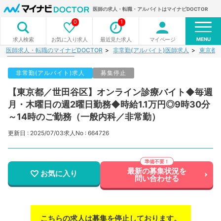
医師の求人・転職・アルバイトはマイナビDOCTOR
0
1
MENU
お気に入り求人
最近見た求人
マイページ
求人検索
医師求人・転職のマイナビDOCTOR
非常勤(アルバイト)医師求人
東京都
非常勤(アルバイト)求人
募集停止
【東京都／世田谷区】オンライン診療バイト◆毎週
月・木曜日の週2曜日勤務◆時給1.1万円◎9時30分
～14時のご勤務（一般内科／非常勤）
更新日 : 2025/07/03
求人No : 664726
最新の募集状況を
お気に入り
問い合わせる
こちらの求人は募集を停止しております。