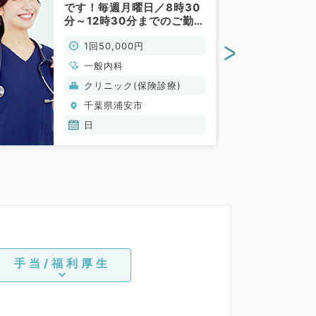
です！毎週月曜日／8時30
分～12時30分までのご勤
務！2診制で安心してご勤
>
1回50,000円
務いただけます！（一般内
科／非常勤）
一般内科
クリニック(保険診療)
千葉県浦安市
日
手当/福利厚生