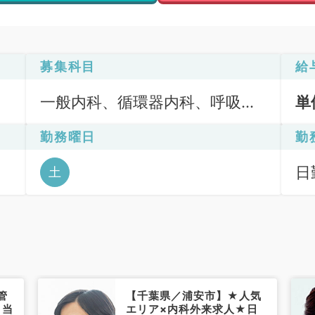
募集科目
給
一般内科、循環器内科、呼吸器
単
内科、消化器内科、内分泌・代
勤務曜日
勤
謝内科、腎臓内科
ッ
日
土
管
【千葉県／浦安市】★人気
日当
エリア×内科外来求人★日