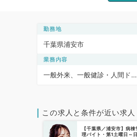
勤務地
千葉県浦安市
業務内容
一般外来、一般健診・人間ド
ク
この求人と条件が近い求人
浦安市】宿日直
【千葉県／浦安市】病棟
週月曜日／18
理バイト・第1土曜日～