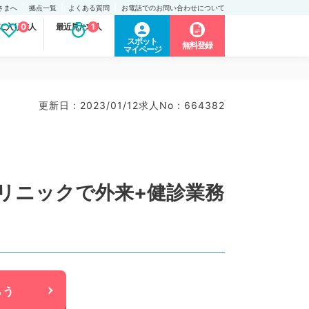
さまへ
拠点一覧
よくある質問
お電話でのお問い合わせについて
に入り求人
0
最近見た求人
1
スポット
無料登録
マイページ
更新日 : 2023/01/12
求人No : 664382
リニックで外来+健診業務
らう