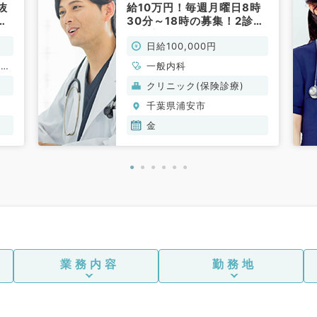
抜
給10万円！毎週月曜日8時
科
30分～18時の募集！2診制
で安心してご勤務いただけ
日給100,000円
ます！（一般内科／非常
勤）
、一
一般内科
クリニック(保険診療)
千葉県浦安市
金
業務内容
勤務地