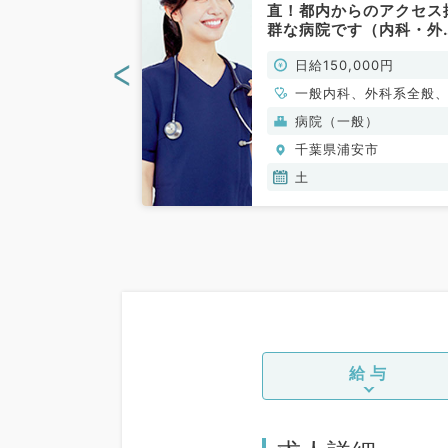
時30分明けの
直！都内からのアクセス
回42,000円
群な病院です（内科・外
ティブあり！安
／非常勤）
<
00円
日給150,000円
務いただけるグ
です（一般内科
一般内科、外科系全般
般外科
養）
病院（一般）
安市
千葉県浦安市
土
給与