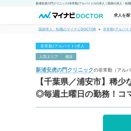
求人を探
医師求人・転職のマイナビDOCTOR
非常勤(アルバイ
非常勤(アルバイト)求人
人気エリア
健診
新浦安虎の門クリニック
の非常勤（アルバ
【千葉県／浦安市】稀少
◎毎週土曜日の勤務！コマ