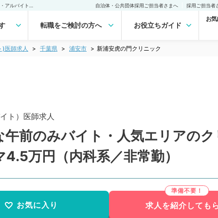
新浦安虎の門クリニック(非常勤(アルバイト))の求人｜医師の求人・転職・アルバイトは【マイナビDOCTOR】
自治体・公共団体採用ご担当者さまへ
採用ご担当者
お気
す
転職をご検討の方へ
お役立ちガイド
ト)医師求人
千葉県
浦安市
新浦安虎の門クリニック
イト）医師求人
な午前のみバイト・人気エリアのク
4.5万円（内科系／非常勤）
お気に入り
求人を紹介しても