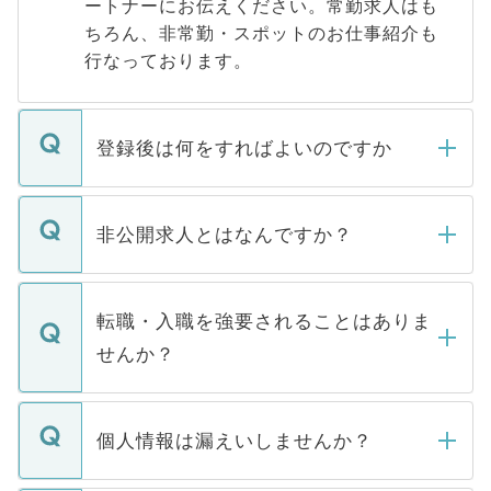
ートナーにお伝えください。常勤求人はも
ちろん、非常勤・スポットのお仕事紹介も
行なっております。
登録後は何をすればよいのですか
ご登録いただきましたら、弊社担当者がご
登録内容を確認し、その後メールもしくは
非公開求人とはなんですか？
お電話にて次のステップのご案内をいたし
ます。通常、5営業日以内にはご連絡をせて
マイナビDOCTORで取り扱っている求人の
いただきますので、しばらくお待ちくださ
うち約3割は、Webサイトからご覧いただ
転職・入職を強要されることはありま
い。
けない「非公開求人」です。非公開求人は
せんか？
下記の理由によって、一般には公開してい
ません。
転職・入職を強要することは一切ありませ
ん。また、仮に応募先から内定をいただい
個人情報は漏えいしませんか？
■応募殺到を避けるため 人気のある医療機
たとしても、ご本人が納得しない限り、内
関を公にしてしまうと、応募が殺到する場
定を承諾する必要はありません。内定先へ