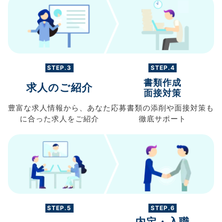
STEP.3
STEP.4
書類作成
求人のご紹介
面接対策
豊富な求人情報から、
あなた
応募書類の
添削や面接対策も
に合った求人を
ご紹介
徹底サポート
STEP.5
STEP.6
内定・入職