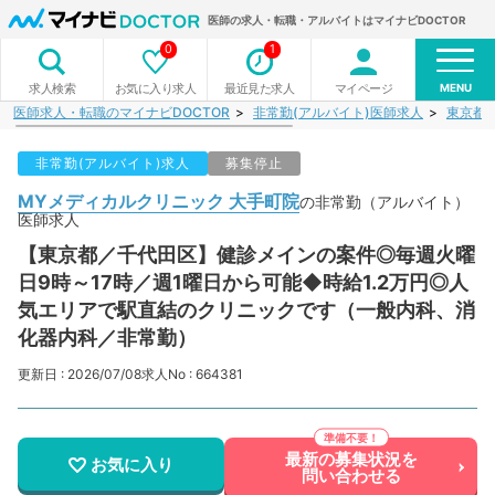
医師の求人・転職・アルバイトはマイナビDOCTOR
0
1
MENU
お気に入り求人
最近見た求人
マイページ
求人検索
医師求人・転職のマイナビDOCTOR
非常勤(アルバイト)医師求人
東京都
非常勤(アルバイト)求人
募集停止
MYメディカルクリニック 大手町院
の非常勤（アルバイト）
医師求人
【東京都／千代田区】健診メインの案件◎毎週火曜
日9時～17時／週1曜日から可能◆時給1.2万円◎人
気エリアで駅直結のクリニックです（一般内科、消
化器内科／非常勤）
更新日 : 2026/07/08
求人No : 664381
最新の募集状況を
お気に入り
問い合わせる