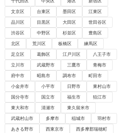
千代田区
中央区
港区
新宿区
文京区
台東区
墨田区
江東区
品川区
目黒区
大田区
世田谷区
渋谷区
中野区
杉並区
豊島区
北区
荒川区
板橋区
練馬区
足立区
葛飾区
江戸川区
八王子市
立川市
武蔵野市
三鷹市
青梅市
府中市
昭島市
調布市
町田市
小金井市
小平市
日野市
東村山市
国分寺市
国立市
福生市
狛江市
東大和市
清瀬市
東久留米市
武蔵村山市
多摩市
稲城市
羽村市
あきる野市
西東京市
西多摩郡瑞穂町