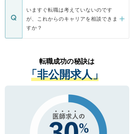
個人情報が漏えいすることはありませんの
合があります。 選考を効率よく行うため
の辞退の連絡はキャリアパートナーが行い
で、ご安心ください。当サイトからの登録
いますぐ転職は考えていないのです
に、医療機関が求める条件に合った人材の
ますので、ご安心ください。
などで収集したご登録者様の個人情報は、
が、これからのキャリアを相談できま
みを人材紹介会社に依頼するケースが増え
ご本人のキャリアアップおよび転職活動の
ています。
すか？
支援を目的に使用いたします。お預かりし
ているすべての個人データはご本人の許可
お気軽にご相談ください。先生専任のキャ
なく、医療機関側に開示したり、第三者に
リアパートナーが将来のご希望などをおう
提供することは一切ありません。また弊社
かがいして、現在の医療機関の状況や紹介
転職成功の秘訣は
は、個人情報の取り扱いについての厳密な
経験をまじえながら、適切なアドバイスを
管理基準を満たした事業者のみに付与され
「非公開求人」
させていただきます。すぐにご転職をされ
る、プライバシーマークを取得済みです。
ない方には、長期的なサポートが可能です
ご登録いただいた個人情報は、SSL（デー
ので、まずはご登録ください。
タ暗号化）によって保護されていますの
で、機密保持に関してもご安心ください。