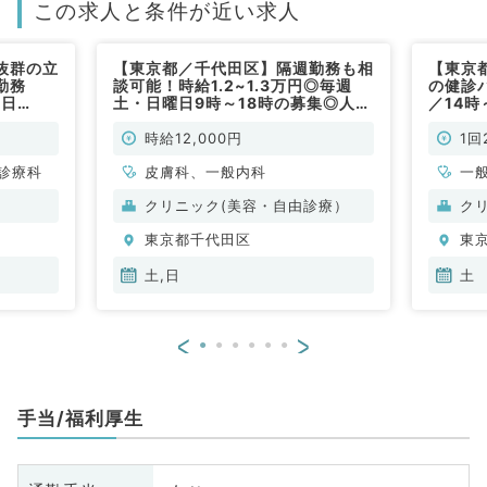
この求人と条件が近い求人
抜群の立
【東京都／千代田区】隔週勤務も相
【東京
勤務
談可能！時給1.2~1.3万円◎毎週
の健診
曜日
土・日曜日9時～18時の募集◎人気
／14時
談（総
エリアで外来のご勤務です（一般内
円！◎
科・皮膚科／非常勤）
ニック
時給12,000円
1回
診療科
皮膚科、一般内科
一
クリニック(美容・自由診療）
ク
東京都千代田区
東
土,日
土
<
>
手当/福利厚生