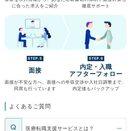
に合った求人を
ご紹介
徹底サポート
STEP.5
STEP.6
内定・入職
面接
アフターフォロー
面接が不安な方へ、
面接への
年収交渉や
入社日調整まで、
同席も
行っています
内定後もバックアップ
よくあるご質問
医療転職支援サービスとは？