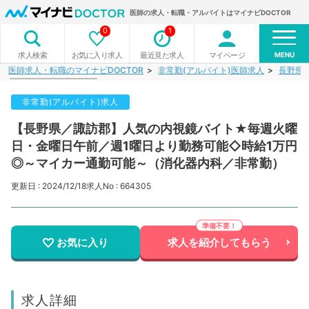
医師の求人・転職・アルバイトはマイナビDOCTOR
0
1
MENU
お気に入り求人
最近見た求人
マイページ
求人検索
医師求人・転職のマイナビDOCTOR
非常勤(アルバイト)医師求人
長野県
非常勤(アルバイト)求人
【長野県／諏訪郡】人気の内視鏡バイト★毎週火曜
日・金曜日午前／週1曜日より勤務可能◇時給1万円
◎～マイカー通勤可能～（消化器内科／非常勤）
更新日 : 2024/12/18
求人No : 664305
お気に入り
求人を紹介してもらう
求人詳細