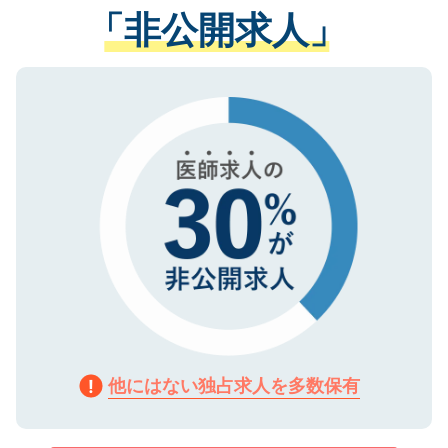
管理基準を満たした事業者のみに付与され
「非公開求人」
させていただきます。すぐにご転職をされ
る、プライバシーマークを取得済みです。
ない方には、長期的なサポートが可能です
ご登録いただいた個人情報は、SSL（デー
ので、まずはご登録ください。
タ暗号化）によって保護されていますの
で、機密保持に関してもご安心ください。
他にはない独占求人を多数保有