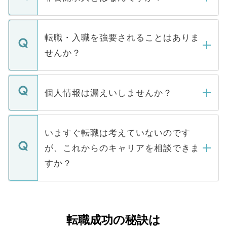
お電話にて次のステップのご案内をいたし
ます。通常、5営業日以内にはご連絡をせて
マイナビDOCTORで取り扱っている求人の
いただきますので、しばらくお待ちくださ
うち約3割は、Webサイトからご覧いただ
転職・入職を強要されることはありま
い。
けない「非公開求人」です。非公開求人は
せんか？
下記の理由によって、一般には公開してい
ません。
転職・入職を強要することは一切ありませ
ん。また、仮に応募先から内定をいただい
個人情報は漏えいしませんか？
■応募殺到を避けるため 人気のある医療機
たとしても、ご本人が納得しない限り、内
関を公にしてしまうと、応募が殺到する場
定を承諾する必要はありません。内定先へ
個人情報が漏えいすることはありませんの
合があります。 選考を効率よく行うため
の辞退の連絡はキャリアパートナーが行い
で、ご安心ください。当サイトからの登録
いますぐ転職は考えていないのです
に、医療機関が求める条件に合った人材の
ますので、ご安心ください。
などで収集したご登録者様の個人情報は、
が、これからのキャリアを相談できま
みを人材紹介会社に依頼するケースが増え
ご本人のキャリアアップおよび転職活動の
ています。
すか？
支援を目的に使用いたします。お預かりし
ているすべての個人データはご本人の許可
お気軽にご相談ください。先生専任のキャ
なく、医療機関側に開示したり、第三者に
リアパートナーが将来のご希望などをおう
提供することは一切ありません。また弊社
かがいして、現在の医療機関の状況や紹介
転職成功の秘訣は
は、個人情報の取り扱いについての厳密な
経験をまじえながら、適切なアドバイスを