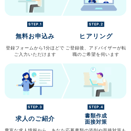
STEP.1
STEP.2
無料お申込み
ヒアリング
登録フォームから
1分ほどで
ご登録後、
アドバイザーが転
ご入力
いただけます
職の
ご希望を伺います
STEP.3
STEP.4
書類作成
求人のご紹介
面接対策
豊富な求人情報から、
あなた
応募書類の
添削や面接対策も