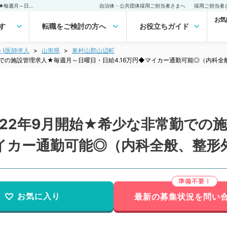
【山形県／東村山郡】 2022年9月開始★希少な非常勤での施設管理求人★毎週月～日曜日・日給4.16万円◆マイカー通勤可能◎（内科全般、整形外科／非常勤）非常勤(アルバイト)の求人｜医師の求人・転職・アルバイトは【マイナビDOCTOR】
自治体・公共団体採用ご担当者さまへ
採用ご担当者
お気
す
転職をご検討の方へ
お役立ちガイド
ト)医師求人
山形県
東村山郡山辺町
勤での施設管理求人★毎週月～日曜日・日給4.16万円◆マイカー通勤可能◎（内科
022年9月開始★希少な非常勤での
マイカー通勤可能◎（内科全般、整形
お気に入り
最新の募集状況を問い