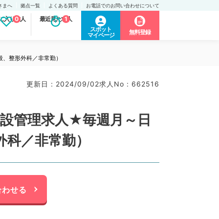
さまへ
拠点一覧
よくある質問
お電話でのお問い合わせについて
に入り求人
0
最近見た求人
1
スポット
無料登録
マイページ
全般、整形外科／非常勤）
更新日 : 2024/09/02
求人No : 662516
施設管理求人★毎週月～日
外科／非常勤）
合わせる