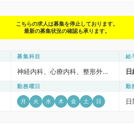
こちらの求人は募集を停止しております。
最新の募集状況の確認も承ります。
募集科目
給
神経内科、心療内科、整形外
日
科、一般内科、循環器内科、呼
勤務曜日
勤
吸器内科、消化器内科、内分
泌・代謝内科、腎臓内科、老年
日
月
火
水
木
金
土
日
内科、膠原病科
6