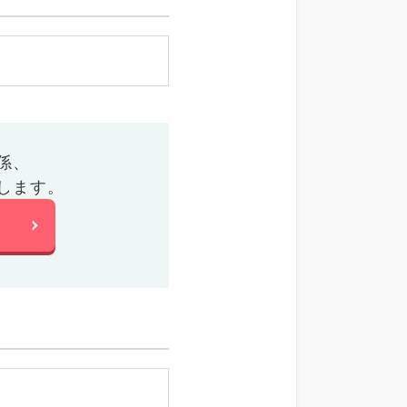
係、
します。