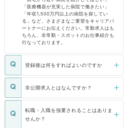
「医療機器が充実した病院で働きたい」
「年収1,500万円以上の病院を探してい
る」など、さまざまなご要望をキャリアパ
ートナーにお伝えください。常勤求人はも
ちろん、非常勤・スポットのお仕事紹介も
行なっております。
登録後は何をすればよいのですか
ご登録いただきましたら、弊社担当者がご
登録内容を確認し、その後メールもしくは
非公開求人とはなんですか？
お電話にて次のステップのご案内をいたし
ます。通常、5営業日以内にはご連絡をせて
マイナビDOCTORで取り扱っている求人の
いただきますので、しばらくお待ちくださ
うち約3割は、Webサイトからご覧いただ
転職・入職を強要されることはありま
い。
けない「非公開求人」です。非公開求人は
せんか？
下記の理由によって、一般には公開してい