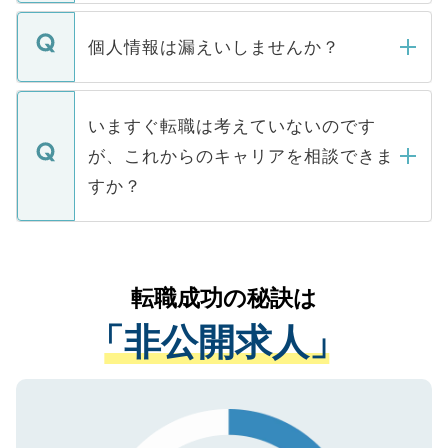
ません。
転職・入職を強要することは一切ありませ
ん。また、仮に応募先から内定をいただい
個人情報は漏えいしませんか？
■応募殺到を避けるため 人気のある医療機
たとしても、ご本人が納得しない限り、内
関を公にしてしまうと、応募が殺到する場
定を承諾する必要はありません。内定先へ
個人情報が漏えいすることはありませんの
合があります。 選考を効率よく行うため
の辞退の連絡はキャリアパートナーが行い
で、ご安心ください。当サイトからの登録
いますぐ転職は考えていないのです
に、医療機関が求める条件に合った人材の
ますので、ご安心ください。
などで収集したご登録者様の個人情報は、
が、これからのキャリアを相談できま
みを人材紹介会社に依頼するケースが増え
ご本人のキャリアアップおよび転職活動の
ています。
すか？
支援を目的に使用いたします。お預かりし
ているすべての個人データはご本人の許可
お気軽にご相談ください。先生専任のキャ
なく、医療機関側に開示したり、第三者に
リアパートナーが将来のご希望などをおう
提供することは一切ありません。また弊社
かがいして、現在の医療機関の状況や紹介
転職成功の秘訣は
は、個人情報の取り扱いについての厳密な
経験をまじえながら、適切なアドバイスを
管理基準を満たした事業者のみに付与され
「非公開求人」
させていただきます。すぐにご転職をされ
る、プライバシーマークを取得済みです。
ない方には、長期的なサポートが可能です
ご登録いただいた個人情報は、SSL（デー
ので、まずはご登録ください。
タ暗号化）によって保護されていますの
で、機密保持に関してもご安心ください。