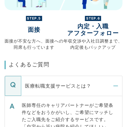
STEP.5
STEP.6
内定・入職
面接
アフターフォロー
面接が不安な方へ、
面接への
年収交渉や
入社日調整まで、
同席も
行っています
内定後もバックアップ
よくあるご質問
医療転職支援サービスとは？
医師専任のキャリアパートナーがご希望条
件などをおうかがいし、ご希望にマッチし
たご入職先をご紹介するサービスです。
「自宅から近い病院を紹介してほしい」