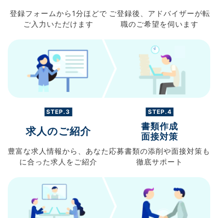
登録フォームから
1分ほどで
ご登録後、
アドバイザーが転
ご入力
いただけます
職の
ご希望を伺います
STEP.3
STEP.4
書類作成
求人のご紹介
面接対策
豊富な求人情報から、
あなた
応募書類の
添削や面接対策も
に合った求人を
ご紹介
徹底サポート