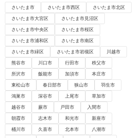
さいたま市
さいたま市西区
さいたま市北区
さいたま市大宮区
さいたま市見沼区
さいたま市中央区
さいたま市桜区
さいたま市浦和区
さいたま市南区
さいたま市緑区
さいたま市岩槻区
川越市
熊谷市
川口市
行田市
秩父市
所沢市
飯能市
加須市
本庄市
東松山市
春日部市
狭山市
羽生市
鴻巣市
深谷市
上尾市
草加市
越谷市
蕨市
戸田市
入間市
朝霞市
志木市
和光市
新座市
桶川市
久喜市
北本市
八潮市