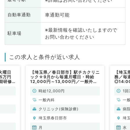
車通勤可能
自動車通勤
※最新情報を確認いたしますので
駐車場
お問い合わせください
この求人と条件が近い求人
火曜日
【埼玉県／春日部市】駅チカクリニ
【埼玉
.5万円
ック☆9月から毎週月曜日・時給
務／毎週
期研修
12,000円～13,000円／一般外
◎14:
（内科系
来、訪問診療のお仕事です！（一般
駅チカ
内科／非常勤）
時給12,000円
1回
一般内科
一
科
クリニック(保険診療)
病
科
埼玉県春日部市
埼
月
水