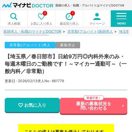
医師の求人・転職・アルバイトはマイナビDOCTOR
0
1
MENU
お気に入り求人
最近見た求人
マイページ
求人検索
医師求人・転職のマイナビDOCTOR
非常勤(アルバイト)医師求人
埼玉県
非常勤(アルバイト)求人
募集停止
【埼玉県／春日部市】日給9万円◎内科外来のみ・
毎週木曜日のご勤務です！～マイカー通勤可～（一
般内科／非常勤）
更新日 : 2026/02/13
求人No : 661779
最新の募集状況を
お気に入り
問い合わせる
こちらの求人は募集を停止しております。