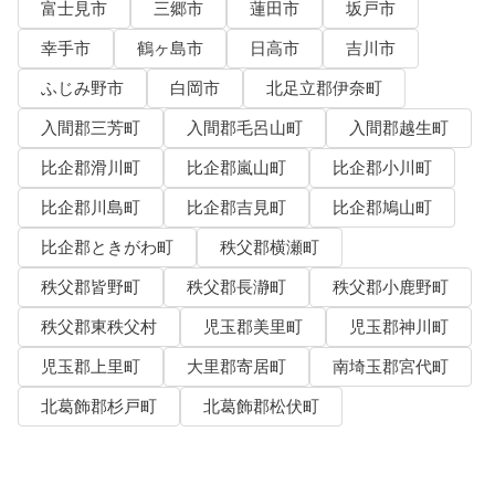
富士見市
三郷市
蓮田市
坂戸市
幸手市
鶴ヶ島市
日高市
吉川市
ふじみ野市
白岡市
北足立郡伊奈町
入間郡三芳町
入間郡毛呂山町
入間郡越生町
比企郡滑川町
比企郡嵐山町
比企郡小川町
比企郡川島町
比企郡吉見町
比企郡鳩山町
比企郡ときがわ町
秩父郡横瀬町
秩父郡皆野町
秩父郡長瀞町
秩父郡小鹿野町
秩父郡東秩父村
児玉郡美里町
児玉郡神川町
児玉郡上里町
大里郡寄居町
南埼玉郡宮代町
北葛飾郡杉戸町
北葛飾郡松伏町