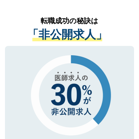
お気軽にご相談ください。先生専任のキャ
なく、医療機関側に開示したり、第三者に
リアパートナーが将来のご希望などをおう
提供することは一切ありません。また弊社
かがいして、現在の医療機関の状況や紹介
転職成功の秘訣は
は、個人情報の取り扱いについての厳密な
経験をまじえながら、適切なアドバイスを
管理基準を満たした事業者のみに付与され
「非公開求人」
させていただきます。すぐにご転職をされ
る、プライバシーマークを取得済みです。
ない方には、長期的なサポートが可能です
ご登録いただいた個人情報は、SSL（デー
ので、まずはご登録ください。
タ暗号化）によって保護されていますの
で、機密保持に関してもご安心ください。