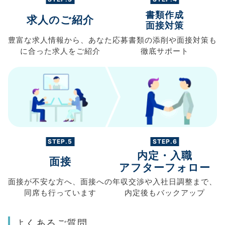
書類作成
求人のご紹介
面接対策
豊富な求人情報から、
あなた
応募書類の
添削や面接対策も
に合った求人を
ご紹介
徹底サポート
STEP.5
STEP.6
内定・入職
面接
アフターフォロー
面接が不安な方へ、
面接への
年収交渉や
入社日調整まで、
同席も
行っています
内定後もバックアップ
よくあるご質問