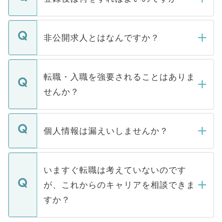
ご登録いただきましたら、弊社担当者がご
登録内容を確認し、その後メールもしくは
非公開求人とはなんですか？
お電話にて次のステップのご案内をいたし
ます。通常、5営業日以内にはご連絡をせて
マイナビDOCTORで取り扱っている求人の
いただきますので、しばらくお待ちくださ
うち約3割は、Webサイトからご覧いただ
転職・入職を強要されることはありま
い。
けない「非公開求人」です。非公開求人は
せんか？
下記の理由によって、一般には公開してい
ません。
転職・入職を強要することは一切ありませ
ん。また、仮に応募先から内定をいただい
個人情報は漏えいしませんか？
■応募殺到を避けるため 人気のある医療機
たとしても、ご本人が納得しない限り、内
関を公にしてしまうと、応募が殺到する場
定を承諾する必要はありません。内定先へ
個人情報が漏えいすることはありませんの
合があります。 選考を効率よく行うため
の辞退の連絡はキャリアパートナーが行い
で、ご安心ください。当サイトからの登録
いますぐ転職は考えていないのです
に、医療機関が求める条件に合った人材の
ますので、ご安心ください。
などで収集したご登録者様の個人情報は、
が、これからのキャリアを相談できま
みを人材紹介会社に依頼するケースが増え
ご本人のキャリアアップおよび転職活動の
ています。
すか？
支援を目的に使用いたします。お預かりし
ているすべての個人データはご本人の許可