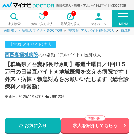
医師の求人・転職・アルバイトはマイナビDOCTOR
0
1
MENU
お気に入り求人
最近見た求人
マイページ
求人検索
医師求人・転職のマイナビDOCTOR
非常勤(アルバイト)医師求人
群馬県
非常勤(アルバイト)求人
西吾妻福祉病院
の非常勤（アルバイト）医師求人
【群馬県／吾妻郡長野原町】毎週土曜日／1回11.5
万円の日当直バイト★地域医療を支える病院です！
外来・病棟・救急対応をお願いいたします（総合診
療科／非常勤）
更新日 : 2025/11/14
求人No : 661206
お気に入り
求人を紹介してもらう