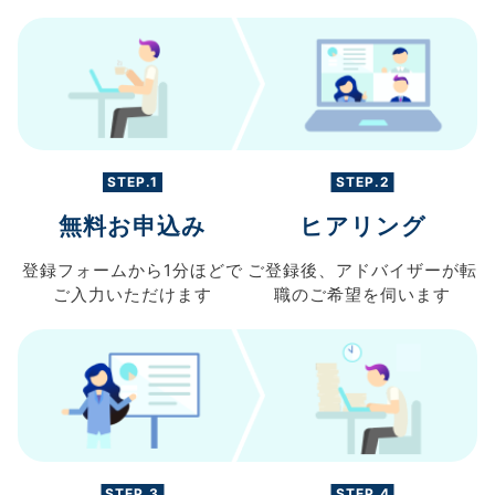
STEP.1
STEP.2
無料お申込み
ヒアリング
登録フォームから
1分ほどで
ご登録後、
アドバイザーが転
ご入力
いただけます
職の
ご希望を伺います
STEP.3
STEP.4