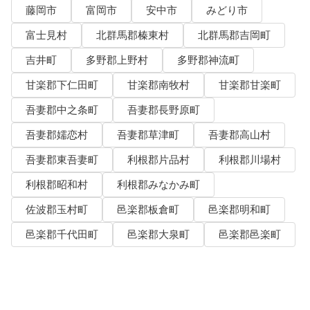
藤岡市
富岡市
安中市
みどり市
富士見村
北群馬郡榛東村
北群馬郡吉岡町
吉井町
多野郡上野村
多野郡神流町
甘楽郡下仁田町
甘楽郡南牧村
甘楽郡甘楽町
吾妻郡中之条町
吾妻郡長野原町
吾妻郡嬬恋村
吾妻郡草津町
吾妻郡高山村
吾妻郡東吾妻町
利根郡片品村
利根郡川場村
利根郡昭和村
利根郡みなかみ町
佐波郡玉村町
邑楽郡板倉町
邑楽郡明和町
邑楽郡千代田町
邑楽郡大泉町
邑楽郡邑楽町