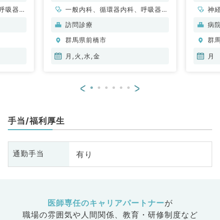
呼吸器内
一般内科、循環器内科、呼吸器内
神
・代謝内
科、消化器内科、内分泌・代謝内
科
訪問診療
病
科
環
群馬県前橋市
群
科
科
月,火,水,金
月
外
<
>
手当/福利厚生
有り
通勤手当
医師専任のキャリアパートナー
が
職場の雰囲気や人間関係、
教育・研修制度など