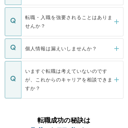
お電話にて次のステップのご案内をいたし
ます。通常、5営業日以内にはご連絡をせて
マイナビDOCTORで取り扱っている求人の
いただきますので、しばらくお待ちくださ
うち約3割は、Webサイトからご覧いただ
転職・入職を強要されることはありま
い。
けない「非公開求人」です。非公開求人は
せんか？
下記の理由によって、一般には公開してい
ません。
転職・入職を強要することは一切ありませ
ん。また、仮に応募先から内定をいただい
個人情報は漏えいしませんか？
■応募殺到を避けるため 人気のある医療機
たとしても、ご本人が納得しない限り、内
関を公にしてしまうと、応募が殺到する場
定を承諾する必要はありません。内定先へ
個人情報が漏えいすることはありませんの
合があります。 選考を効率よく行うため
の辞退の連絡はキャリアパートナーが行い
で、ご安心ください。当サイトからの登録
いますぐ転職は考えていないのです
に、医療機関が求める条件に合った人材の
ますので、ご安心ください。
などで収集したご登録者様の個人情報は、
が、これからのキャリアを相談できま
みを人材紹介会社に依頼するケースが増え
ご本人のキャリアアップおよび転職活動の
ています。
すか？
支援を目的に使用いたします。お預かりし
ているすべての個人データはご本人の許可
お気軽にご相談ください。先生専任のキャ
なく、医療機関側に開示したり、第三者に
リアパートナーが将来のご希望などをおう
提供することは一切ありません。また弊社
かがいして、現在の医療機関の状況や紹介
転職成功の秘訣は
は、個人情報の取り扱いについての厳密な
経験をまじえながら、適切なアドバイスを
管理基準を満たした事業者のみに付与され