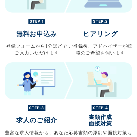
STEP.1
STEP.2
無料お申込み
ヒアリング
登録フォームから
1分ほどで
ご登録後、
アドバイザーが転
ご入力
いただけます
職の
ご希望を伺います
STEP.3
STEP.4
書類作成
求人のご紹介
面接対策
豊富な求人情報から、
あなた
応募書類の
添削や面接対策も