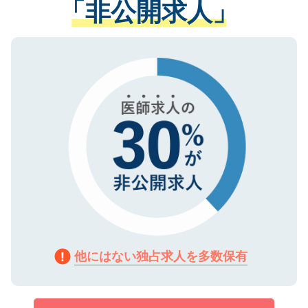
「非公開求人」
させていただきます。すぐにご転職をされ
る、プライバシーマークを取得済みです。
ない方には、長期的なサポートが可能です
ご登録いただいた個人情報は、SSL（デー
ので、まずはご登録ください。
タ暗号化）によって保護されていますの
で、機密保持に関してもご安心ください。
他にはない独占求人を多数保有