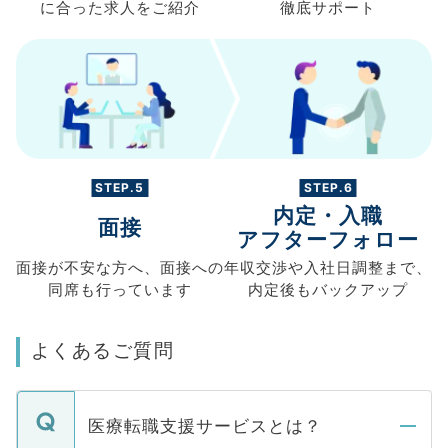
に合った求人を
ご紹介
徹底サポート
STEP.5
STEP.6
内定・入職
面接
アフターフォロー
面接が不安な方へ、
面接への
年収交渉や
入社日調整まで、
同席も
行っています
内定後もバックアップ
よくあるご質問
医療転職支援サービスとは？