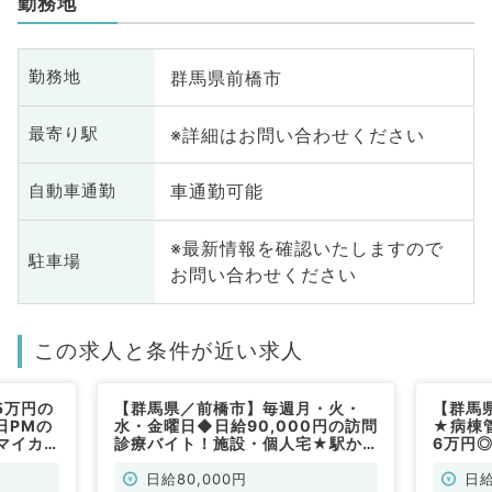
勤務地
群馬県前橋市
勤務地
※詳細はお問い合わせください
最寄り駅
車通勤可能
自動車通勤
※最新情報を確認いたしますので
駐車場
お問い合わせください
この求人と条件が近い求人
5万円の
【群馬県／前橋市】毎週月・火・
【群馬
日PMの
水・金曜日◆日給90,000円の訪問
★病棟
マイカ
診療バイト！施設・個人宅★駅か
6万円
系／非常
らも徒歩圏内・マイカー通勤も可能
ー通勤
です！（内科系／非常勤）
非常勤
日給80,000円
日給