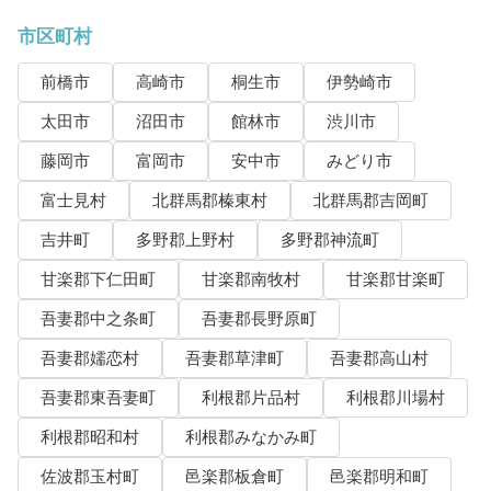
市区町村
前橋市
高崎市
桐生市
伊勢崎市
太田市
沼田市
館林市
渋川市
藤岡市
富岡市
安中市
みどり市
富士見村
北群馬郡榛東村
北群馬郡吉岡町
吉井町
多野郡上野村
多野郡神流町
甘楽郡下仁田町
甘楽郡南牧村
甘楽郡甘楽町
吾妻郡中之条町
吾妻郡長野原町
吾妻郡嬬恋村
吾妻郡草津町
吾妻郡高山村
吾妻郡東吾妻町
利根郡片品村
利根郡川場村
利根郡昭和村
利根郡みなかみ町
佐波郡玉村町
邑楽郡板倉町
邑楽郡明和町