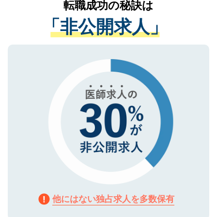
転職成功の秘訣は
は、個人情報の取り扱いについての厳密な
経験をまじえながら、適切なアドバイスを
管理基準を満たした事業者のみに付与され
「非公開求人」
させていただきます。すぐにご転職をされ
る、プライバシーマークを取得済みです。
ない方には、長期的なサポートが可能です
ご登録いただいた個人情報は、SSL（デー
ので、まずはご登録ください。
タ暗号化）によって保護されていますの
で、機密保持に関してもご安心ください。
他にはない独占求人を多数保有