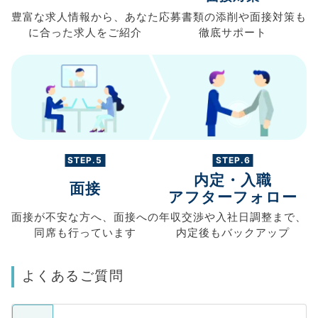
豊富な求人情報から、
あなた
応募書類の
添削や面接対策も
に合った求人を
ご紹介
徹底サポート
STEP.5
STEP.6
内定・入職
面接
アフターフォロー
面接が不安な方へ、
面接への
年収交渉や
入社日調整まで、
同席も
行っています
内定後もバックアップ
よくあるご質問