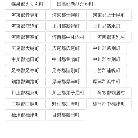
幌泉郡えりも町
日高郡新ひだか町
河東郡音更町
河東郡士幌町
河東郡上士幌町
河東郡鹿追町
上川郡新得町
上川郡清水町
河西郡芽室町
河西郡中札内村
河西郡更別村
広尾郡大樹町
広尾郡広尾町
中川郡幕別町
中川郡池田町
中川郡豊頃町
中川郡本別町
足寄郡足寄町
足寄郡陸別町
十勝郡浦幌町
釧路郡釧路町
厚岸郡厚岸町
厚岸郡浜中町
川上郡標茶町
川上郡弟子屈町
阿寒郡鶴居村
白糠郡白糠町
野付郡別海町
標津郡中標津町
標津郡標津町
目梨郡羅臼町