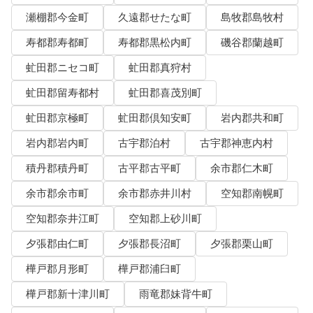
瀬棚郡今金町
久遠郡せたな町
島牧郡島牧村
寿都郡寿都町
寿都郡黒松内町
磯谷郡蘭越町
虻田郡ニセコ町
虻田郡真狩村
虻田郡留寿都村
虻田郡喜茂別町
虻田郡京極町
虻田郡倶知安町
岩内郡共和町
岩内郡岩内町
古宇郡泊村
古宇郡神恵内村
積丹郡積丹町
古平郡古平町
余市郡仁木町
余市郡余市町
余市郡赤井川村
空知郡南幌町
空知郡奈井江町
空知郡上砂川町
夕張郡由仁町
夕張郡長沼町
夕張郡栗山町
樺戸郡月形町
樺戸郡浦臼町
樺戸郡新十津川町
雨竜郡妹背牛町