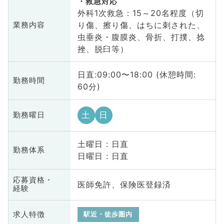
救急対応
外科1次救急：15～20名程度（切
り傷、擦り傷、はちに刺された、
業務内容
虫垂炎・腹膜炎、骨折、打撲、捻
挫、脱臼等）
日直:09:00〜18:00 (休憩時間:
勤務時間
60分)
土
日
勤務曜日
土曜日 : 日直
勤務体系
日曜日 : 日直
応募資格・
医師免許、保険医登録済
経験
求人特徴
駅近・徒歩圏内