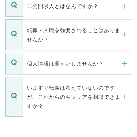
登録内容を確認し、その後メールもしくは
非公開求人とはなんですか？
お電話にて次のステップのご案内をいたし
ます。通常、5営業日以内にはご連絡をせて
マイナビDOCTORで取り扱っている求人の
いただきますので、しばらくお待ちくださ
うち約3割は、Webサイトからご覧いただ
転職・入職を強要されることはありま
い。
けない「非公開求人」です。非公開求人は
せんか？
下記の理由によって、一般には公開してい
ません。
転職・入職を強要することは一切ありませ
ん。また、仮に応募先から内定をいただい
個人情報は漏えいしませんか？
■応募殺到を避けるため 人気のある医療機
たとしても、ご本人が納得しない限り、内
関を公にしてしまうと、応募が殺到する場
定を承諾する必要はありません。内定先へ
個人情報が漏えいすることはありませんの
合があります。 選考を効率よく行うため
の辞退の連絡はキャリアパートナーが行い
で、ご安心ください。当サイトからの登録
いますぐ転職は考えていないのです
に、医療機関が求める条件に合った人材の
ますので、ご安心ください。
などで収集したご登録者様の個人情報は、
が、これからのキャリアを相談できま
みを人材紹介会社に依頼するケースが増え
ご本人のキャリアアップおよび転職活動の
ています。
すか？
支援を目的に使用いたします。お預かりし
ているすべての個人データはご本人の許可
お気軽にご相談ください。先生専任のキャ
なく、医療機関側に開示したり、第三者に
リアパートナーが将来のご希望などをおう
提供することは一切ありません。また弊社
かがいして、現在の医療機関の状況や紹介