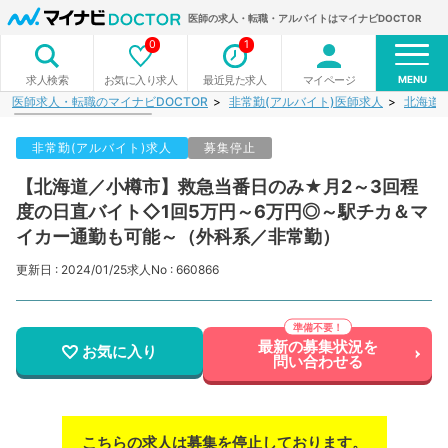
医師の求人・転職・アルバイトはマイナビDOCTOR
0
1
MENU
お気に入り求人
最近見た求人
マイページ
求人検索
医師求人・転職のマイナビDOCTOR
非常勤(アルバイト)医師求人
北海道
非常勤(アルバイト)求人
募集停止
【北海道／小樽市】救急当番日のみ★月2～3回程
度の日直バイト◇1回5万円～6万円◎～駅チカ＆マ
イカー通勤も可能～（外科系／非常勤）
更新日 : 2024/01/25
求人No : 660866
最新の募集状況を
お気に入り
問い合わせる
こちらの求人は募集を停止しております。