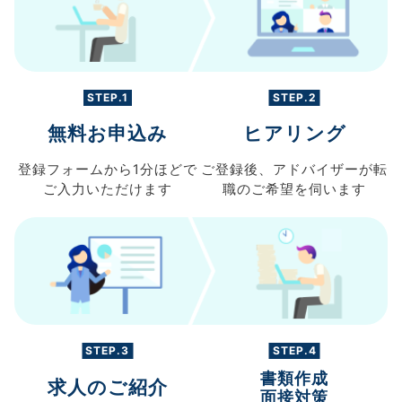
STEP.1
STEP.2
無料お申込み
ヒアリング
登録フォームから
1分ほどで
ご登録後、
アドバイザーが転
ご入力
いただけます
職の
ご希望を伺います
STEP.3
STEP.4
書類作成
求人のご紹介
面接対策