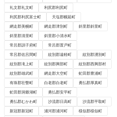
礼文郡礼文町
利尻郡利尻町
利尻郡利尻富士町
天塩郡幌延町
網走郡美幌町
網走郡津別町
斜里郡斜里町
斜里郡清里町
斜里郡小清水町
常呂郡訓子府町
常呂郡置戸町
常呂郡佐呂間町
紋別郡遠軽町
紋別郡湧別町
紋別郡滝上町
紋別郡興部町
紋別郡西興部村
紋別郡雄武町
網走郡大空町
虻田郡豊浦町
有珠郡壮瞥町
白老郡白老町
勇払郡厚真町
虻田郡洞爺湖町
勇払郡安平町
勇払郡むかわ町
沙流郡日高町
沙流郡平取町
新冠郡新冠町
浦河郡浦河町
様似郡様似町