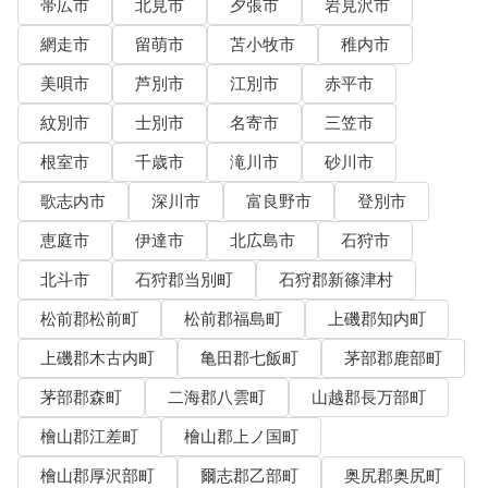
帯広市
北見市
夕張市
岩見沢市
網走市
留萌市
苫小牧市
稚内市
美唄市
芦別市
江別市
赤平市
紋別市
士別市
名寄市
三笠市
根室市
千歳市
滝川市
砂川市
歌志内市
深川市
富良野市
登別市
恵庭市
伊達市
北広島市
石狩市
北斗市
石狩郡当別町
石狩郡新篠津村
松前郡松前町
松前郡福島町
上磯郡知内町
上磯郡木古内町
亀田郡七飯町
茅部郡鹿部町
茅部郡森町
二海郡八雲町
山越郡長万部町
檜山郡江差町
檜山郡上ノ国町
檜山郡厚沢部町
爾志郡乙部町
奥尻郡奥尻町