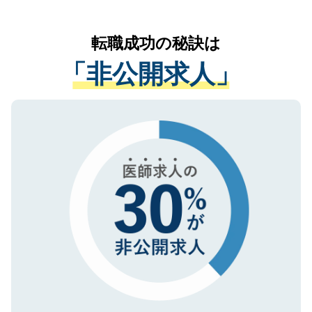
なく、医療機関側に開示したり、第三者に
リアパートナーが将来のご希望などをおう
提供することは一切ありません。また弊社
かがいして、現在の医療機関の状況や紹介
転職成功の秘訣は
は、個人情報の取り扱いについての厳密な
経験をまじえながら、適切なアドバイスを
管理基準を満たした事業者のみに付与され
「非公開求人」
させていただきます。すぐにご転職をされ
る、プライバシーマークを取得済みです。
ない方には、長期的なサポートが可能です
ご登録いただいた個人情報は、SSL（デー
ので、まずはご登録ください。
タ暗号化）によって保護されていますの
で、機密保持に関してもご安心ください。