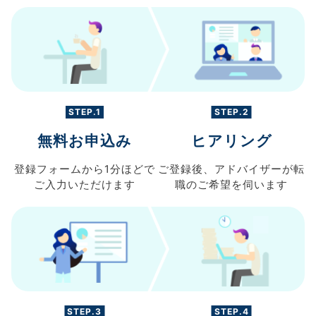
STEP.1
STEP.2
無料お申込み
ヒアリング
登録フォームから
1分ほどで
ご登録後、
アドバイザーが転
ご入力
いただけます
職の
ご希望を伺います
STEP.3
STEP.4