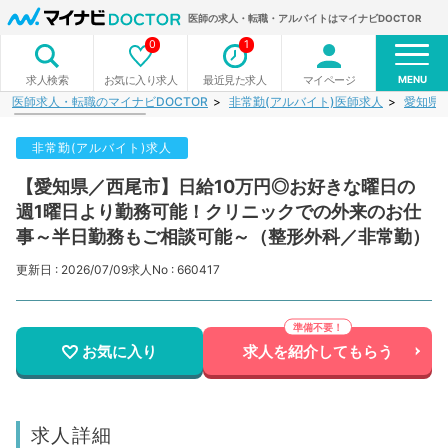
医師の求人・転職・アルバイトはマイナビDOCTOR
0
1
MENU
お気に入り求人
最近見た求人
マイページ
求人検索
医師求人・転職のマイナビDOCTOR
非常勤(アルバイト)医師求人
愛知県
非常勤(アルバイト)求人
【愛知県／西尾市】日給10万円◎お好きな曜日の
週1曜日より勤務可能！クリニックでの外来のお仕
事～半日勤務もご相談可能～（整形外科／非常勤）
更新日 : 2026/07/09
求人No : 660417
お気に入り
求人を紹介してもらう
求人詳細