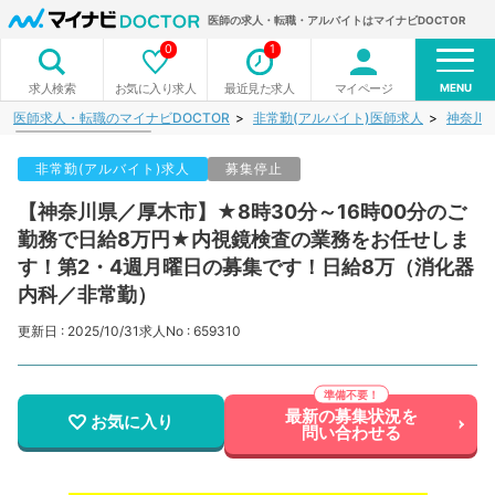
医師の求人・転職・アルバイトはマイナビDOCTOR
0
1
MENU
お気に入り求人
最近見た求人
マイページ
求人検索
医師求人・転職のマイナビDOCTOR
非常勤(アルバイト)医師求人
神奈川
非常勤(アルバイト)求人
募集停止
【神奈川県／厚木市】★8時30分～16時00分のご
勤務で日給8万円★内視鏡検査の業務をお任せしま
す！第2・4週月曜日の募集です！日給8万（消化器
内科／非常勤）
更新日 : 2025/10/31
求人No : 659310
最新の募集状況を
お気に入り
問い合わせる