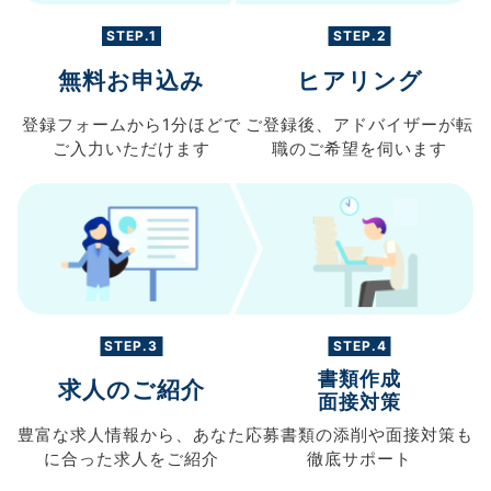
STEP.1
STEP.2
無料お申込み
ヒアリング
登録フォームから
1分ほどで
ご登録後、
アドバイザーが転
ご入力
いただけます
職の
ご希望を伺います
STEP.3
STEP.4
書類作成
求人のご紹介
面接対策
豊富な求人情報から、
あなた
応募書類の
添削や面接対策も
に合った求人を
ご紹介
徹底サポート