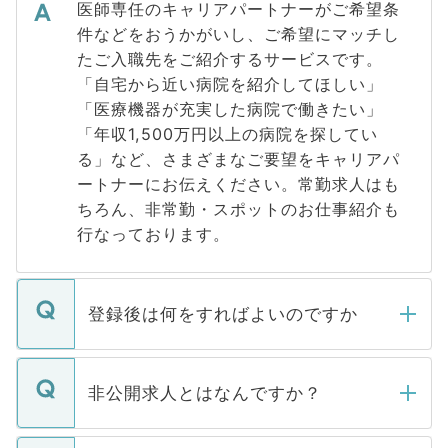
医師専任のキャリアパートナーがご希望条
件などをおうかがいし、ご希望にマッチし
たご入職先をご紹介するサービスです。
「自宅から近い病院を紹介してほしい」
「医療機器が充実した病院で働きたい」
「年収1,500万円以上の病院を探してい
る」など、さまざまなご要望をキャリアパ
ートナーにお伝えください。常勤求人はも
ちろん、非常勤・スポットのお仕事紹介も
行なっております。
登録後は何をすればよいのですか
ご登録いただきましたら、弊社担当者がご
登録内容を確認し、その後メールもしくは
非公開求人とはなんですか？
お電話にて次のステップのご案内をいたし
ます。通常、5営業日以内にはご連絡をせて
マイナビDOCTORで取り扱っている求人の