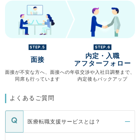
STEP.5
STEP.6
内定・入職
面接
アフターフォロー
面接が不安な方へ、
面接への
年収交渉や
入社日調整まで、
同席も
行っています
内定後もバックアップ
よくあるご質問
医療転職支援サービスとは？