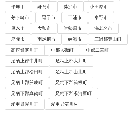
平塚市
鎌倉市
藤沢市
小田原市
茅ヶ崎市
逗子市
三浦市
秦野市
厚木市
大和市
伊勢原市
海老名市
座間市
南足柄市
綾瀬市
三浦郡葉山町
高座郡寒川町
中郡大磯町
中郡二宮町
足柄上郡中井町
足柄上郡大井町
足柄上郡松田町
足柄上郡山北町
足柄上郡開成町
足柄下郡箱根町
足柄下郡真鶴町
足柄下郡湯河原町
愛甲郡愛川町
愛甲郡清川村