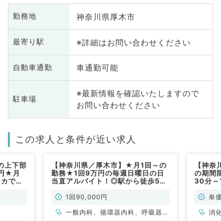
神奈川県厚木市
勤務地
※詳細はお問い合わせください
最寄り駅
車通勤可能
自動車通勤
※最新情報を確認いたしますので
駐車場
お問い合わせください
この求人と条件が近い求人
の上下部
【神奈川県／厚木市】★月1回～の
【神奈
円★月
勤務★1回9万円の毎週日曜日の日
の期間
チカで通
当直アルバイト！◎駅から徒歩5
30分～
消化器内
分！（内科系／非常勤）
視鏡検
／非常
1回90,000円
単価
一般内科、循環器内科、呼吸器内
消