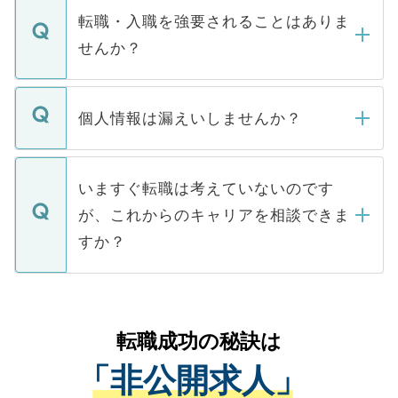
いただきますので、しばらくお待ちくださ
うち約3割は、Webサイトからご覧いただ
転職・入職を強要されることはありま
い。
けない「非公開求人」です。非公開求人は
せんか？
下記の理由によって、一般には公開してい
ません。
転職・入職を強要することは一切ありませ
ん。また、仮に応募先から内定をいただい
個人情報は漏えいしませんか？
■応募殺到を避けるため 人気のある医療機
たとしても、ご本人が納得しない限り、内
関を公にしてしまうと、応募が殺到する場
定を承諾する必要はありません。内定先へ
個人情報が漏えいすることはありませんの
合があります。 選考を効率よく行うため
の辞退の連絡はキャリアパートナーが行い
で、ご安心ください。当サイトからの登録
いますぐ転職は考えていないのです
に、医療機関が求める条件に合った人材の
ますので、ご安心ください。
などで収集したご登録者様の個人情報は、
が、これからのキャリアを相談できま
みを人材紹介会社に依頼するケースが増え
ご本人のキャリアアップおよび転職活動の
ています。
すか？
支援を目的に使用いたします。お預かりし
ているすべての個人データはご本人の許可
お気軽にご相談ください。先生専任のキャ
なく、医療機関側に開示したり、第三者に
リアパートナーが将来のご希望などをおう
提供することは一切ありません。また弊社
かがいして、現在の医療機関の状況や紹介
転職成功の秘訣は
は、個人情報の取り扱いについての厳密な
経験をまじえながら、適切なアドバイスを
管理基準を満たした事業者のみに付与され
「非公開求人」
させていただきます。すぐにご転職をされ
る、プライバシーマークを取得済みです。
ない方には、長期的なサポートが可能です