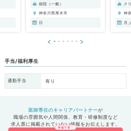
科、消化器内科、内分泌・代謝内
病院（一般）
ク
科
神奈川県厚木市
神
日
月,
<
>
手当/福利厚生
有り
通勤手当
医師専任のキャリアパートナー
が
職場の雰囲気や人間関係、
教育・研修制度など
求人票に掲載されていない情報をお伝えします。