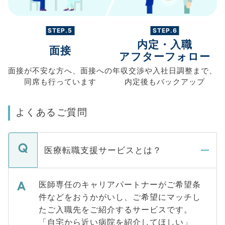
STEP.5
STEP.6
内定・入職
面接
アフターフォロー
面接が不安な方へ、
面接への
年収交渉や
入社日調整まで、
同席も
行っています
内定後もバックアップ
よくあるご質問
医療転職支援サービスとは？
医師専任のキャリアパートナーがご希望条
件などをおうかがいし、ご希望にマッチし
たご入職先をご紹介するサービスです。
「自宅から近い病院を紹介してほしい」