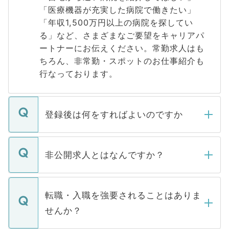
「医療機器が充実した病院で働きたい」
「年収1,500万円以上の病院を探してい
る」など、さまざまなご要望をキャリアパ
ートナーにお伝えください。常勤求人はも
ちろん、非常勤・スポットのお仕事紹介も
行なっております。
登録後は何をすればよいのですか
ご登録いただきましたら、弊社担当者がご
登録内容を確認し、その後メールもしくは
非公開求人とはなんですか？
お電話にて次のステップのご案内をいたし
ます。通常、5営業日以内にはご連絡をせて
マイナビDOCTORで取り扱っている求人の
いただきますので、しばらくお待ちくださ
うち約3割は、Webサイトからご覧いただ
転職・入職を強要されることはありま
い。
けない「非公開求人」です。非公開求人は
せんか？
下記の理由によって、一般には公開してい