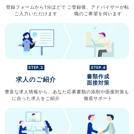
登録フォームから
1分ほどで
ご登録後、
アドバイザーが転
ご入力
いただけます
職の
ご希望を伺います
STEP.3
STEP.4
書類作成
求人のご紹介
面接対策
豊富な求人情報から、
あなた
応募書類の
添削や面接対策も
に合った求人を
ご紹介
徹底サポート