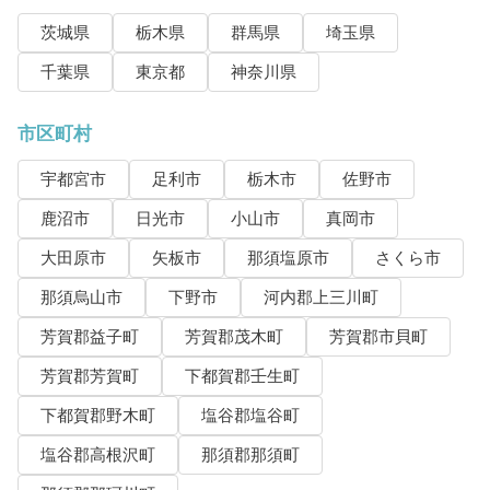
茨城県
栃木県
群馬県
埼玉県
千葉県
東京都
神奈川県
市区町村
宇都宮市
足利市
栃木市
佐野市
鹿沼市
日光市
小山市
真岡市
大田原市
矢板市
那須塩原市
さくら市
那須烏山市
下野市
河内郡上三川町
芳賀郡益子町
芳賀郡茂木町
芳賀郡市貝町
芳賀郡芳賀町
下都賀郡壬生町
下都賀郡野木町
塩谷郡塩谷町
塩谷郡高根沢町
那須郡那須町