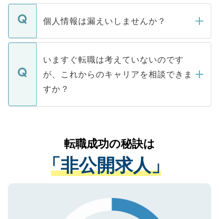
ません。
転職・入職を強要することは一切ありませ
ん。また、仮に応募先から内定をいただい
個人情報は漏えいしませんか？
■応募殺到を避けるため 人気のある医療機
たとしても、ご本人が納得しない限り、内
関を公にしてしまうと、応募が殺到する場
定を承諾する必要はありません。内定先へ
個人情報が漏えいすることはありませんの
合があります。 選考を効率よく行うため
の辞退の連絡はキャリアパートナーが行い
で、ご安心ください。当サイトからの登録
いますぐ転職は考えていないのです
に、医療機関が求める条件に合った人材の
ますので、ご安心ください。
などで収集したご登録者様の個人情報は、
が、これからのキャリアを相談できま
みを人材紹介会社に依頼するケースが増え
ご本人のキャリアアップおよび転職活動の
ています。
すか？
支援を目的に使用いたします。お預かりし
ているすべての個人データはご本人の許可
お気軽にご相談ください。先生専任のキャ
なく、医療機関側に開示したり、第三者に
リアパートナーが将来のご希望などをおう
提供することは一切ありません。また弊社
かがいして、現在の医療機関の状況や紹介
転職成功の秘訣は
は、個人情報の取り扱いについての厳密な
経験をまじえながら、適切なアドバイスを
管理基準を満たした事業者のみに付与され
「非公開求人」
させていただきます。すぐにご転職をされ
る、プライバシーマークを取得済みです。
ない方には、長期的なサポートが可能です
ご登録いただいた個人情報は、SSL（デー
ので、まずはご登録ください。
タ暗号化）によって保護されていますの
で、機密保持に関してもご安心ください。