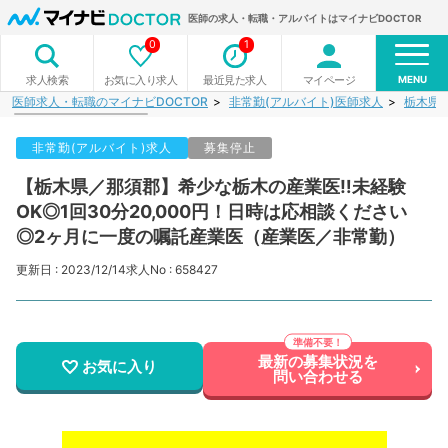
医師の求人・転職・アルバイトはマイナビDOCTOR
0
1
MENU
お気に入り求人
最近見た求人
マイページ
求人検索
医師求人・転職のマイナビDOCTOR
非常勤(アルバイト)医師求人
栃木県
非常勤(アルバイト)求人
募集停止
【栃木県／那須郡】希少な栃木の産業医‼未経験
OK◎1回30分20,000円！日時は応相談ください
◎2ヶ月に一度の嘱託産業医（産業医／非常勤）
更新日 : 2023/12/14
求人No : 658427
最新の募集状況を
お気に入り
問い合わせる