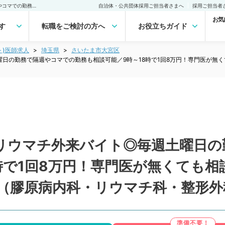
【埼玉県／さいたま市】リウマチ外来バイト◎毎週土曜日の勤務で隔週やコマでの勤務も相談可能／9時～18時で1回8万円！専門医が無くても相談可能◆ターミナル駅徒歩すぐのクリニックです（膠原病内科・リウマチ科・整形外科／非常勤）非常勤(アルバイト)の求人｜医師の求人・転職・アルバイトは【マイナビDOCTOR】
自治体・公共団体採用ご担当者さまへ
採用ご担当者
お気
す
転職をご検討の方へ
お役立ちガイド
ト)医師求人
埼玉県
さいたま市大宮区
日の勤務で隔週やコマでの勤務も相談可能／9時～18時で1回8万円！専門医が無
リウマチ外来バイト◎毎週土曜日の
時で1回8万円！専門医が無くても
（膠原病内科・リウマチ科・整形外