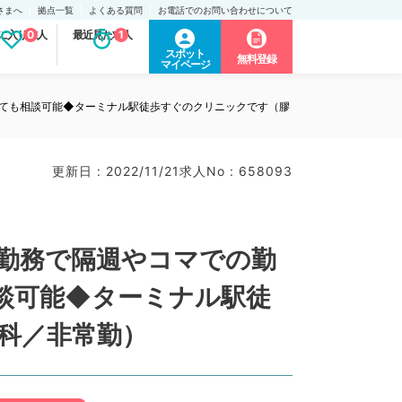
さまへ
拠点一覧
よくある質問
お電話でのお問い合わせについて
に入り求人
0
最近見た求人
1
スポット
無料登録
マイページ
くても相談可能◆ターミナル駅徒歩すぐのクリニックです（膠
更新日 : 2022/11/21
求人No : 658093
勤務で隔週やコマでの勤
相談可能◆ターミナル駅徒
科／非常勤）