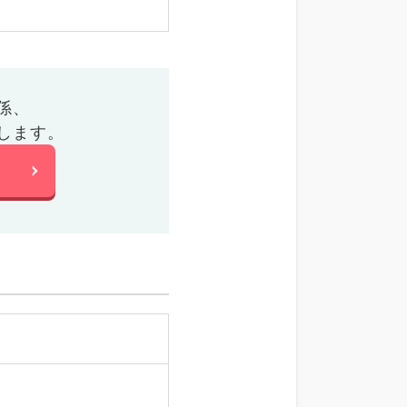
係、
します。