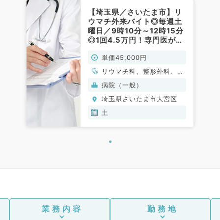
【埼玉県／さいたま市】リ
ウマチ外来バイト◎毎週土
曜日／9時10分～12時15分
◎1回4.5万円！専門医が無
くても相談可能◆ターミナ
単価45,000円
ル駅徒歩すぐのクリニック
です（膠原病内科・リウマ
リウマチ科、整形外科、膠
チ科・整形外科／非常勤）
原病科
病院（一般）
埼玉県さいたま市大宮区
土
業務内容
勤務地