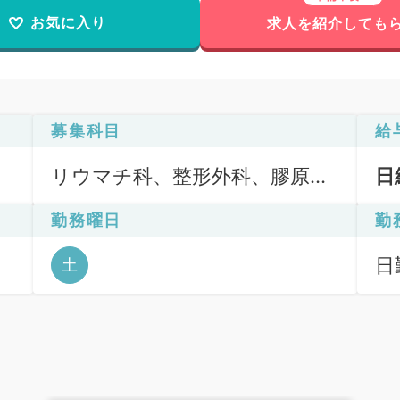
お気に入り
求人を紹介しても
募集科目
給
リウマチ科、整形外科、膠原病
日
科
勤務曜日
勤
断
日勤
土
16