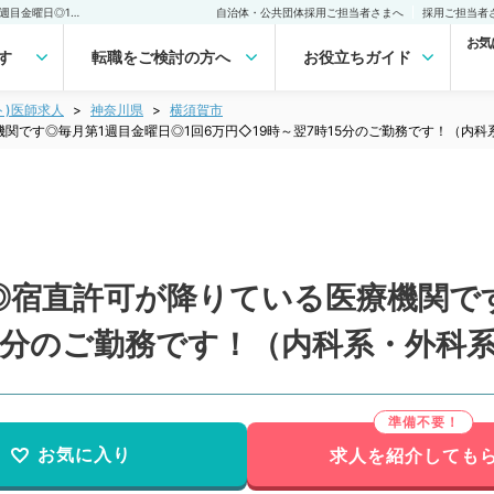
【神奈川県／横須賀市】◎宿直許可が降りている医療機関です◎毎月第1週目金曜日◎1回6万円◇19時～翌7時15分のご勤務です！（内科系・外科系／非常勤）非常勤(アルバイト)の求人｜医師の求人・転職・アルバイトは【マイナビDOCTOR】
自治体・公共団体採用ご担当者さまへ
採用ご担当者
お気
す
転職をご検討の方へ
お役立ちガイド
ト)医師求人
神奈川県
横須賀市
関です◎毎月第1週目金曜日◎1回6万円◇19時～翌7時15分のご勤務です！（内科
◎宿直許可が降りている医療機関です
15分のご勤務です！（内科系・外科
お気に入り
求人を紹介しても