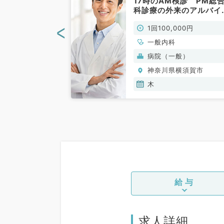
訪問診療◇月・
17時のAM検診 PM総
1曜日終日でも
科診療の外来のアルバイ
可能◇日給8万
ト！！マイカー通勤が便
<
00円
1回100,000円
診療未経験や後
です（一般内科／非常勤
先生も歓迎◎駅
、外科系全般、一
一般内科
ックでのご勤務
般）
病院（一般）
外科系／非常
横須賀市
神奈川県横須賀市
木
給与
求人詳細