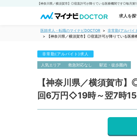
求人を探
医師求人・転職のマイナビDOCTOR
非常勤(アルバイ
【神奈川県／横須賀市】◎宿直許可が降りている医療機
非常勤(アルバイト)求人
人気エリア
救急対応なし
駅近・徒歩圏内
【神奈川県／横須賀市】
回6万円◇19時～翌7時