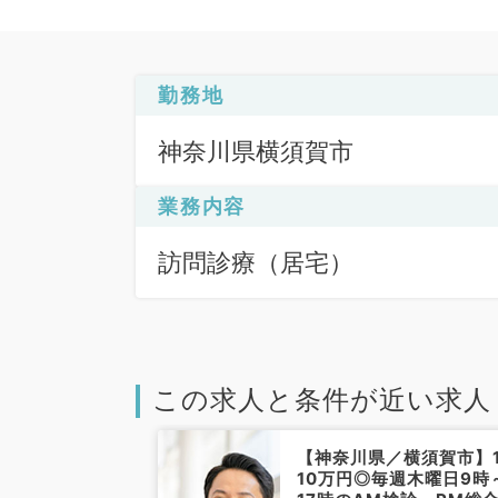
勤務地
神奈川県横須賀市
業務内容
訪問診療（居宅）
この求人と条件が近い求人
／横須賀市】★
【神奈川県／横須賀市】
ニックでの個人
10万円◎毎週木曜日9時