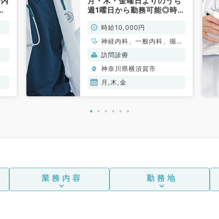
合内
月・木・金曜日よりのうち
週1曜日から勤務可能◎時給
利
1万円の訪問診療のお仕事◎
時給10,000円
)
未経験歓迎～安心のサポー
ト体制です～（内科系／非
神経内科、一般内科、循環
常勤）
器内科、呼吸器内科、消化
訪問診療
器内科、腎臓内科、科目不
神奈川県横須賀市
問
月,木,金
業務内容
勤務地