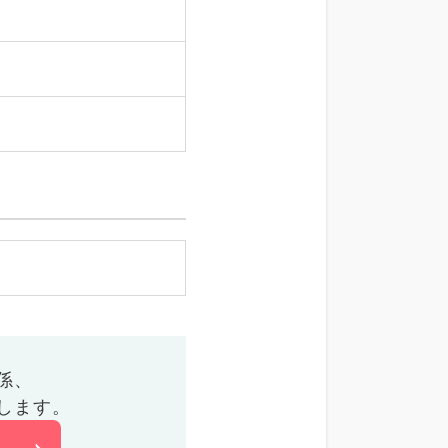
係、
します。