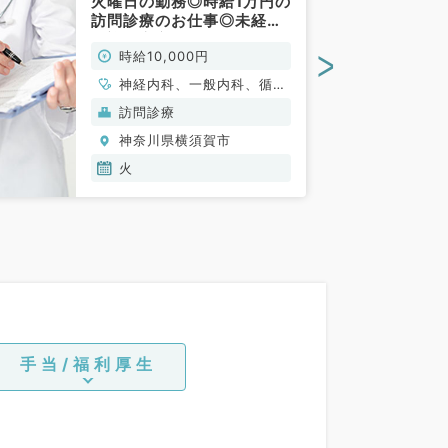
火曜日の勤務◎時給1万円の
訪問診療のお仕事◎未経験
歓迎～安心のサポート体制
>
時給10,000円
です～（内科系／非常勤）
神経内科、一般内科、循環
器内科、呼吸器内科、消化
訪問診療
器内科、腎臓内科
神奈川県横須賀市
火
手当/福利厚生