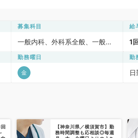
募集科目
給
一般内科、外科系全般、一般外
1
科
勤務曜日
勤
日勤
金
1回
【神奈川県／横須賀市】勤
～
務時間調整も応相談◎毎週