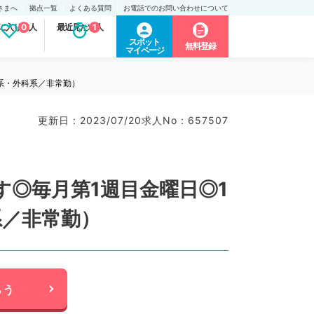
さまへ
拠点一覧
よくある質問
お電話でのお問い合わせについて
に入り求人
0
最近見た求人
1
スポット
無料登録
マイページ
系・外科系／非常勤）
更新日 : 2023/07/20
求人No : 657507
◎毎月第1週目金曜日◎1
系／非常勤）
らう