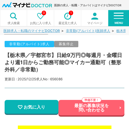
医師の求人・転職・アルバイトはマイナビDOCTOR
0
1
MENU
お気に入り求人
最近見た求人
マイページ
求人検索
医師求人・転職のマイナビDOCTOR
非常勤(アルバイト)医師求人
栃木県
非常勤(アルバイト)求人
募集停止
【栃木県／宇都宮市】日給9万円◎毎週月・金曜日
より週1日からご勤務可能◎マイカー通勤可（整形
外科／非常勤）
更新日 : 2025/12/25
求人No : 656086
最新の募集状況を
お気に入り
問い合わせる