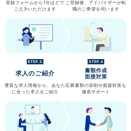
登録フォームから
1分ほどで
ご登録後、
アドバイザーが転
ご入力
いただけます
職の
ご希望を伺います
STEP.3
STEP.4
書類作成
求人のご紹介
面接対策
豊富な求人情報から、
あなた
応募書類の
添削や面接対策も
に合った求人を
ご紹介
徹底サポート