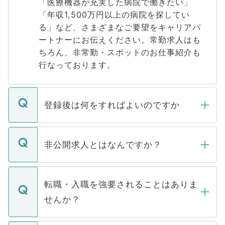
「医療機器が充実した病院で働きたい」
「年収1,500万円以上の病院を探してい
る」など、さまざまなご要望をキャリアパ
ートナーにお伝えください。常勤求人はも
ちろん、非常勤・スポットのお仕事紹介も
行なっております。
登録後は何をすればよいのですか
ご登録いただきましたら、弊社担当者がご
登録内容を確認し、その後メールもしくは
非公開求人とはなんですか？
お電話にて次のステップのご案内をいたし
ます。通常、5営業日以内にはご連絡をせて
マイナビDOCTORで取り扱っている求人の
いただきますので、しばらくお待ちくださ
うち約3割は、Webサイトからご覧いただ
転職・入職を強要されることはありま
い。
けない「非公開求人」です。非公開求人は
せんか？
下記の理由によって、一般には公開してい
ません。
転職・入職を強要することは一切ありませ