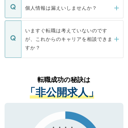
ん。また、仮に応募先から内定をいただい
個人情報は漏えいしませんか？
■応募殺到を避けるため 人気のある医療機
たとしても、ご本人が納得しない限り、内
関を公にしてしまうと、応募が殺到する場
定を承諾する必要はありません。内定先へ
個人情報が漏えいすることはありませんの
合があります。 選考を効率よく行うため
の辞退の連絡はキャリアパートナーが行い
で、ご安心ください。当サイトからの登録
いますぐ転職は考えていないのです
に、医療機関が求める条件に合った人材の
ますので、ご安心ください。
などで収集したご登録者様の個人情報は、
が、これからのキャリアを相談できま
みを人材紹介会社に依頼するケースが増え
ご本人のキャリアアップおよび転職活動の
ています。
すか？
支援を目的に使用いたします。お預かりし
ているすべての個人データはご本人の許可
お気軽にご相談ください。先生専任のキャ
なく、医療機関側に開示したり、第三者に
リアパートナーが将来のご希望などをおう
提供することは一切ありません。また弊社
かがいして、現在の医療機関の状況や紹介
転職成功の秘訣は
は、個人情報の取り扱いについての厳密な
経験をまじえながら、適切なアドバイスを
管理基準を満たした事業者のみに付与され
「非公開求人」
させていただきます。すぐにご転職をされ
る、プライバシーマークを取得済みです。
ない方には、長期的なサポートが可能です
ご登録いただいた個人情報は、SSL（デー
ので、まずはご登録ください。
タ暗号化）によって保護されていますの
で、機密保持に関してもご安心ください。