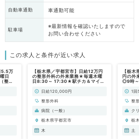
車通勤可能
自動車通勤
※最新情報を確認いたしますので
駐車場
お問い合わせください
この求人と条件が近い求人
5.5万
【栃木県／宇都宮市】日給12万円
【栃木県
土曜日
の整形外科の外来業務★毎週木曜
円の外
務（整形
日8:30～ 17:30★駅チカ＆マイカ
◎9時～
ー通勤可（整形外科／非常勤）
外科／
日給120,000円
1回
整形外科
整
病院（一般）
ク
栃木県宇都宮市
栃
木
土