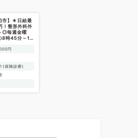
柏市】★日給最
00円！整形外科外
ト◎毎週金曜
8時45分～19
ご勤務！（整形外
000円
）
ク(保険診療)
市