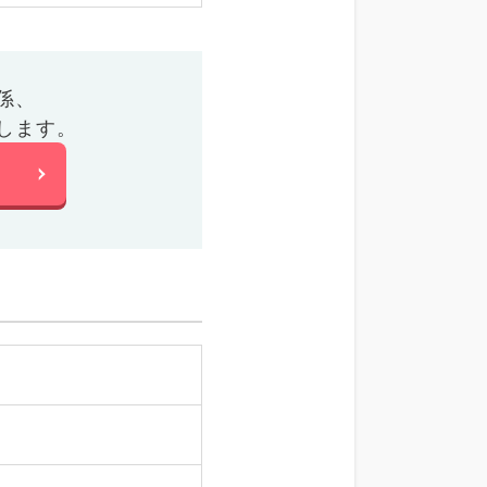
係、
します。