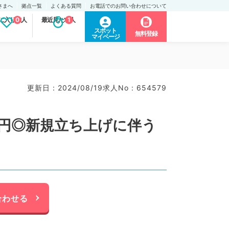
さまへ
拠点一覧
よくある質問
お電話でのお問い合わせについて
に入り求人
0
最近見た求人
1
スポット
無料登録
マイページ
更新日 : 2024/08/19
求人No : 654579
万円◎新規立ち上げに伴う
合わせる