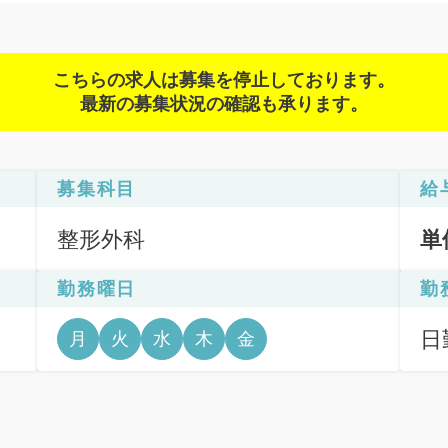
こちらの求人は募集を停止しております。
最新の募集状況の確認も承ります。
募集科目
給
整形外科
単
勤務曜日
勤
日
月
火
水
木
金
日