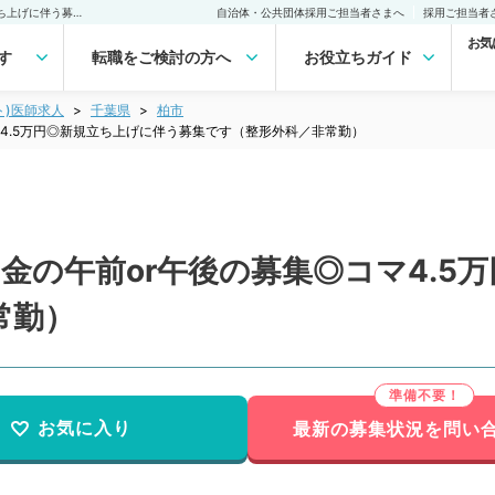
【千葉県／柏市】毎週月~金の午前or午後の募集◎コマ4.5万円◎新規立ち上げに伴う募集です（整形外科／非常勤）非常勤(アルバイト)の求人｜医師の求人・転職・アルバイトは【マイナビDOCTOR】
自治体・公共団体採用ご担当者さまへ
採用ご担当者
お気
す
転職をご検討の方へ
お役立ちガイド
ト)医師求人
千葉県
柏市
マ4.5万円◎新規立ち上げに伴う募集です（整形外科／非常勤）
金の午前or午後の募集◎コマ4.5
常勤）
お気に入り
最新の募集状況を問い