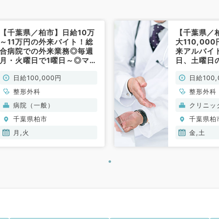
【千葉県／柏市】日給10万
【千葉県／
～11万円の外来バイト！総
大110,0
合病院での外来業務◎毎週
来アルバイ
月・火曜日で1曜日～◎マイ
日、土曜日の
カー通勤もご相談可（整形
時15分の
日給100,000円
日給100,
外科／非常勤）
科／非常勤
整形外科
整形外科
病院（一般）
クリニッ
千葉県柏市
千葉県柏
月,火
金,土