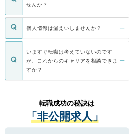
い。
けない「非公開求人」です。非公開求人は
せんか？
下記の理由によって、一般には公開してい
ません。
転職・入職を強要することは一切ありませ
ん。また、仮に応募先から内定をいただい
個人情報は漏えいしませんか？
■応募殺到を避けるため 人気のある医療機
たとしても、ご本人が納得しない限り、内
関を公にしてしまうと、応募が殺到する場
定を承諾する必要はありません。内定先へ
個人情報が漏えいすることはありませんの
合があります。 選考を効率よく行うため
の辞退の連絡はキャリアパートナーが行い
で、ご安心ください。当サイトからの登録
いますぐ転職は考えていないのです
に、医療機関が求める条件に合った人材の
ますので、ご安心ください。
などで収集したご登録者様の個人情報は、
が、これからのキャリアを相談できま
みを人材紹介会社に依頼するケースが増え
ご本人のキャリアアップおよび転職活動の
ています。
すか？
支援を目的に使用いたします。お預かりし
ているすべての個人データはご本人の許可
お気軽にご相談ください。先生専任のキャ
なく、医療機関側に開示したり、第三者に
リアパートナーが将来のご希望などをおう
提供することは一切ありません。また弊社
かがいして、現在の医療機関の状況や紹介
転職成功の秘訣は
は、個人情報の取り扱いについての厳密な
経験をまじえながら、適切なアドバイスを
管理基準を満たした事業者のみに付与され
「非公開求人」
させていただきます。すぐにご転職をされ
る、プライバシーマークを取得済みです。
ない方には、長期的なサポートが可能です
ご登録いただいた個人情報は、SSL（デー
ので、まずはご登録ください。
タ暗号化）によって保護されていますの