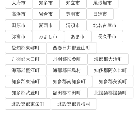
大府市
知多市
知立市
尾張旭市
高浜市
岩倉市
豊明市
日進市
田原市
愛西市
清須市
北名古屋市
弥富市
みよし市
あま市
長久手市
愛知郡東郷町
西春日井郡豊山町
丹羽郡大口町
丹羽郡扶桑町
海部郡大治町
海部郡蟹江町
海部郡飛島村
知多郡阿久比町
知多郡東浦町
知多郡南知多町
知多郡美浜町
知多郡武豊町
額田郡幸田町
北設楽郡設楽町
北設楽郡東栄町
北設楽郡豊根村