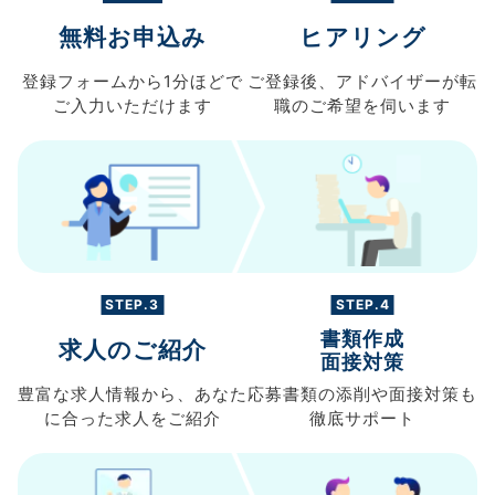
無料お申込み
ヒアリング
登録フォームから
1分ほどで
ご登録後、
アドバイザーが転
ご入力
いただけます
職の
ご希望を伺います
STEP.3
STEP.4
書類作成
求人のご紹介
面接対策
豊富な求人情報から、
あなた
応募書類の
添削や面接対策も
に合った求人を
ご紹介
徹底サポート