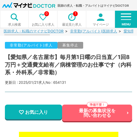
医師の求人・転職・アルバイトはマイナビDOCTOR
0
1
MENU
お気に入り求人
最近見た求人
マイページ
求人検索
医師求人・転職のマイナビDOCTOR
非常勤(アルバイト)医師求人
愛知県
非常勤(アルバイト)求人
募集停止
【愛知県／名古屋市】毎月第1日曜の日当直／1回8
万円＋交通費支給有／病棟管理のお仕事です（内科
系・外科系／非常勤）
更新日 : 2025/01/21
求人No : 654131
最新の募集状況を
お気に入り
問い合わせる