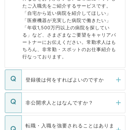
たご入職先をご紹介するサービスです。
「自宅から近い病院を紹介してほしい」
「医療機器が充実した病院で働きたい」
「年収1,500万円以上の病院を探してい
る」など、さまざまなご要望をキャリアパ
ートナーにお伝えください。常勤求人はも
ちろん、非常勤・スポットのお仕事紹介も
行なっております。
登録後は何をすればよいのですか
ご登録いただきましたら、弊社担当者がご
登録内容を確認し、その後メールもしくは
非公開求人とはなんですか？
お電話にて次のステップのご案内をいたし
ます。通常、5営業日以内にはご連絡をせて
マイナビDOCTORで取り扱っている求人の
いただきますので、しばらくお待ちくださ
うち約3割は、Webサイトからご覧いただ
転職・入職を強要されることはありま