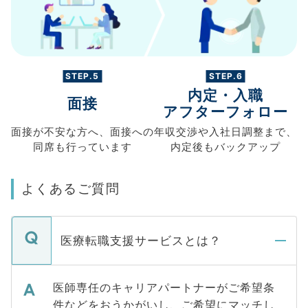
STEP.5
STEP.6
内定・入職
面接
アフターフォロー
面接が不安な方へ、
面接への
年収交渉や
入社日調整まで、
同席も
行っています
内定後もバックアップ
よくあるご質問
医療転職支援サービスとは？
医師専任のキャリアパートナーがご希望条
件などをおうかがいし、ご希望にマッチし