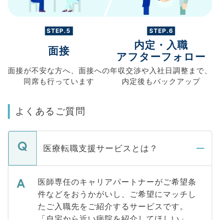
STEP.5
STEP.6
内定・入職
面接
アフターフォロー
面接が不安な方へ、
面接への
年収交渉や
入社日調整まで、
同席も
行っています
内定後もバックアップ
よくあるご質問
医療転職支援サービスとは？
医師専任のキャリアパートナーがご希望条
件などをおうかがいし、ご希望にマッチし
たご入職先をご紹介するサービスです。
「自宅から近い病院を紹介してほしい」