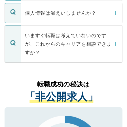
ません。
転職・入職を強要することは一切ありませ
ん。また、仮に応募先から内定をいただい
個人情報は漏えいしませんか？
■応募殺到を避けるため 人気のある医療機
たとしても、ご本人が納得しない限り、内
関を公にしてしまうと、応募が殺到する場
定を承諾する必要はありません。内定先へ
個人情報が漏えいすることはありませんの
合があります。 選考を効率よく行うため
の辞退の連絡はキャリアパートナーが行い
で、ご安心ください。当サイトからの登録
いますぐ転職は考えていないのです
に、医療機関が求める条件に合った人材の
ますので、ご安心ください。
などで収集したご登録者様の個人情報は、
が、これからのキャリアを相談できま
みを人材紹介会社に依頼するケースが増え
ご本人のキャリアアップおよび転職活動の
ています。
すか？
支援を目的に使用いたします。お預かりし
ているすべての個人データはご本人の許可
お気軽にご相談ください。先生専任のキャ
なく、医療機関側に開示したり、第三者に
リアパートナーが将来のご希望などをおう
提供することは一切ありません。また弊社
かがいして、現在の医療機関の状況や紹介
転職成功の秘訣は
は、個人情報の取り扱いについての厳密な
経験をまじえながら、適切なアドバイスを
管理基準を満たした事業者のみに付与され
「非公開求人」
させていただきます。すぐにご転職をされ
る、プライバシーマークを取得済みです。
ない方には、長期的なサポートが可能です
ご登録いただいた個人情報は、SSL（デー
ので、まずはご登録ください。
タ暗号化）によって保護されていますの
で、機密保持に関してもご安心ください。