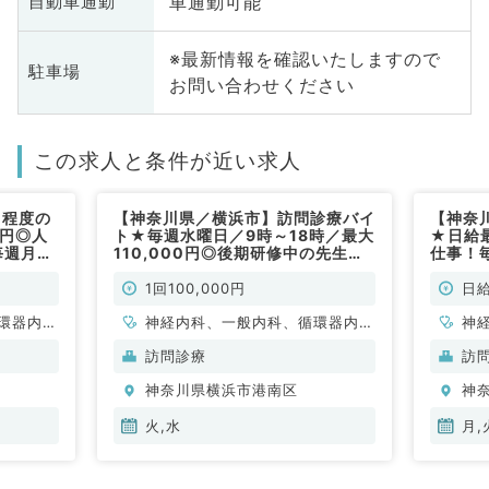
車通勤可能
自動車通勤
※最新情報を確認いたしますので
駐車場
お問い合わせください
この求人と条件が近い求人
月程度の
【神奈川県／横浜市】訪問診療バイ
【神奈
万円◎人
ト★毎週水曜日／9時～18時／最大
★日給
毎週月火
110,000円◎後期研修中の先生応
仕事！
～勤務◎
募可◎（内科系／非常勤）
日より
！（内科
先生歓
1回100,000円
日給
環器内
神経内科、一般内科、循環器内
神
内科、内
科、呼吸器内科、消化器内科、内
科
訪問診療
訪
科、老年
分泌・代謝内科、腎臓内科、老年
分
神奈川県横浜市港南区
神
内科、血液内科、膠原病科
内
火,水
月,