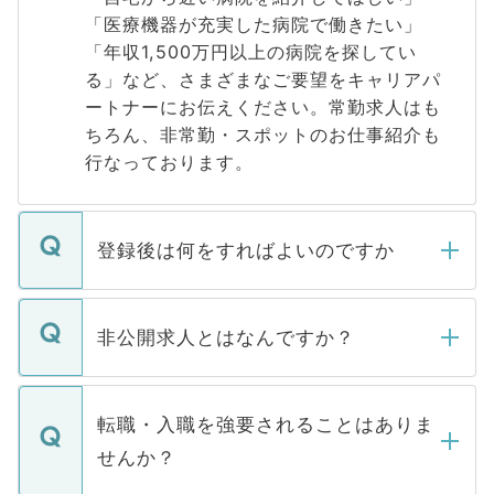
「医療機器が充実した病院で働きたい」
「年収1,500万円以上の病院を探してい
る」など、さまざまなご要望をキャリアパ
ートナーにお伝えください。常勤求人はも
ちろん、非常勤・スポットのお仕事紹介も
行なっております。
登録後は何をすればよいのですか
ご登録いただきましたら、弊社担当者がご
登録内容を確認し、その後メールもしくは
非公開求人とはなんですか？
お電話にて次のステップのご案内をいたし
ます。通常、5営業日以内にはご連絡をせて
マイナビDOCTORで取り扱っている求人の
いただきますので、しばらくお待ちくださ
うち約3割は、Webサイトからご覧いただ
転職・入職を強要されることはありま
い。
けない「非公開求人」です。非公開求人は
せんか？
下記の理由によって、一般には公開してい