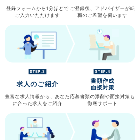
登録フォームから
1分ほどで
ご登録後、
アドバイザーが転
ご入力
いただけます
職の
ご希望を伺います
STEP.3
STEP.4
書類作成
求人のご紹介
面接対策
豊富な求人情報から、
あなた
応募書類の
添削や面接対策も
に合った求人を
ご紹介
徹底サポート