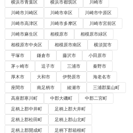
横浜市青葉区
横浜市都筑区
川崎市
川崎市川崎区
川崎市幸区
川崎市中原区
川崎市高津区
川崎市多摩区
川崎市宮前区
川崎市麻生区
相模原市
相模原市緑区
相模原市中央区
相模原市南区
横須賀市
平塚市
鎌倉市
藤沢市
小田原市
茅ヶ崎市
逗子市
三浦市
秦野市
厚木市
大和市
伊勢原市
海老名市
座間市
南足柄市
綾瀬市
三浦郡葉山町
高座郡寒川町
中郡大磯町
中郡二宮町
足柄上郡中井町
足柄上郡大井町
足柄上郡松田町
足柄上郡山北町
足柄上郡開成町
足柄下郡箱根町