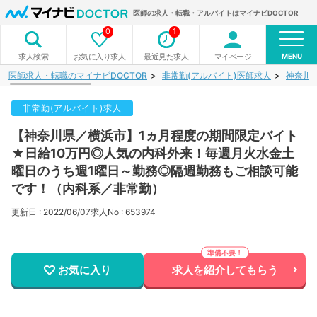
医師の求人・転職・アルバイトはマイナビDOCTOR
0
1
MENU
お気に入り求人
最近見た求人
マイページ
求人検索
医師求人・転職のマイナビDOCTOR
非常勤(アルバイト)医師求人
神奈川
非常勤(アルバイト)求人
【神奈川県／横浜市】1ヵ月程度の期間限定バイト
★日給10万円◎人気の内科外来！毎週月火水金土
曜日のうち週1曜日～勤務◎隔週勤務もご相談可能
です！（内科系／非常勤）
更新日 : 2022/06/07
求人No : 653974
お気に入り
求人を紹介してもらう