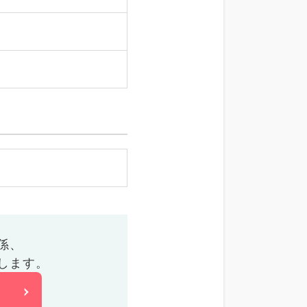
係、
します。