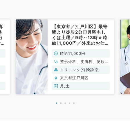
専
【東京都／江戸川区】最寄
も
駅より徒歩2分◎月曜もし
う
くは土曜／9時～13時☆時
給バ
給11,000円／外来のお仕事
で
です（内科・整形外科・皮
時給11,000円
非
膚科・泌尿器科／非常勤）
整形外科、皮膚科、泌尿器
科、一般内科
クリニック(保険診療)
東京都江戸川区
月,土