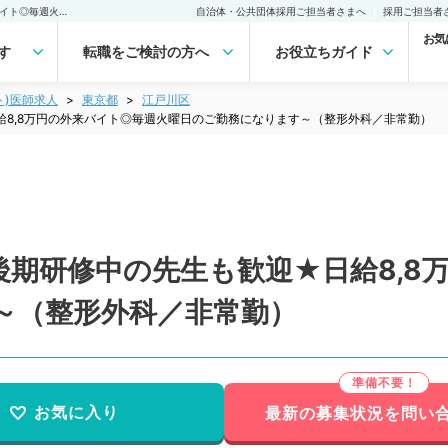
【東京都／江戸川区】★後期研修中の先生も歓迎★日給8,8万円の外来バイト◎毎週火曜日のご勤務になります～（整形外科／非常勤）非常勤(アルバイト)の求人｜医師の求人・転職・アルバイトは【マイナビDOCTOR】
自治体・公共団体採用ご担当者さまへ
採用ご担当者
お気
す
転職をご検討の方へ
お役立ちガイド
ト)医師求人
東京都
江戸川区
8,8万円の外来バイト◎毎週火曜日のご勤務になります～（整形外科／非常勤）
後期研修中の先生も歓迎★日給8,8
～（整形外科／非常勤）
お気に入り
最新の募集状況を問い