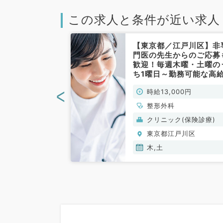
この求人と条件が近い求人
江戸川区】★駅
【東京都／江戸川区】非
便利◎毎週土曜
門医の先生からのご応募
の勤務！1回
歓迎！毎週木曜・土曜の
円の外来での募集
ち1曜日～勤務可能な高
外科／非常勤）
イト◎駅チカクリニック
<
00円
時給13,000円
の募集です（整形外科／
常勤）
整形外科
(保険診療)
クリニック(保険診療)
戸川区
東京都江戸川区
木,土