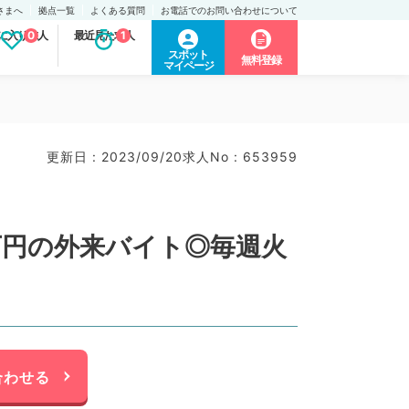
さまへ
拠点一覧
よくある質問
お電話でのお問い合わせについて
に入り求人
0
最近見た求人
1
スポット
無料登録
マイページ
更新日 : 2023/09/20
求人No : 653959
万円の外来バイト◎毎週火
合わせる