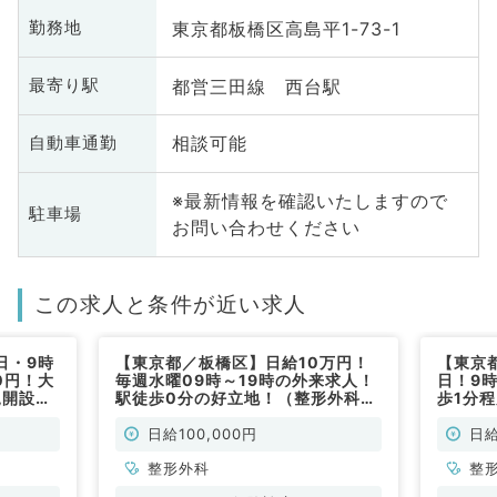
東京都板橋区高島平1-73-1
勤務地
都営三田線 西台駅
最寄り駅
相談可能
自動車通勤
※最新情報を確認いたしますので
駐車場
お問い合わせください
この求人と条件が近い求人
日・9時
【東京都／板橋区】日給10万円！
【東京
0円！大
毎週水曜09時～19時の外来求人！
日！9
規開設の
駅徒歩0分の好立地！（整形外科／
歩1分
外来のお
非常勤）
リニッ
)
(整形外
日給100,000円
日給
整形外科
整