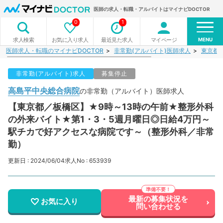
医師の求人・転職・アルバイトはマイナビDOCTOR
0
1
MENU
お気に入り求人
最近見た求人
マイページ
求人検索
医師求人・転職のマイナビDOCTOR
非常勤(アルバイト)医師求人
東京都
非常勤(アルバイト)求人
募集停止
高島平中央総合病院
の非常勤（アルバイト）医師求人
【東京都／板橋区】★9時～13時の午前★整形外科
の外来バイト★第1・3・5週月曜日◎日給4万円～
駅チカで好アクセスな病院です～（整形外科／非常
勤）
更新日 : 2024/06/04
求人No : 653939
最新の募集状況を
お気に入り
問い合わせる