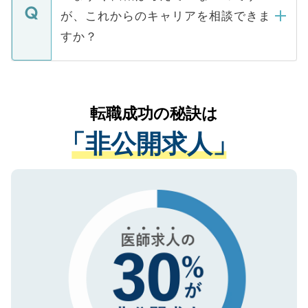
に、医療機関が求める条件に合った人材の
ますので、ご安心ください。
などで収集したご登録者様の個人情報は、
が、これからのキャリアを相談できま
みを人材紹介会社に依頼するケースが増え
ご本人のキャリアアップおよび転職活動の
ています。
すか？
支援を目的に使用いたします。お預かりし
ているすべての個人データはご本人の許可
お気軽にご相談ください。先生専任のキャ
なく、医療機関側に開示したり、第三者に
リアパートナーが将来のご希望などをおう
提供することは一切ありません。また弊社
かがいして、現在の医療機関の状況や紹介
転職成功の秘訣は
は、個人情報の取り扱いについての厳密な
経験をまじえながら、適切なアドバイスを
管理基準を満たした事業者のみに付与され
「非公開求人」
させていただきます。すぐにご転職をされ
る、プライバシーマークを取得済みです。
ない方には、長期的なサポートが可能です
ご登録いただいた個人情報は、SSL（デー
ので、まずはご登録ください。
タ暗号化）によって保護されていますの
で、機密保持に関してもご安心ください。