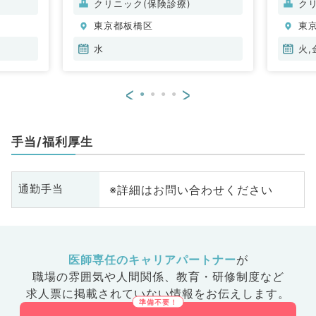
クリニック(保険診療)
ク
東京都板橋区
東
水
火,
<
>
手当/福利厚生
※詳細はお問い合わせください
通勤手当
医師専任のキャリアパートナー
が
職場の雰囲気や人間関係、
教育・研修制度など
求人票に掲載されていない情報をお伝えします。