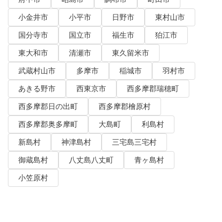
小金井市
小平市
日野市
東村山市
国分寺市
国立市
福生市
狛江市
東大和市
清瀬市
東久留米市
武蔵村山市
多摩市
稲城市
羽村市
あきる野市
西東京市
西多摩郡瑞穂町
西多摩郡日の出町
西多摩郡檜原村
西多摩郡奥多摩町
大島町
利島村
新島村
神津島村
三宅島三宅村
御蔵島村
八丈島八丈町
青ヶ島村
小笠原村