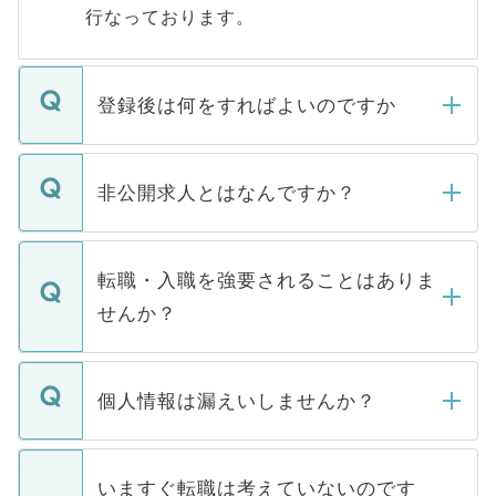
行なっております。
登録後は何をすればよいのですか
ご登録いただきましたら、弊社担当者がご
登録内容を確認し、その後メールもしくは
非公開求人とはなんですか？
お電話にて次のステップのご案内をいたし
ます。通常、5営業日以内にはご連絡をせて
マイナビDOCTORで取り扱っている求人の
いただきますので、しばらくお待ちくださ
うち約3割は、Webサイトからご覧いただ
転職・入職を強要されることはありま
い。
けない「非公開求人」です。非公開求人は
せんか？
下記の理由によって、一般には公開してい
ません。
転職・入職を強要することは一切ありませ
ん。また、仮に応募先から内定をいただい
個人情報は漏えいしませんか？
■応募殺到を避けるため 人気のある医療機
たとしても、ご本人が納得しない限り、内
関を公にしてしまうと、応募が殺到する場
定を承諾する必要はありません。内定先へ
個人情報が漏えいすることはありませんの
合があります。 選考を効率よく行うため
の辞退の連絡はキャリアパートナーが行い
で、ご安心ください。当サイトからの登録
いますぐ転職は考えていないのです