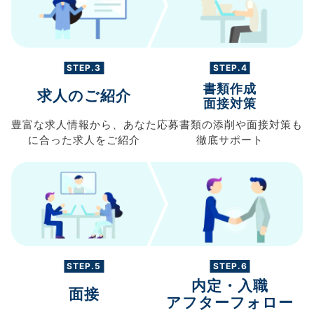
STEP.3
STEP.4
書類作成
求人のご紹介
面接対策
豊富な求人情報から、
あなた
応募書類の
添削や面接対策も
に合った求人を
ご紹介
徹底サポート
STEP.5
STEP.6
内定・入職
面接
アフターフォロー