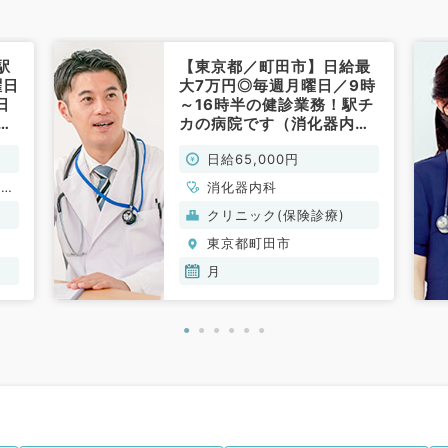
駅
【東京都／町田市】日給最
曜日
大7万円◎毎週月曜日／9時
日
～16時半の健診業務！駅チ
みの
カの病院です（消化器内
内
科・健診人間ドック／非常
日給65,000円
勤）
循環
消化器内科
消化
クリニック(保険診療)
内
東京都町田市
科、
月