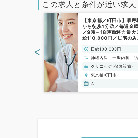
この求人と条件が近い求人
田市】★23年
【東京都／町田市】最寄
可能★毎週月
から徒歩1分◎／毎週金
イト★1回6万
／9時～18時勤務☆最大
なめ◎病院にて
給110,000円／居宅の
インのお仕事！
訪問診療のお仕事です（
<
00円
日給100,000円
非常勤）
科系／非常勤）
、循環器内科、呼
神経内科、一般内科、
、消化器内科、内
器内科、呼吸器内科、
般）
クリニック(保険診療)
謝内科
器内科、内分泌・代謝
田市
東京都町田市
科、腎臓内科、老年内
血液内科、膠原病科
金