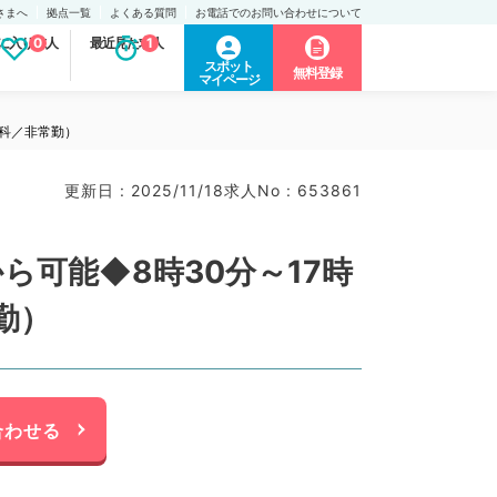
さまへ
拠点一覧
よくある質問
お電話でのお問い合わせについて
に入り求人
0
最近見た求人
1
スポット
無料登録
マイページ
内科／非常勤）
更新日 : 2025/11/18
求人No : 653861
可能◆8時30分～17時
勤）
合わせる