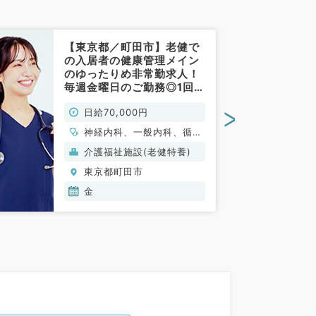
【東京都／町田市】老健で
の入居者の健康管理メイン
のゆったりめ非常勤求人！
毎週金曜日のご勤務◎1回7
万円（内科系／非常勤）
>
日給70,000円
神経内科、一般内科、循環
器内科、呼吸器内科、消化
介護福祉施設(老健特養)
器内科、内分泌・代謝内
東京都町田市
科、腎臓内科、老年内科、
血液内科
金