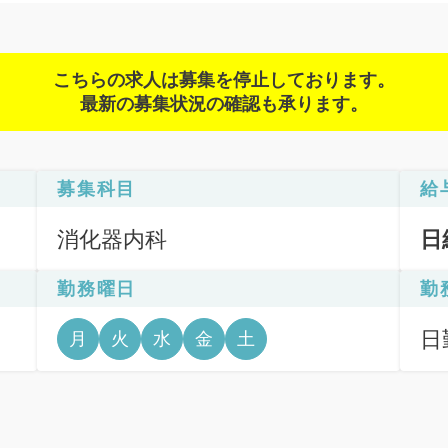
こちらの求人は募集を停止しております。
最新の募集状況の確認も承ります。
募集科目
給
消化器内科
日
勤務曜日
勤
日
月
火
水
金
土
6