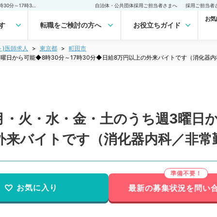
【東京都／町田市】毎週月・火・水・金・土のうち週3曜日から可能◆8時30分～17時30分◆日給8万円以上の外来バイトです（消化器内科／非常勤）非常勤(アルバイト)の求人｜医師の求人・転職・アルバイトは【マイナビDOCTOR】
自治体・公共団体採用ご担当者さまへ
採用ご担当者
お気
す
転職をご検討の方へ
お役立ちガイド
ト)医師求人
東京都
町田市
曜日から可能◆8時30分～17時30分◆日給8万円以上の外来バイトです（消化器
・火・水・金・土のうち週3曜日から
の外来バイトです（消化器内科／非常
お気に入り
最新の募集状況を問い