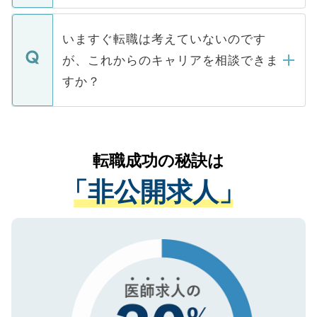
関を公にしてしまうと、応募が殺到する場
定を承諾する必要はありません。内定先へ
個人情報が漏えいすることはありませんの
合があります。 選考を効率よく行うため
の辞退の連絡はキャリアパートナーが行い
で、ご安心ください。当サイトからの登録
いますぐ転職は考えていないのです
に、医療機関が求める条件に合った人材の
ますので、ご安心ください。
などで収集したご登録者様の個人情報は、
が、これからのキャリアを相談できま
みを人材紹介会社に依頼するケースが増え
ご本人のキャリアアップおよび転職活動の
ています。
すか？
支援を目的に使用いたします。お預かりし
ているすべての個人データはご本人の許可
お気軽にご相談ください。先生専任のキャ
なく、医療機関側に開示したり、第三者に
リアパートナーが将来のご希望などをおう
提供することは一切ありません。また弊社
かがいして、現在の医療機関の状況や紹介
転職成功の秘訣は
は、個人情報の取り扱いについての厳密な
経験をまじえながら、適切なアドバイスを
管理基準を満たした事業者のみに付与され
「非公開求人」
させていただきます。すぐにご転職をされ
る、プライバシーマークを取得済みです。
ない方には、長期的なサポートが可能です
ご登録いただいた個人情報は、SSL（デー
ので、まずはご登録ください。
タ暗号化）によって保護されていますの
で、機密保持に関してもご安心ください。