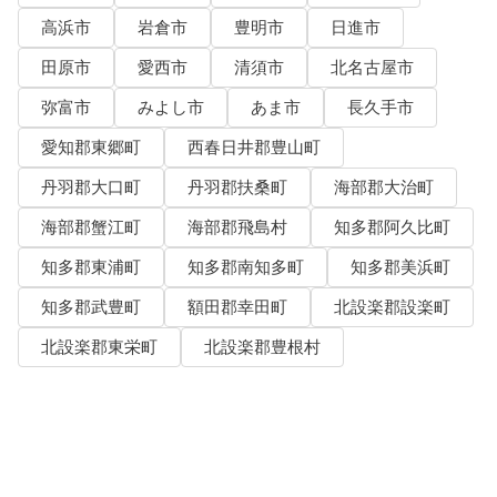
高浜市
岩倉市
豊明市
日進市
田原市
愛西市
清須市
北名古屋市
弥富市
みよし市
あま市
長久手市
愛知郡東郷町
西春日井郡豊山町
丹羽郡大口町
丹羽郡扶桑町
海部郡大治町
海部郡蟹江町
海部郡飛島村
知多郡阿久比町
知多郡東浦町
知多郡南知多町
知多郡美浜町
知多郡武豊町
額田郡幸田町
北設楽郡設楽町
北設楽郡東栄町
北設楽郡豊根村