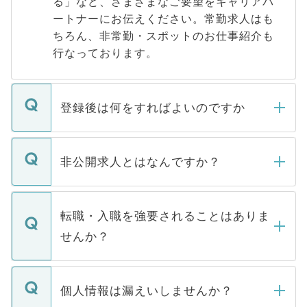
る」など、さまざまなご要望をキャリアパ
ートナーにお伝えください。常勤求人はも
ちろん、非常勤・スポットのお仕事紹介も
行なっております。
登録後は何をすればよいのですか
ご登録いただきましたら、弊社担当者がご
登録内容を確認し、その後メールもしくは
非公開求人とはなんですか？
お電話にて次のステップのご案内をいたし
ます。通常、5営業日以内にはご連絡をせて
マイナビDOCTORで取り扱っている求人の
いただきますので、しばらくお待ちくださ
うち約3割は、Webサイトからご覧いただ
転職・入職を強要されることはありま
い。
けない「非公開求人」です。非公開求人は
せんか？
下記の理由によって、一般には公開してい
ません。
転職・入職を強要することは一切ありませ
ん。また、仮に応募先から内定をいただい
個人情報は漏えいしませんか？
■応募殺到を避けるため 人気のある医療機
たとしても、ご本人が納得しない限り、内