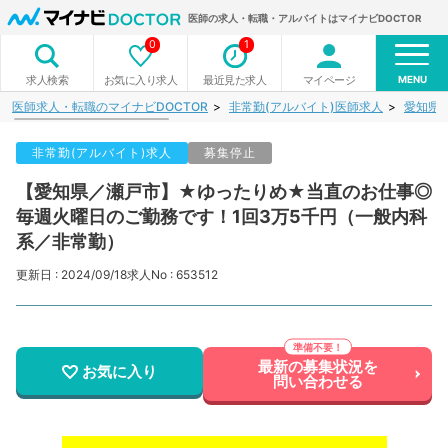
医師の求人・転職・アルバイトはマイナビDOCTOR
0
1
MENU
お気に入り求人
最近見た求人
マイページ
求人検索
医師求人・転職のマイナビDOCTOR
非常勤(アルバイト)医師求人
愛知県
非常勤(アルバイト)求人
募集停止
【愛知県／瀬戸市】★ゆったりめ★当直のお仕事◎
毎週火曜日のご勤務です！1回3万5千円（一般内科
系／非常勤）
更新日 : 2024/09/18
求人No : 653512
最新の募集状況を
お気に入り
問い合わせる