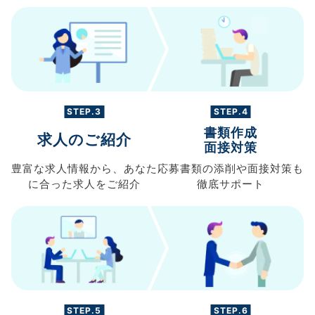
STEP.3
STEP.4
書類作成
求人のご紹介
面接対策
豊富な求人情報から、
あなた
応募書類の
添削や面接対策も
に合った求人を
ご紹介
徹底サポート
STEP.5
STEP.6