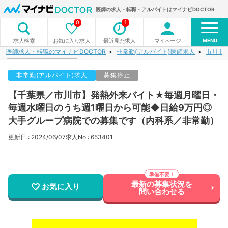
医師の求人・転職・アルバイトはマイナビDOCTOR
0
1
MENU
お気に入り求人
最近見た求人
マイページ
求人検索
医師求人・転職のマイナビDOCTOR
非常勤(アルバイト)医師求人
市川市
非常勤(アルバイト)求人
募集停止
【千葉県／市川市】発熱外来バイト★毎週月曜日・
毎週水曜日のうち週1曜日から可能◆日給9万円◎
大手グループ病院での募集です（内科系／非常勤）
更新日 : 2024/06/07
求人No : 653401
最新の募集状況を
お気に入り
問い合わせる