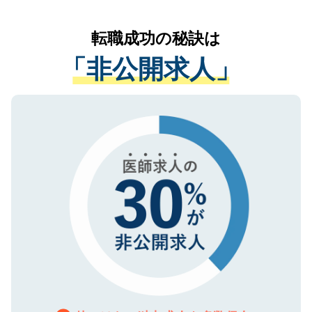
なく、医療機関側に開示したり、第三者に
リアパートナーが将来のご希望などをおう
提供することは一切ありません。また弊社
かがいして、現在の医療機関の状況や紹介
転職成功の秘訣は
は、個人情報の取り扱いについての厳密な
経験をまじえながら、適切なアドバイスを
管理基準を満たした事業者のみに付与され
「非公開求人」
させていただきます。すぐにご転職をされ
る、プライバシーマークを取得済みです。
ない方には、長期的なサポートが可能です
ご登録いただいた個人情報は、SSL（デー
ので、まずはご登録ください。
タ暗号化）によって保護されていますの
で、機密保持に関してもご安心ください。