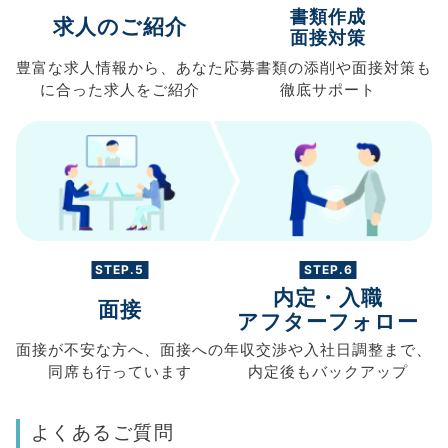
書類作成
求人のご紹介
面接対策
豊富な求人情報から、
あなた
応募書類の
添削や面接対策も
に合った求人を
ご紹介
徹底サポート
STEP.5
STEP.6
内定・入職
面接
アフターフォロー
面接が不安な方へ、
面接への
年収交渉や
入社日調整まで、
同席も
行っています
内定後もバックアップ
よくあるご質問