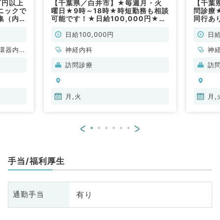
万円以上
【千葉県／白井市】★毎週月・火
【千葉
ニックで
曜日★9時～18時★時短勤務も相談
問診療
集（内科
可能です！★日給100,000円★ク
同行あ
リニックの訪問診療のお仕事です！
問！◎
(神経内科／非常勤)
／非常
日給100,000円
日給
環器内
神経内科
神
内科、内
科
訪問診療
訪
科、血液
分
内
月,火
月,
<
>
手当/福利厚生
有り
通勤手当