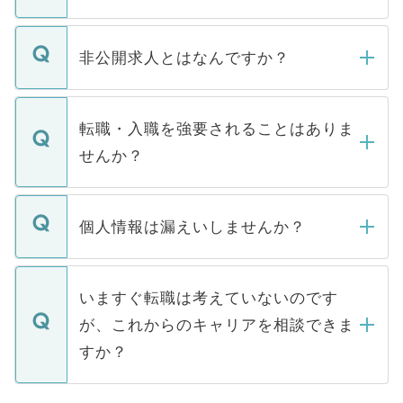
ご登録いただきましたら、弊社担当者がご
登録内容を確認し、その後メールもしくは
非公開求人とはなんですか？
お電話にて次のステップのご案内をいたし
ます。通常、5営業日以内にはご連絡をせて
マイナビDOCTORで取り扱っている求人の
いただきますので、しばらくお待ちくださ
うち約3割は、Webサイトからご覧いただ
転職・入職を強要されることはありま
い。
けない「非公開求人」です。非公開求人は
せんか？
下記の理由によって、一般には公開してい
ません。
転職・入職を強要することは一切ありませ
ん。また、仮に応募先から内定をいただい
個人情報は漏えいしませんか？
■応募殺到を避けるため 人気のある医療機
たとしても、ご本人が納得しない限り、内
関を公にしてしまうと、応募が殺到する場
定を承諾する必要はありません。内定先へ
個人情報が漏えいすることはありませんの
合があります。 選考を効率よく行うため
の辞退の連絡はキャリアパートナーが行い
で、ご安心ください。当サイトからの登録
いますぐ転職は考えていないのです
に、医療機関が求める条件に合った人材の
ますので、ご安心ください。
などで収集したご登録者様の個人情報は、
が、これからのキャリアを相談できま
みを人材紹介会社に依頼するケースが増え
ご本人のキャリアアップおよび転職活動の
ています。
すか？
支援を目的に使用いたします。お預かりし
ているすべての個人データはご本人の許可
お気軽にご相談ください。先生専任のキャ