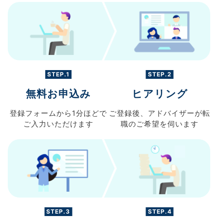
STEP.1
STEP.2
無料お申込み
ヒアリング
登録フォームから
1分ほどで
ご登録後、
アドバイザーが転
ご入力
いただけます
職の
ご希望を伺います
STEP.3
STEP.4