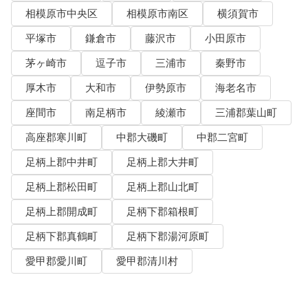
相模原市中央区
相模原市南区
横須賀市
平塚市
鎌倉市
藤沢市
小田原市
茅ヶ崎市
逗子市
三浦市
秦野市
厚木市
大和市
伊勢原市
海老名市
座間市
南足柄市
綾瀬市
三浦郡葉山町
高座郡寒川町
中郡大磯町
中郡二宮町
足柄上郡中井町
足柄上郡大井町
足柄上郡松田町
足柄上郡山北町
足柄上郡開成町
足柄下郡箱根町
足柄下郡真鶴町
足柄下郡湯河原町
愛甲郡愛川町
愛甲郡清川村