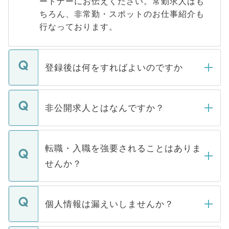
ートナーにお伝えください。常勤求人はも
ちろん、非常勤・スポットのお仕事紹介も
行なっております。
登録後は何をすればよいのですか
ご登録いただきましたら、弊社担当者がご
登録内容を確認し、その後メールもしくは
非公開求人とはなんですか？
お電話にて次のステップのご案内をいたし
ます。通常、5営業日以内にはご連絡をせて
マイナビDOCTORで取り扱っている求人の
いただきますので、しばらくお待ちくださ
うち約3割は、Webサイトからご覧いただ
転職・入職を強要されることはありま
い。
けない「非公開求人」です。非公開求人は
せんか？
下記の理由によって、一般には公開してい
ません。
転職・入職を強要することは一切ありませ
ん。また、仮に応募先から内定をいただい
個人情報は漏えいしませんか？
■応募殺到を避けるため 人気のある医療機
たとしても、ご本人が納得しない限り、内
関を公にしてしまうと、応募が殺到する場
定を承諾する必要はありません。内定先へ