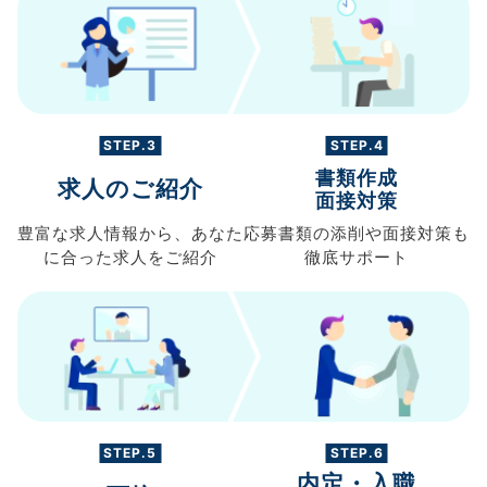
STEP.3
STEP.4
書類作成
求人のご紹介
面接対策
豊富な求人情報から、
あなた
応募書類の
添削や面接対策も
に合った求人を
ご紹介
徹底サポート
STEP.5
STEP.6
内定・入職