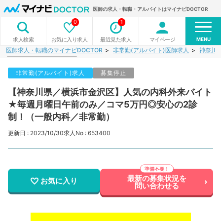
医師の求人・転職・アルバイトはマイナビDOCTOR
0
1
MENU
お気に入り求人
最近見た求人
マイページ
求人検索
医師求人・転職のマイナビDOCTOR
非常勤(アルバイト)医師求人
神奈川
非常勤(アルバイト)求人
募集停止
【神奈川県／横浜市金沢区】人気の内科外来バイト
★毎週月曜日午前のみ／コマ5万円◎安心の2診
制！（一般内科／非常勤）
更新日 : 2023/10/30
求人No : 653400
最新の募集状況を
お気に入り
問い合わせる