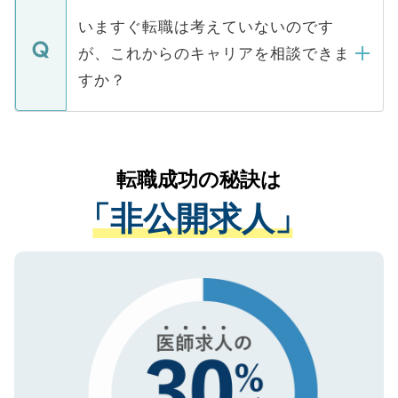
個人情報が漏えいすることはありませんの
合があります。 選考を効率よく行うため
の辞退の連絡はキャリアパートナーが行い
で、ご安心ください。当サイトからの登録
いますぐ転職は考えていないのです
に、医療機関が求める条件に合った人材の
ますので、ご安心ください。
などで収集したご登録者様の個人情報は、
が、これからのキャリアを相談できま
みを人材紹介会社に依頼するケースが増え
ご本人のキャリアアップおよび転職活動の
ています。
すか？
支援を目的に使用いたします。お預かりし
ているすべての個人データはご本人の許可
お気軽にご相談ください。先生専任のキャ
なく、医療機関側に開示したり、第三者に
リアパートナーが将来のご希望などをおう
提供することは一切ありません。また弊社
かがいして、現在の医療機関の状況や紹介
転職成功の秘訣は
は、個人情報の取り扱いについての厳密な
経験をまじえながら、適切なアドバイスを
管理基準を満たした事業者のみに付与され
「非公開求人」
させていただきます。すぐにご転職をされ
る、プライバシーマークを取得済みです。
ない方には、長期的なサポートが可能です
ご登録いただいた個人情報は、SSL（デー
ので、まずはご登録ください。
タ暗号化）によって保護されていますの
で、機密保持に関してもご安心ください。