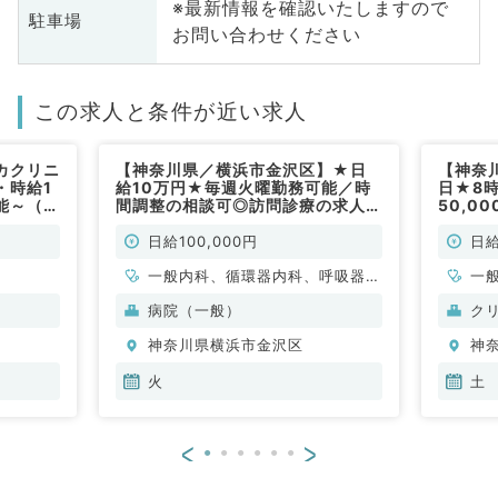
※最新情報を確認いたしますので
駐車場
お問い合わせください
この求人と条件が近い求人
カクリニ
【神奈川県／横浜市金沢区】★日
【神奈
・時給1
給10万円★毎週火曜勤務可能／時
日★8時
能～（一
間調整の相談可◎訪問診療の求人で
50,0
す（内科系／非常勤）
来・発
健診・
日給100,000円
日給
般内科
一般内科、循環器内科、呼吸器内
一
科、消化器内科、内分泌・代謝内
病院（一般）
ク
科
神奈川県横浜市金沢区
神
火
土
<
>