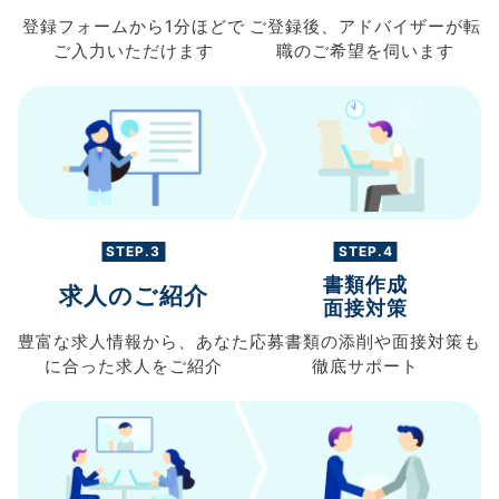
登録フォームから
1分ほどで
ご登録後、
アドバイザーが転
ご入力
いただけます
職の
ご希望を伺います
STEP.3
STEP.4
書類作成
求人のご紹介
面接対策
豊富な求人情報から、
あなた
応募書類の
添削や面接対策も
に合った求人を
ご紹介
徹底サポート