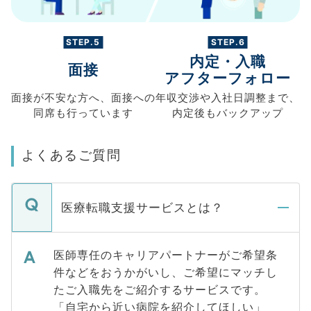
STEP.5
STEP.6
内定・入職
面接
アフターフォロー
面接が不安な方へ、
面接への
年収交渉や
入社日調整まで、
同席も
行っています
内定後もバックアップ
よくあるご質問
医療転職支援サービスとは？
医師専任のキャリアパートナーがご希望条
件などをおうかがいし、ご希望にマッチし
たご入職先をご紹介するサービスです。
「自宅から近い病院を紹介してほしい」