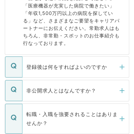
「医療機器が充実した病院で働きたい」
「年収1,500万円以上の病院を探してい
る」など、さまざまなご要望をキャリアパ
ートナーにお伝えください。常勤求人はも
ちろん、非常勤・スポットのお仕事紹介も
行なっております。
登録後は何をすればよいのですか
ご登録いただきましたら、弊社担当者がご
登録内容を確認し、その後メールもしくは
非公開求人とはなんですか？
お電話にて次のステップのご案内をいたし
ます。通常、5営業日以内にはご連絡をせて
マイナビDOCTORで取り扱っている求人の
いただきますので、しばらくお待ちくださ
うち約3割は、Webサイトからご覧いただ
転職・入職を強要されることはありま
い。
けない「非公開求人」です。非公開求人は
せんか？
下記の理由によって、一般には公開してい