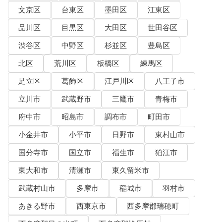
文京区
台東区
墨田区
江東区
品川区
目黒区
大田区
世田谷区
渋谷区
中野区
杉並区
豊島区
北区
荒川区
板橋区
練馬区
足立区
葛飾区
江戸川区
八王子市
立川市
武蔵野市
三鷹市
青梅市
府中市
昭島市
調布市
町田市
小金井市
小平市
日野市
東村山市
国分寺市
国立市
福生市
狛江市
東大和市
清瀬市
東久留米市
武蔵村山市
多摩市
稲城市
羽村市
あきる野市
西東京市
西多摩郡瑞穂町