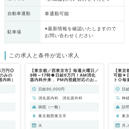
車通勤可能
自動車通勤
※最新情報を確認いたしますので
駐車場
お問い合わせください
この求人と条件が近い求人
5万円◎
【東京都／西東京市】毎週火曜日／
【東京
Fのみの
9時～17時◆日給9万円！AM消化
可能★
器内科）
器内科外来 、PM内視鏡対応のお仕
ト◇毎
事です（消化器内科／非常勤）
ち週1
可能で
日給90,000円
日給
消化器内科、消化器外科
神
循
病院（一般）
訪
内
東京都西東京市
東
科
火
月,