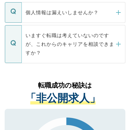
ません。
転職・入職を強要することは一切ありませ
ん。また、仮に応募先から内定をいただい
個人情報は漏えいしませんか？
■応募殺到を避けるため 人気のある医療機
たとしても、ご本人が納得しない限り、内
関を公にしてしまうと、応募が殺到する場
定を承諾する必要はありません。内定先へ
個人情報が漏えいすることはありませんの
合があります。 選考を効率よく行うため
の辞退の連絡はキャリアパートナーが行い
で、ご安心ください。当サイトからの登録
いますぐ転職は考えていないのです
に、医療機関が求める条件に合った人材の
ますので、ご安心ください。
などで収集したご登録者様の個人情報は、
が、これからのキャリアを相談できま
みを人材紹介会社に依頼するケースが増え
ご本人のキャリアアップおよび転職活動の
ています。
すか？
支援を目的に使用いたします。お預かりし
ているすべての個人データはご本人の許可
お気軽にご相談ください。先生専任のキャ
なく、医療機関側に開示したり、第三者に
リアパートナーが将来のご希望などをおう
提供することは一切ありません。また弊社
かがいして、現在の医療機関の状況や紹介
転職成功の秘訣は
は、個人情報の取り扱いについての厳密な
経験をまじえながら、適切なアドバイスを
管理基準を満たした事業者のみに付与され
「非公開求人」
させていただきます。すぐにご転職をされ
る、プライバシーマークを取得済みです。
ない方には、長期的なサポートが可能です
ご登録いただいた個人情報は、SSL（デー
ので、まずはご登録ください。
タ暗号化）によって保護されていますの
で、機密保持に関してもご安心ください。