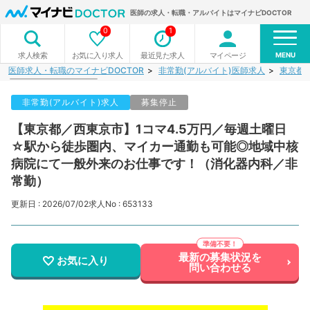
医師の求人・転職・アルバイトはマイナビDOCTOR
0
1
MENU
お気に入り求人
最近見た求人
マイページ
求人検索
医師求人・転職のマイナビDOCTOR
非常勤(アルバイト)医師求人
東京都
非常勤(アルバイト)求人
募集停止
【東京都／西東京市】1コマ4.5万円／毎週土曜日
☆駅から徒歩圏内、マイカー通勤も可能◎地域中核
病院にて一般外来のお仕事です！（消化器内科／非
常勤）
更新日 : 2026/07/02
求人No : 653133
最新の募集状況を
お気に入り
問い合わせる